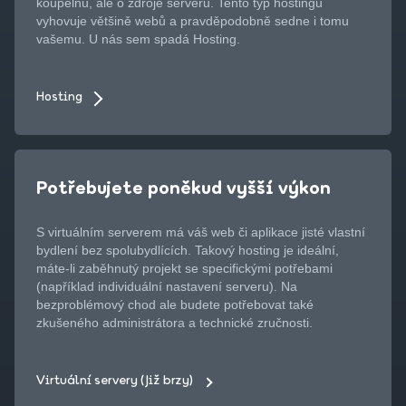
koupelnu, ale o zdroje serveru. Tento typ hostingu
vyhovuje většině webů a pravděpodobně sedne i tomu
vašemu. U nás sem spadá Hosting.
Hosting
Potřebujete poněkud vyšší výkon
S virtuálním serverem má váš web či aplikace jisté vlastní
bydlení bez spolubydlících. Takový hosting je ideální,
máte-li zaběhnutý projekt se specifickými potřebami
(například individuální nastavení serveru). Na
bezproblémový chod ale budete potřebovat také
zkušeného administrátora a technické zručnosti.
Virtuální servery (Již brzy)