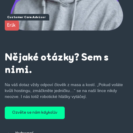
Customer Care Advisor
Erik
Nějaké otázky? Sem s
nimi.
Na váš dotaz vždy odpoví člověk z masa a kostí. „Pokud voláte
kvůli hostingu, zmáčkněte jedničku…“ se na naší lince nikdy
neozve. I nás totiž robotické hlášky vytáčejí.
Ozvěte se nám kdykoliv