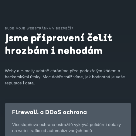
BUDE MOJE WEBSTRÁNKA V BEZPEČÍ?
Jsme připravení čelit
hrozbám i nehodám
Weby a e-maily udatně chráníme před podezřelým kódem a
hackerskými útoky. Moc dobře totiž víme, jak hodnotná je vaše
reputace i data.
Firewall a DDoS ochrana
Vícestupňová ochrana ostražitě vykrývá pofidérní dotazy
na web i traffic od automatizovaných botů.