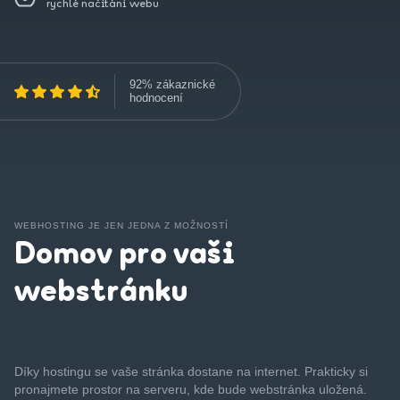
rychlé načítání webu
92% zákaznické
hodnocení
WEBHOSTING JE JEN JEDNA Z MOŽNOSTÍ
Domov pro vaši
webstránku
Díky hostingu se vaše stránka dostane na internet. Prakticky si
pronajmete prostor na serveru, kde bude webstránka uložená.