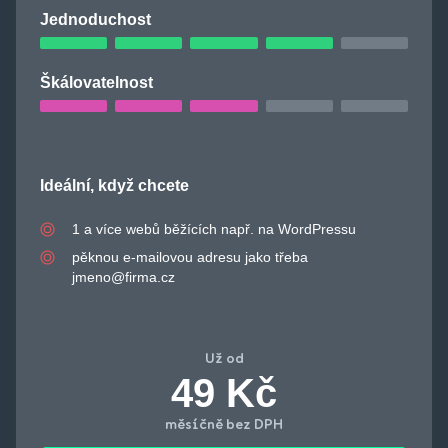
Jednoduchost
Škálovatelnost
Ideální, když chcete
1 a více webů běžících např. na WordPressu
pěknou e-mailovou adresu jako třeba
jmeno@firma.cz
Už od
49 Kč
měsíčně bez DPH