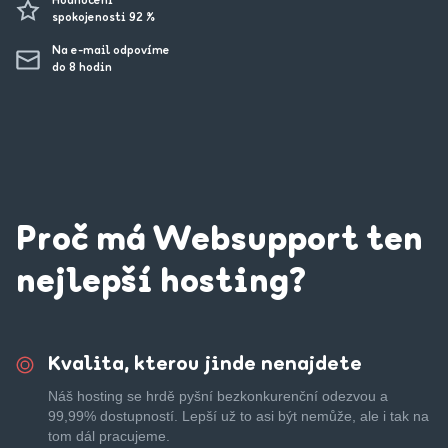
Hodnocení
spokojenosti 92 %
Na e-mail odpovíme
do 8 hodin
Proč má Websupport ten
nejlepší hosting?
Kvalita, kterou jinde nenajdete
Náš hosting se hrdě pyšní bezkonkurenční odezvou a
99,99% dostupností. Lepší už to asi být nemůže, ale i tak na
tom dál pracujeme.