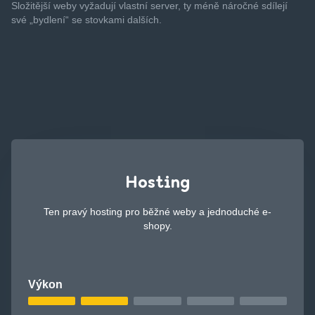
Složitější weby vyžadují vlastní server, ty méně náročné sdílejí
své „bydlení“ se stovkami dalších.
Hosting
Ten pravý hosting pro běžné weby a jednoduché e-
shopy.
Výkon