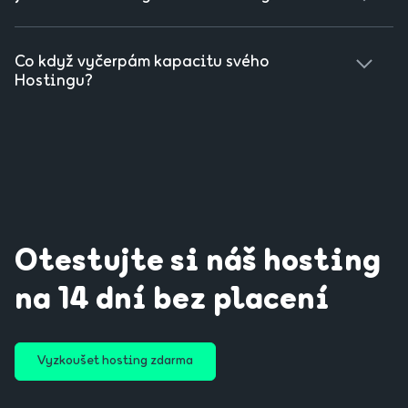
webové stránky.
Objednání vám nezabere víc než 2 minuty, včetně platby
kartou. Ihned po dokončení objednávky bude Hosting
Co když vyčerpám kapacitu svého
vytvořený a vy si ho můžete okamžitě spravovat přes
Hostingu?
WebAdmin
Netřeba se ničeho bát, již při 90% naplnění vás
upozorníme e-mailem. Pokud i tak náhodou překročíte 100
%, služba nepřestane fungovat hned – dáme vám čas na
objednání dalšího místa nebo promazání dat. Parametry
předplaceného hostingu si u nás můžete kdykoliv změnit.
Stačí nám napsat na kontaktní e-mail a změna proběhne
bez výpadku vaší webové stránky.
Otestujte si náš hosting
na 14 dní bez placení
Vyzkoušet hosting zdarma