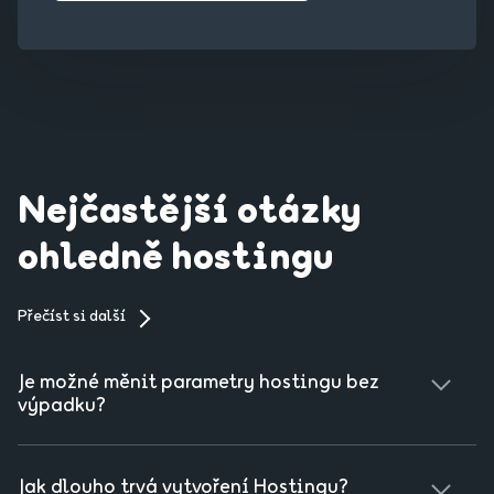
Nejčastější otázky
ohledně hostingu
Přečíst si další
Je možné měnit parametry hostingu bez
výpadku?
Parametry předplaceného hostingu si u nás můžete
kdykoliv změnit. Změna proběhne bez výpadku vaší
Jak dlouho trvá vytvoření Hostingu?