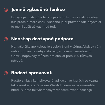
Jemně vyladěné funkce
Do vývoje hostingů a ladění jejich funkcí jsme dali pořádný
kus práce a moře času. Všechno je připravené tak, abyste si
to mohli začít užívat hned teď.
Nonstop dostupná podpora
Na naše šikovné kolegy je spoleh 7 dní v týdnu. A kdyby vám
náhodou zrovna nebylo do řeči, v našem vševědoucím
Centru nápovědy můžete přelouskat přes 400 různých
návodů.
Radost spravovat
Pusťte z hlavy komplikované aplikace, ve kterých se vyznají
tak akorát ajťáci. S naším WebAdminem se skamarádíte
hned. Budete tak všemocným vládcem svého hostingu.