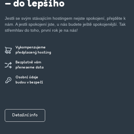
– do lepšího
Jestli se svým stávajícím hostingem nejste spokojení, přejděte k
nám. A jestli spokojení jste, u nás budete ještě spokojenější. Tak
střemhlav do toho, první rok je na nás!
Vykompenzujeme
předplacený hosting
Bezplatně vám
přeneseme data
Osobní údaje
budou v bezpečí
Detailní info