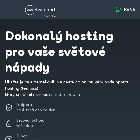
Košík
Skip
to
Webhosting
Webstránka
Business Mail
SSL
Doplňkov
content
Dokonalý hosting
pro vaše světové
nápady
Ukažte je celé zeměkouli. Na cestě do onlinu vám bude oporou
hosting (ten náš),
který si oblíbila široširá střední Evropa.
Podpora
dostupná den co den
Bezpečnost pro
vaše data
Super