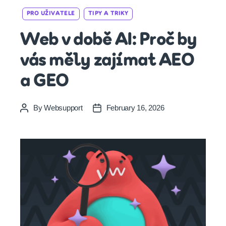
Categories
PRO UŽIVATELE
TIPY A TRIKY
Web v době AI: Proč by
vás měly zajímat AEO
a GEO
By
Websupport
February 16, 2026
Post
Post
author
date