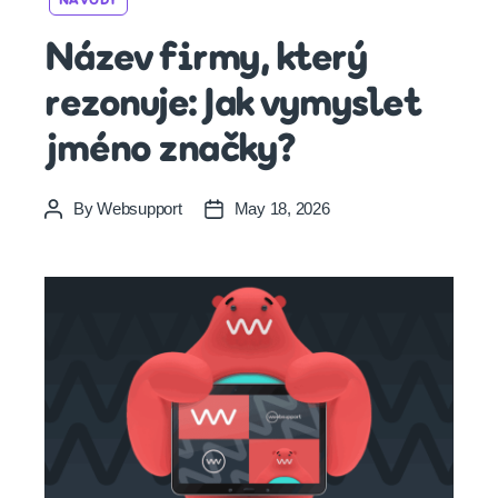
NÁVODY
Název firmy, který
rezonuje: Jak vymyslet
jméno značky?
By
Websupport
May 18, 2026
Post
Post
author
date