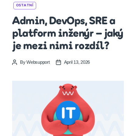
Categories
OSTATNÍ
Admin, DevOps, SRE a
platform inženýr – jaký
je mezi nimi rozdíl?
By
Websupport
April 13, 2026
Post
Post
author
date