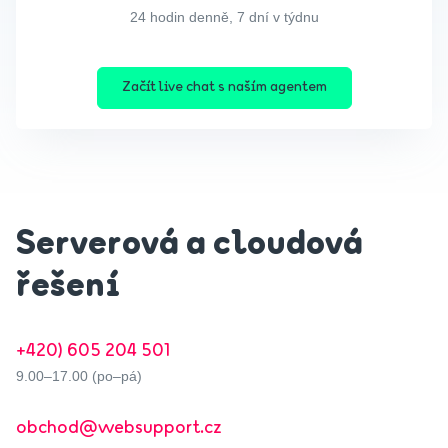
24 hodin denně, 7 dní v týdnu
Začít live chat s naším agentem
Serverová a cloudová
řešení
+420) 605 204 501
9.00–17.00 (po–pá)
obchod@websupport.cz