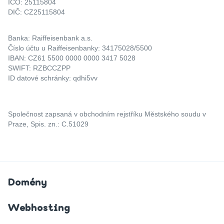
IČO: 25115804
DIČ: CZ25115804
Banka: Raiffeisenbank a.s.
Číslo účtu u Raiffeisenbanky: 34175028/5500
IBAN: CZ61 5500 0000 0000 3417 5028
SWIFT: RZBCCZPP
ID datové schránky: qdhi5vv
Společnost zapsaná v obchodním rejstříku Městského soudu v
Praze, Spis. zn.: C.51029
Domény
Webhosting