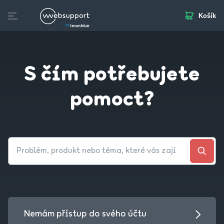
Košík
Skip
to
Domény
Webhosting
Webstránka
Business Mail
S
content
S čím potřebujete
pomoct?
Nemám přístup do svého účtu