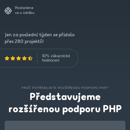
Postaráme
se o údržbu
Jen za poslední týden se přidalo
přes 280 projektů!
92% zákaznické
hodnocení
PROČ POTŘEBUJETE ROZŠÍŘENOU PODPORU PHP?
Představujeme
rozšířenou podporu PHP