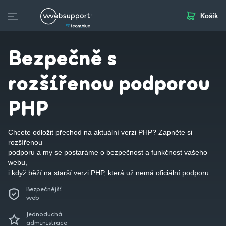
Košík
Skip
to
Webhosting
Webstránka
Business Mail
SSL
Doplňkov
content
Bezpečně s
rozšířenou podporou
PHP
Chcete odložit přechod na aktuální verzi PHP? Zapněte si
rozšířenou
podporu a my se postaráme o bezpečnost a funkčnost vašeho
webu,
i když běží na starší verzi PHP, která už nemá oficiální podporu.
Bezpečnější
web
Jednoduchá
administrace