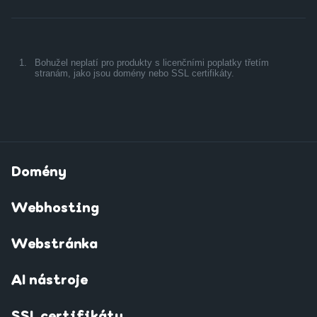
1.
Bohužel neplatí pro produkty s licenčními poplatky třetím
stranám, jako jsou domény nebo SSL certifikáty.
Domény
Webhosting
Webstránka
AI nástroje
SSL certifikáty