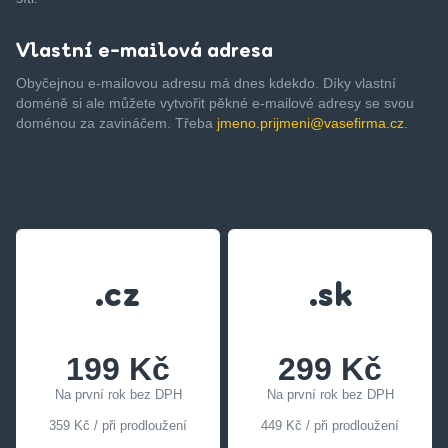
Vlastní e-mailová adresa
Obyčejnou e-mailovou adresu má dnes kdekdo. Díky vlastní
doméně si ale můžete vytvořit pěkné e-mailové adresy se svou
doménou za zavináčem. Třeba
jmeno.prijmeni@vasefirma.cz
.
.cz
.sk
199 Kč
299 Kč
Na první rok bez DPH
Na první rok bez DPH
359 Kč / při prodloužení
449 Kč / při prodloužení