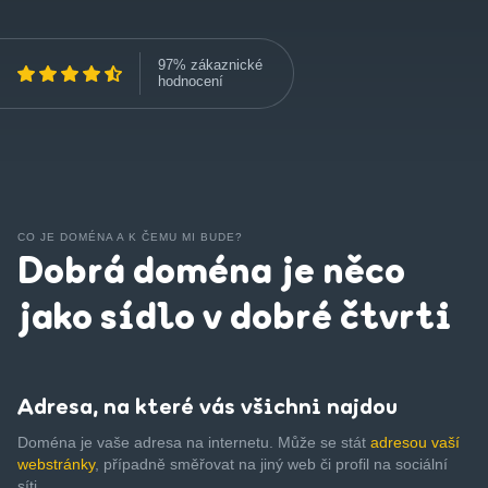
97% zákaznické
hodnocení
CO JE DOMÉNA A K ČEMU MI BUDE?
Dobrá doména je něco
jako sídlo v dobré čtvrti
Adresa, na které vás všichni najdou
Doména je vaše adresa na internetu. Může se stát
adresou vaší
webstránky
, případně směřovat na jiný web či profil na sociální
síti.