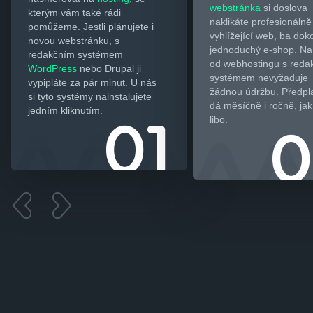
webstránka
si doslova
kterým vám také rádi
naklikáte profesionálně
pomůžeme. Jestli plánujete i
vyhlížející web, ba dok
novou webstránku, s
jednoduchý e-shop. Na 
redakčním systémem
od webhostingu s reda
WordPress
nebo Drupal ji
systémem nevyžaduje
vypipláte za pár minut. U nás
žádnou údržbu. Předpla
si tyto systémy nainstalujete
dá měsíčně i ročně, jak
jedním kliknutím.
libo.