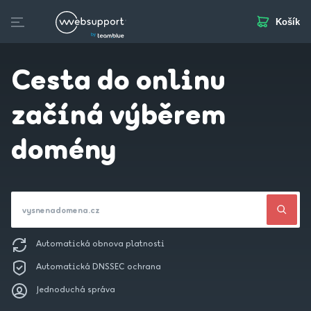
Košík
Skip
to
Domény
Webhosting
Webstránka
Business Mail
S
content
Cesta do onlinu
začíná výběrem
domény
vysnenadomena.cz
Automatická obnova platnosti
Automatická DNSSEC ochrana
Jednoduchá správa