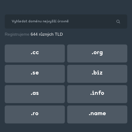
Registrujeme
644 různých TLD
.cc
.org
.se
.biz
.as
.info
.ro
.name