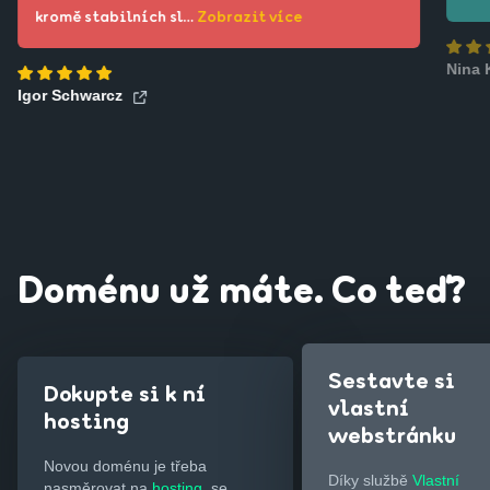
kromě stabilních sl…
Zobrazit více
Nina
Igor Schwarcz
Doménu už máte. Co teď?
Sestavte si
Dokupte si k ní
vlastní
hosting
webstránku
Novou doménu je třeba
Díky službě
Vlastní
nasměrovat na
hosting
, se