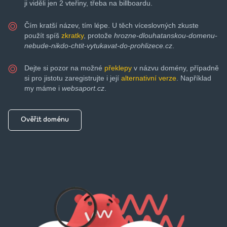
ji viděli jen 2 vteřiny, třeba na billboardu.
Čím kratší název, tím lépe. U těch víceslovných zkuste
použít spíš
zkratky
, protože
hrozne-dlouhatanskou-domenu-
nebude-nikdo-chtit-vytukavat-do-prohlizece.cz
.
Dejte si pozor na možné
překlepy
v názvu domény, případně
si pro jistotu zaregistrujte i její
alternativní verze
. Například
my máme i
websaport.cz
.
Ověřit doménu