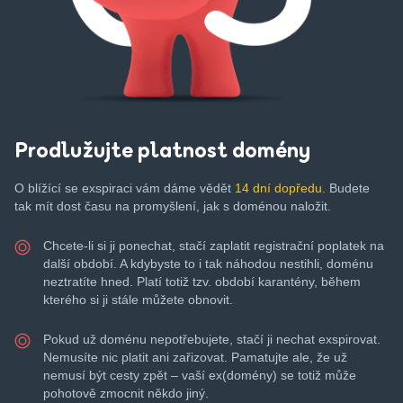
Prodlužujte platnost domény
O blížící se exspiraci vám dáme vědět
14 dní dopředu
. Budete
tak mít dost času na promyšlení, jak s doménou naložit.
Chcete-li si ji ponechat, stačí zaplatit registrační poplatek na
další období. A kdybyste to i tak náhodou nestihli, doménu
neztratíte hned. Platí totiž tzv. období karantény, během
kterého si ji stále můžete obnovit.
Pokud už doménu nepotřebujete, stačí ji nechat exspirovat.
Nemusíte nic platit ani zařizovat.
Pamatujte ale, že už
nemusí být cesty zpět – vaší ex(domény) se totiž může
pohotově zmocnit někdo jiný.