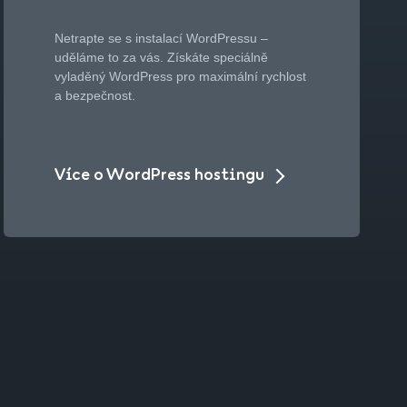
Netrapte se s instalací WordPressu –
uděláme to za vás. Získáte speciálně
vyladěný WordPress pro maximální rychlost
a bezpečnost.
Více o WordPress hostingu