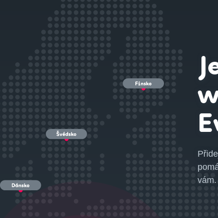
J
w
E
Přide
pomá
vám.