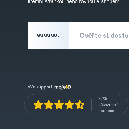
firemní stránkou nebo rovnou e-shopem.
www.
Ověřte si dost
We support
97%
zákaznické
hodnocení