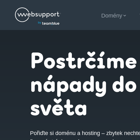
Skip
Domény
to
content
Postrčíme
nápady do
světa
Pořiďte si doménu a hosting – zbytek necht