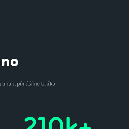
hno
 trhu a přinášíme takřka