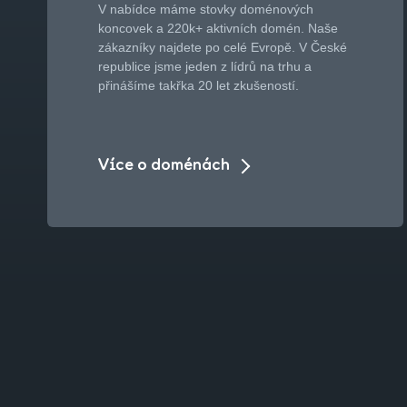
V nabídce máme stovky doménových
koncovek a 220k+ aktivních domén. Naše
zákazníky najdete po celé Evropě. V České
republice jsme jeden z lídrů na trhu a
přinášíme takřka 20 let zkušeností.
Více o doménách