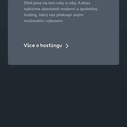
Dřeli jsme na tom roky a roky. A dnes
nabízíme absolutně moderní a spolehlivý
hosting, který vás překvapí svými
možnostmi i výkonem.
Více o hostingu