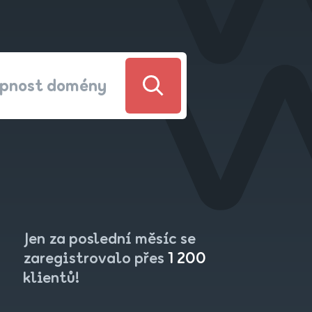
upnost domény
Jen za poslední měsíc se
zaregistrovalo přes
1 200
klientů!