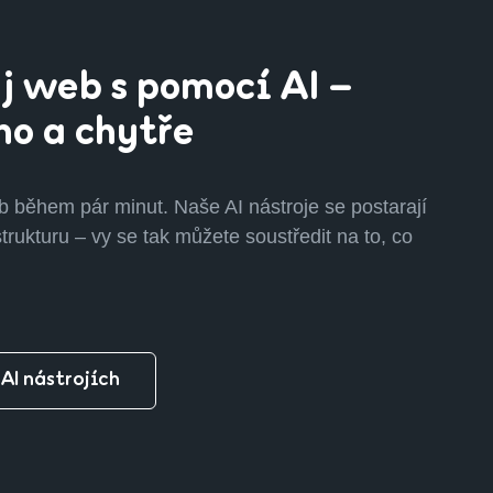
j web s pomocí AI –
no a chytře
b během pár minut. Naše AI nástroje se postarají
strukturu – vy se tak můžete soustředit na to, co
 AI nástrojích