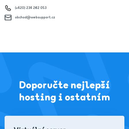
(+420) 234 262 053
obchod@websupport.cz
Doporučte nejlepší
hosting i ostatním