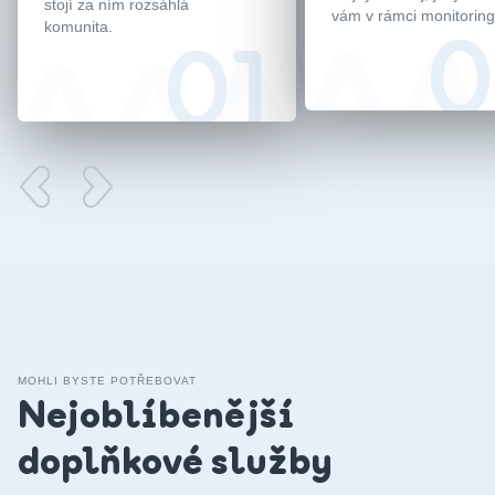
stojí za ním rozsáhlá
vám v rámci monitoring
komunita.
MOHLI BYSTE POTŘEBOVAT
Nejoblíbenější
doplňkové služby