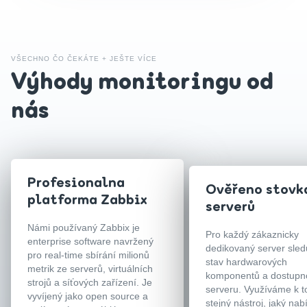
VŠECHNO ČO ČEKÁTE + JEŠTE VÍCE
Výhody monitoringu od
nás
Profesionalna
Ověřeno stovk
platforma Zabbix
serverů
Námi používaný Zabbix je
Pro každý zákaznicky
enterprise software navržený
dedikovaný server sle
pro real-time sbírání milionů
stav hardwarových
metrik ze serverů, virtuálních
komponentů a dostupn
strojů a síťových zařízení. Je
serveru. Využíváme k 
vyvíjený jako open source a
stejný nástroj, jaký nab