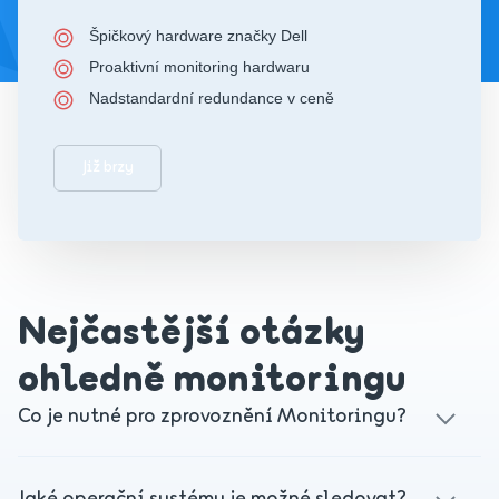
Špičkový hardware značky Dell
Proaktivní monitoring hardwaru
Nadstandardní redundance v ceně
Již brzy
Nejčastější otázky
ohledně monitoringu
Co je nutné pro zprovoznění Monitoringu?
Na dedikovaném serveru nebo VPS musí být nainstalován
a nakonfigurován Zabbix Agent a povolená komunikace na