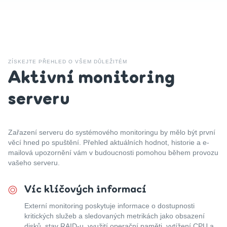
ZÍSKEJTE PŘEHLED O VŠEM DŮLEŽITÉM
Aktivní monitoring
serveru
Zařazení serveru do systémového monitoringu by mělo být první
věcí hned po spuštění. Přehled aktuálních hodnot, historie a e-
mailová upozornění vám v budoucnosti pomohou během provozu
vašeho serveru.
Víc klíčových informací
Externí monitoring poskytuje informace o dostupnosti
kritických služeb a sledovaných metrikách jako obsazení
disků, stav RAID-u, využití operační paměti, vytížení CPU a