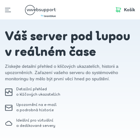
Košík
Skip
to
Domény
Webhosting
Webstránka
Business Mail
S
content
Váš server pod lupou
v reálném čase
Získejte detailní přehled o klíčových ukazatelích, historii a
upozorněních. Zařazení vašeho serveru do systémového
monitoringu by mělo být první věcí hned po spuštění.
Detailní přehled
o klíčových ukazatelích
Upozornění na e-mail
a podrobná historie
Ideální pro virtuální
a dedikované servery