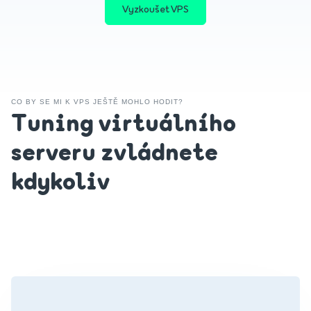
Vyzkoušet VPS
CO BY SE MI K VPS JEŠTĚ MOHLO HODIT?
Tuning virtuálního
serveru zvládnete
kdykoliv