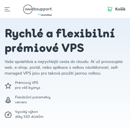
Košík
Skip
to
ánka
Business Mail
SSL
Doplňkové služby
Servery
content
Rychlé a flexibilní
prémiové VPS
Vaše spolehlivá a nejrychlejší cesta do cloudu. Ať už provozujete
web, e-shop, portál, nebo aplikace s velkou návštěvností, self-
managed VPS jsou pro taková použití jasnou volbou.
Prémiový VPS
pro váš byznys
Flexibilní parametry
serveru
Vysoký výkon
díky SSD diskům