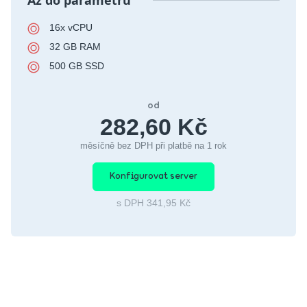
Až do parametrů
16x vCPU
32 GB RAM
500 GB SSD
od
282,60 Kč
měsíčně bez DPH při platbě na 1 rok
Konfigurovat server
s DPH 341,95 Kč