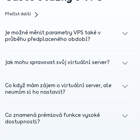
Přečíst další
Je možné měnit parametry VPS také v
průběhu předplaceného období?
Ano, parametry virtuálního serveru si můžete kdykoliv
pohodlně sami upravit ve svém Webadminu. Změny se
Jak mohu spravovat svůj virtuální server?
projeví ihned po uhrazení cenového rozdílu. Momentálně
je možná změna parametrů VPS pouze směrem nahoru.
Přímo Webadmin nabízí možnosti k obsluze životního cyklu
VPS – je možné jej restartovat, přihlásit se na něj nebo mít
Co když mám zájem o virtuální server, ale
přehled, co se na serveru děje díky základnímu
neumím si ho nastavit?
integrovanému monitoringu.
To není žádný problém. Adminstrace každého serveru
vyžaduje řadu technických znalostí. Se službou Správa
Co znamená prémiová funkce vysoké
serverů vám poskytneme v daném časovém rozsahu
dostupnosti?
plnohodnotnou asistenci při jeho správě.
Vysoká dostupnost (z anglického high-availability, zkráceně