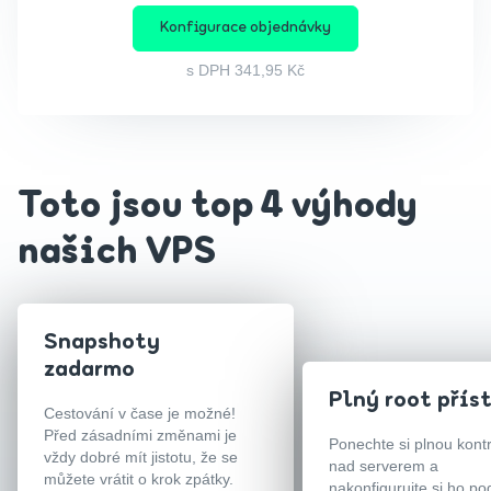
Konfigurace objednávky
s DPH
341,95 Kč
Toto jsou top 4 výhody
našich VPS
Snapshoty
zadarmo
Plný root přís
Cestování v čase je možné!
Před zásadními změnami je
Ponechte si plnou kont
vždy dobré mít jistotu, že se
nad serverem a
můžete vrátit o krok zpátky.
nakonfigurujte si ho po