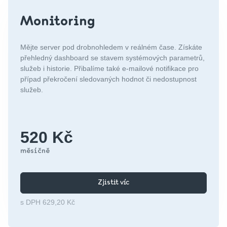
Monitoring
Mějte server pod drobnohledem v reálném čase. Získáte
přehledný dashboard se stavem systémových parametrů,
služeb i historie. Přibalíme také e-mailové notifikace pro
případ překročení sledovaných hodnot či nedostupnost
služeb.
520 Kč
měsíčně
Zjistit víc
s DPH 629,20 Kč