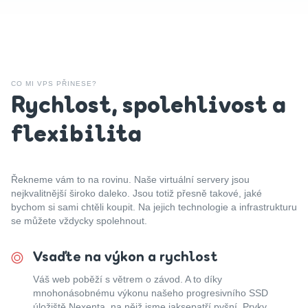
CO MI VPS PŘINESE?
Rychlost, spolehlivost a
flexibilita
Řekneme vám to na rovinu. Naše virtuální servery jsou
nejkvalitnější široko daleko. Jsou totiž přesně takové, jaké
bychom si sami chtěli koupit. Na jejich technologie a infrastrukturu
se můžete vždycky spolehnout.
Vsaďte na výkon a rychlost
Váš web poběží s větrem o závod. A to díky
mnohonásobnému výkonu našeho progresivního SSD
úložiště Nexenta, na nějž jsme jaksepatří pyšní. Prvky