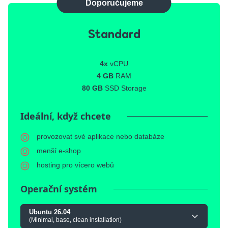
Doporučujeme
Standard
4x
vCPU
4 GB
RAM
80 GB
SSD Storage
Ideální, když chcete
provozovat své aplikace nebo databáze
menší e-shop
hosting pro vícero webů
Operační systém
Ubuntu 26.04
(Minimal, base, clean installation)