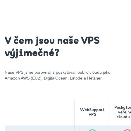
V čem jsou naše VPS
výjimečné?
Naše VPS jsme porovnali s poskytovali public cloudu jako
Amazon AWS (EC2), DigitalOcean, Linode a Hetzner.
Poskyto
WebSupport
veřejn
VPS
cloudu