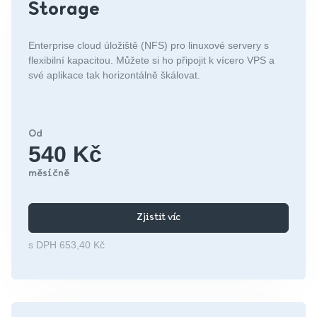
Storage
Enterprise cloud úložiště (NFS) pro linuxové servery s
flexibilní kapacitou. Můžete si ho připojit k vícero VPS a
své aplikace tak horizontálně škálovat.
Od
540 Kč
měsíčně
Zjistit víc
s DPH 653,40 Kč