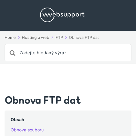
Home
Hosting a web
FTP
Obnova FTP dat
Search
For
Obnova FTP dat
Obsah
Obnova souboru