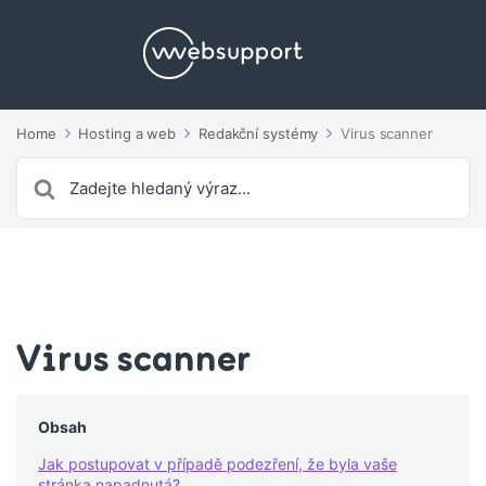
Home
Hosting a web
Redakční systémy
Virus scanner
Search
For
Virus scanner
Obsah
Jak postupovat v případě podezření, že byla vaše
stránka napadnutá?