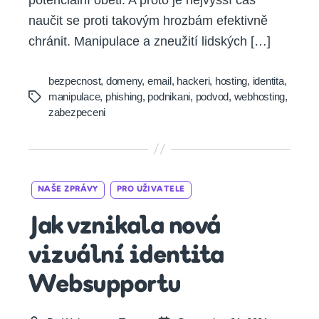
naučit se proti takovým hrozbám efektivně
chránit. Manipulace a zneužití lidských […]
bezpecnost
,
domeny
,
email
,
hackeri
,
hosting
,
identita
,
manipulace
,
phishing
,
podnikani
,
podvod
,
webhosting
,
Tags
zabezpeceni
Categories
NAŠE ZPRÁVY
PRO UŽIVATELE
Jak vznikala nová
vizuální identita
Websupportu