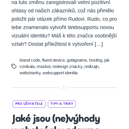
na tuto změnu zaregistrovali velmi pozitivní
ohlasy od našich zákazníků, což nás přimělo
položit pár otázek přímo Rudovi. Rudo, co pro
tebe znamenalo vytvořit Websupportu novou
vizuální identitu? Máš k této značce osobnější
vztah? Dostat příležitost k vytvoření […]
brand code
,
fluent device
,
gobigname
,
hosting
,
jak
vznikala
,
maskot
,
redesign znacky
,
redizajn
,
Tags
webstranky
,
websupport identita
Categories
PRO UŽIVATELE
TIPY A TRIKY
Jaké jsou (ne)výhody