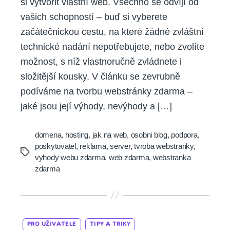
si vytvořit vlastní web. Všechno se odvíjí od
vašich schopností – buď si vyberete
začátečnickou cestu, na které žádné zvláštní
technické nadání nepotřebujete, nebo zvolíte
možnost, s níž vlastnoručně zvládnete i
složitější kousky. V článku se zevrubně
podíváme na tvorbu webstránky zdarma –
jaké jsou její výhody, nevýhody a […]
domena
,
hosting
,
jak na web
,
osobni blog
,
podpora
,
poskytovatel
,
reklama
,
server
,
tvroba webstranky
,
Tags
vyhody webu zdarma
,
web zdarma
,
webstranka
zdarma
Categories
PRO UŽIVATELE
TIPY A TRIKY