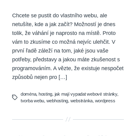
Chcete se pustit do vlastního webu, ale
netušíte, kde a jak začít? Možností je dnes
tolik, že váhání je naprosto na místě. Proto
vám to zkusíme co možná nejvíc ulehčit. V
první řadě záleží na tom, jaké jsou vaše
potřeby, představy a jakou máte zkušenost s
programováním. A vězte, že existuje nespočet
způsobů nejen pro […]
doména
,
hosting
,
jak mají vypadat webové stránky
,
Tags
tvorba webu
,
webhosting
,
webstránka
,
wordpress
Posts