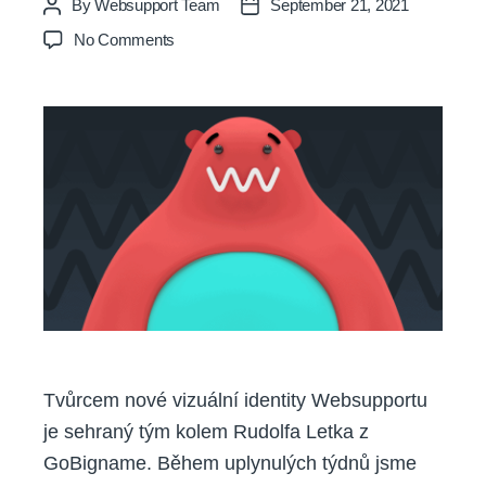
By
Websupport Team
September 21, 2021
Post
Post
author
date
on
No Comments
Jak
vznikala
nová
vizuální
identita
Websupportu
Tvůrcem nové vizuální identity Websupportu
je sehraný tým kolem Rudolfa Letka z
GoBigname. Během uplynulých týdnů jsme