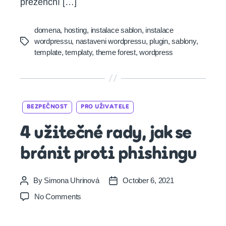
prezenční […]
domena
,
hosting
,
instalace sablon
,
instalace
wordpressu
,
nastaveni wordpressu
,
plugin
,
sablony
,
Tags
template
,
templaty
,
theme forest
,
wordpress
Categories
BEZPEČNOST
PRO UŽIVATELE
4 užitečné rady, jak se
bránit proti phishingu
By
Simona Uhrinová
October 6, 2021
Post
Post
author
date
on
No Comments
4
užitečné