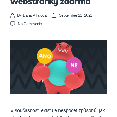
webstránky zdarma
By
Dana Piljarová
September 21, 2021
Post
Post
author
date
on
No Comments
Jaké
jsou
(ne)výhody
webstránky
zdarma
V současnosti existuje nespočet způsobů, jak