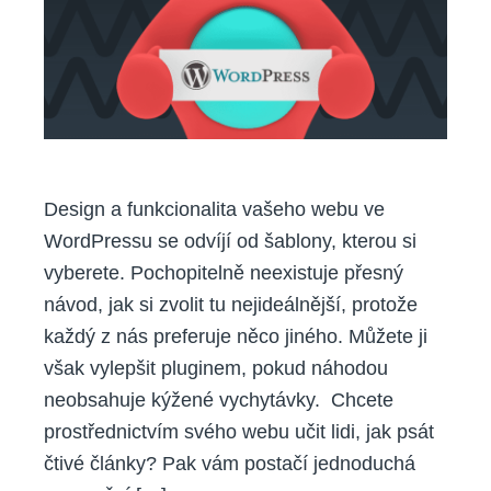
šablonu
pro
web
Design a funkcionalita vašeho webu ve
WordPressu se odvíjí od šablony, kterou si
vyberete. Pochopitelně neexistuje přesný
návod, jak si zvolit tu nejideálnější, protože
každý z nás preferuje něco jiného. Můžete ji
však vylepšit pluginem, pokud náhodou
neobsahuje kýžené vychytávky. Chcete
prostřednictvím svého webu učit lidi, jak psát
čtivé články? Pak vám postačí jednoduchá