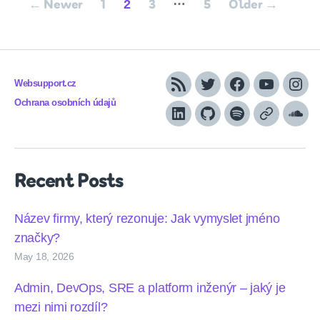
…
2
←
Newer
1
3
5
Older
→
pagination
Websupport.cz
RSS
Twitter
Facebook
YouTube
Inst
Ochrana osobních údajů
LinkedIn
Github
Spotify
Apple
Sou
podcasts
Recent Posts
Název firmy, který rezonuje: Jak vymyslet jméno
značky?
May 18, 2026
Admin, DevOps, SRE a platform inženýr – jaký je
mezi nimi rozdíl?