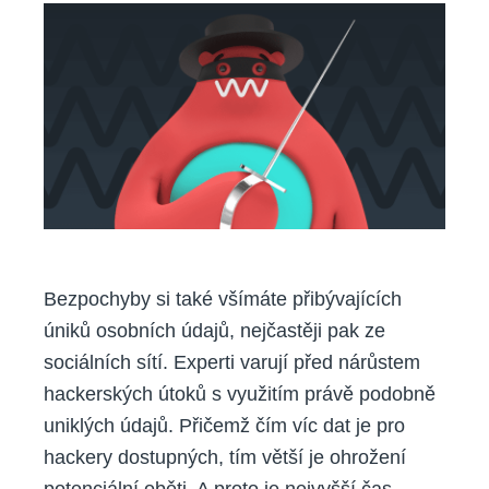
rady,
jak
se
bránit
proti
phishingu
Bezpochyby si také všímáte přibývajících
úniků osobních údajů, nejčastěji pak ze
sociálních sítí. Experti varují před nárůstem
hackerských útoků s využitím právě podobně
uniklých údajů. Přičemž čím víc dat je pro
hackery dostupných, tím větší je ohrožení
potenciální oběti. A proto je nejvyšší čas