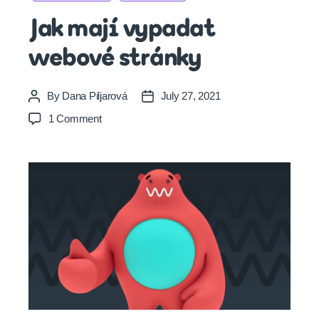
Jak mají vypadat
webové stránky
By
Dana Piljarová
July 27, 2021
Post
Post
author
date
on
1 Comment
Jak
mají
vypadat
webové
stránky