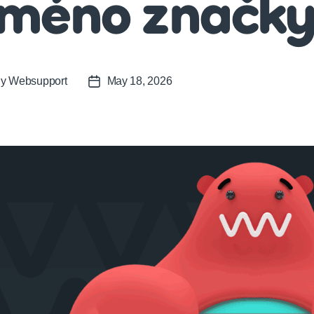
jméno značky
By
Websupport
May 18, 2026
t
Post
or
date