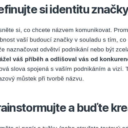
finujte si identitu značk
sněte si, co chcete názvem komunikovat. Promy
bnost vaší budoucí značky v souladu s tím, c
e naznačovat odvětví podnikání nebo být zcela 
ážel váš příběh a odlišoval vás od konkure
čová slova spojená s vaším podnikáním a vizí. 
azový můstek při tvorbě názvu.
rainstormujte a buďte kre