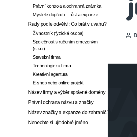
Právní kontrola a ochranná známka
Myslete dopředu – růst a expanze
Rady podle odvětví: Co brát v úvahu?
Živnostník (fyzická osoba)
Pos
Společnost s ručením omezeným
auth
(s.r.o.)
Stavební firma
Technologická firma
Kreativní agentura
E-shop nebo online projekt
Název firmy a výběr správné domény
Právní ochrana názvu a značky
Název značky a expanze do zahraničí
Nenechte si ujít dobré jméno