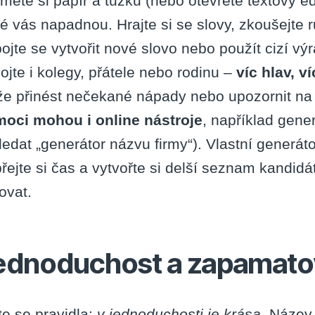
měte si papír a tužku (nebo otevřete textový ed
ré vás napadnou. Hrajte si se slovy, zkoušejte 
ojte se vytvořit nové slovo nebo použít cizí vý
ojte i kolegy, přátele nebo rodinu –
víc hlav, ví
e přinést nečekané nápady nebo upozornit na 
oci mohou i online nástroje
, například gene
ledat „generátor názvu firmy“). Vlastní generá
řejte si čas a vytvořte si delší seznam kandidá
ovat.
ednoduchost a zapamato
te se pravidla:
v jednoduchosti je krása.
Název 