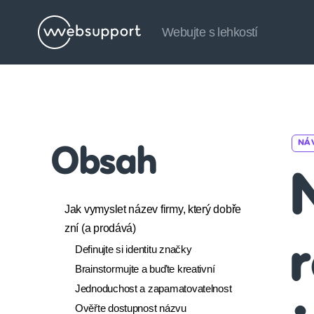
Webujte s lehkostí
Websupport.cz
Blog
NÁ
Obsah
Jak vymyslet název firmy, který dobře
zní (a prodává)
r
Definujte si identitu značky
Brainstormujte a buďte kreativní
Jednoduchost a zapamatovatelnost
Ověřte dostupnost názvu