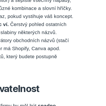
itor) a sepište všechny nápady,
různé kombinace a slovní hříčky.
raz, pokud vystihuje váš koncept.
c ví.
Čerstvý pohled ostatních
slabiny některých názvů.
rátory obchodních názvů (stačí
tor má Shopify, Canva apod.
tů, který budete postupně
vatelnost
firmy by měl být
snadno