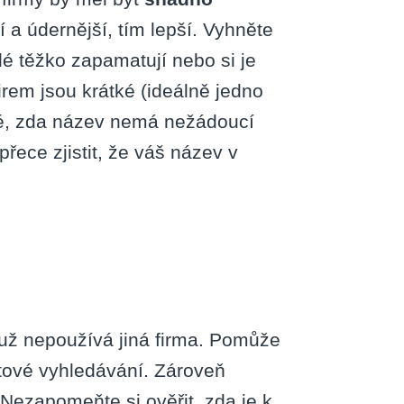
 a údernější, tím lepší. Vyhněte
dé těžko zapamatují nebo si je
rem jsou krátké (ideálně jedno
aké, zda název nemá nežádoucí
ece zjistit, že váš název v
v už nepoužívá jiná firma. Pomůže
etové vyhledávání. Zároveň
 Nezapomeňte si ověřit, zda je k