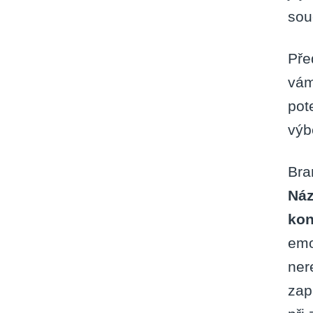
sou
Pře
vám
pot
výb
Bra
Náz
kon
emo
ner
zap