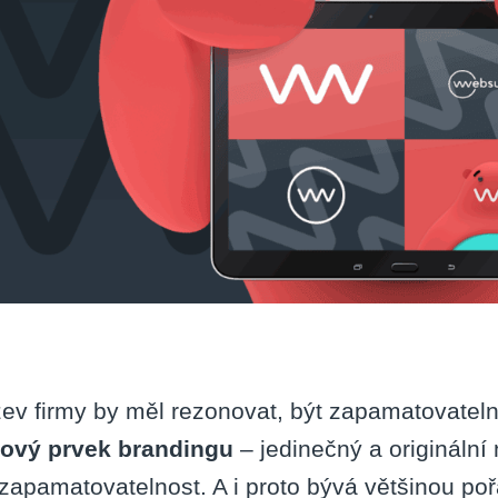
ev firmy by měl rezonovat, být zapamatovatelný
čový prvek brandingu
– jedinečný a originální 
í zapamatovatelnost. A i proto bývá většinou p