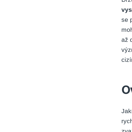
vys
se 
moh
až 
výz
ciz
O
Jak
ryc
zva