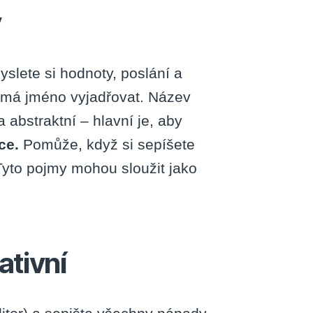
y
slete si hodnoty, poslání a
o má jméno vyjadřovat. Název
abstraktní – hlavní je, aby
nce.
Pomůže, když si sepíšete
Tyto pojmy mohou sloužit jako
ativní