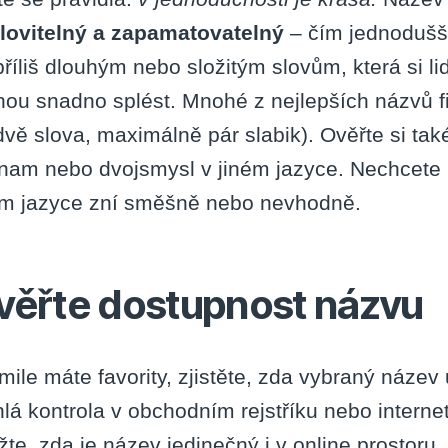
lovitelný a zapamatovatelný
– čím jednodušší
příliš dlouhým nebo složitým slovům, která si li
ou snadno splést. Mnohé z nejlepších názvů fi
dvě slova, maximálně pár slabik). Ověřte si t
nam nebo dvojsmysl v jiném jazyce. Nechcete př
ím jazyce zní směšně nebo nevhodně.
věřte dostupnost názvu
mile máte favority, zjistěte, zda vybraný náze
hlá kontrola v obchodním rejstříku nebo intern
žte, zda je název jedinečný i v online prostoru.