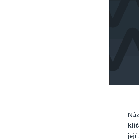
Náz
klí
jej