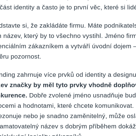
část identity a často je to první věc, které si l
dstavte si, že zakládáte firmu. Máte podnikatels
 název, který by to všechno vystihl. Jméno fi
enciálním zákazníkem a vytváří úvodní dojem – 
ěru pozornost.
nding zahrnuje více prvků od identity a designu
ev značky by měl tyto prvky vhodně doplňova
kurence.
Dobře zvolené jméno usnadňuje budo
cemi a hodnotami, které chcete komunikovat. 
ezonuje nebo je snadno zaměnitelný, může osl
amatovatelný název s dobrým příběhem dokáž