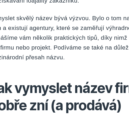
 získávání loajality zákazníků.
yslet skvělý název bývá výzvou. Bylo o tom na
h a existují agentury, které se zaměřují výhradn
nášíme vám několik praktických tipů, díky nimž
 firmu nebo projekt. Podíváme se také na důležit
inárodní přesah názvu.
ak vymyslet název fir
obře zní (a prodává)