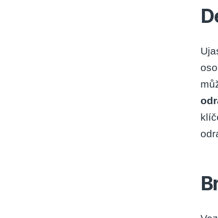
De
Uja
oso
můž
odr
klí
odr
B