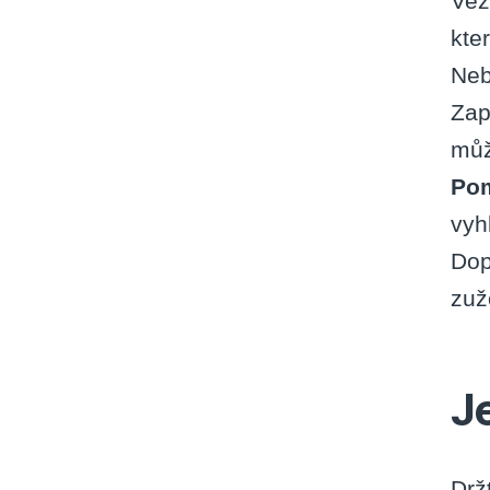
Vez
kte
Neb
Zap
můž
Pom
vyh
Dop
zuž
J
Drž