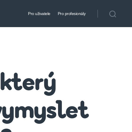
Pro uživatele
Pro profesionály
 který
 vymyslet