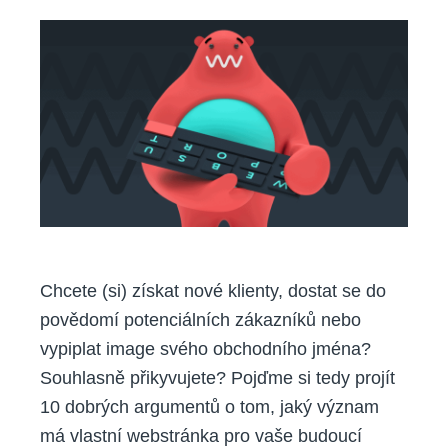
důvodů,
proč
si
založit
vlastní
webstránku
Chcete (si) získat nové klienty, dostat se do
povědomí potenciálních zákazníků nebo
vypiplat image svého obchodního jména?
Souhlasně přikyvujete? Pojďme si tedy projít
10 dobrých argumentů o tom, jaký význam
má vlastní webstránka pro vaše budoucí