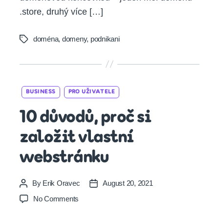
.store, druhý více […]
doména
,
domeny
,
podnikani
Tags
Categories
BUSINESS
PRO UŽIVATELE
10 důvodů, proč si
založit vlastní
webstránku
By
Erik Oravec
August 20, 2021
Post
Post
author
date
on
No Comments
10