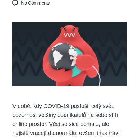
author
date
on
No Comments
Online
podnikání
2021
aneb
Zabodujte
s
novým
webem
V době, kdy COVID-19 pustošil celý svět,
pozornost většiny podnikatelů na sebe strhl
online prostor. Věci se sice pomalu, ale
nejistě vracejí do normálu, ovšem i tak tráví