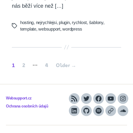
nás běží více než […]
hosting
,
nejrychlejsi
,
plugin
,
rychlost
,
šablony
,
Tags
template
,
websupport
,
wordpress
Posts
…
1
2
4
Older
→
pagination
Websupport.cz
RSS
Twitter
Facebook
YouTube
Inst
Ochrana osobních údajů
LinkedIn
Github
Spotify
Apple
Sou
podcasts