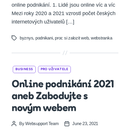
online podnikání. 1. Lidé jsou online víc a víc
Mezi roky 2020 a 2021 vzrostl počet českých
internetových uživatelů […]
byznys
,
podnikani
,
proc si zalozit web
,
webstranka
Tags
Categories
BUSINESS
PRO UŽIVATELE
Online podnikání 2021
aneb Zabodujte s
novým webem
By
Websupport Team
June 23, 2021
Post
Post