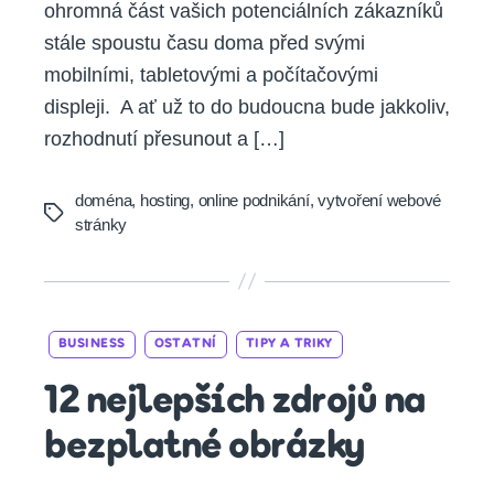
ohromná část vašich potenciálních zákazníků
stále spoustu času doma před svými
mobilními, tabletovými a počítačovými
displeji. A ať už to do budoucna bude jakkoliv,
rozhodnutí přesunout a […]
doména
,
hosting
,
online podnikání
,
vytvoření webové
Tags
stránky
Categories
BUSINESS
OSTATNÍ
TIPY A TRIKY
12 nejlepších zdrojů na
bezplatné obrázky