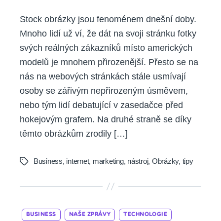
Stock obrázky jsou fenoménem dnešní doby.
Mnoho lidí už ví, že dát na svoji stránku fotky
svých reálných zákazníků místo amerických
modelů je mnohem přirozenější. Přesto se na
nás na webových stránkách stále usmívají
osoby se zářivým nepřirozeným úsměvem,
nebo tým lidí debatující v zasedačce před
hokejovým grafem. Na druhé straně se díky
těmto obrázkům zrodily […]
Business
,
internet
,
marketing
,
nástroj
,
Obrázky
,
tipy
Tags
Categories
BUSINESS
NAŠE ZPRÁVY
TECHNOLOGIE