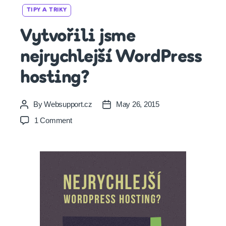
TIPY A TRIKY
Vytvořili jsme
nejrychlejší WordPress
hosting?
By
Websupport.cz
May 26, 2015
Post
Post
author
date
on
1 Comment
Vytvořili
jsme
nejrychlejší
WordPress
hosting?