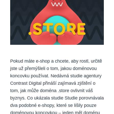
shopy.
Kdy
je
to
správná
volba?
Pokud máte e-shop a chcete, aby rostl, určitě
jste už přemýšleli o tom, jakou doménovou
koncovku používat. Nedávná studie agentury
Contrast Digital přináší zajímavá zjištění o
tom, jak může doména .store ovlivnit váš
byznys. Co ukázala studie Studie porovnávala
dva podobné e-shopy, které se lišily pouze
doménovou koncovkou – jeden měl doménu