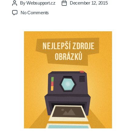
By
Websupport.cz
December 12, 2015
Post
Post
author
date
on
No Comments
12
nejlepších
zdrojů
na
bezplatné
obrázky