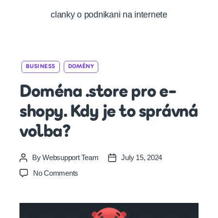
clanky o podnikani na internete
Categories
BUSINESS
DOMÉNY
Doména .store pro e-
shopy. Kdy je to správná
volba?
By
Websupport Team
July 15, 2024
Post
Post
author
date
on
No Comments
Doména
.store
pro
e-