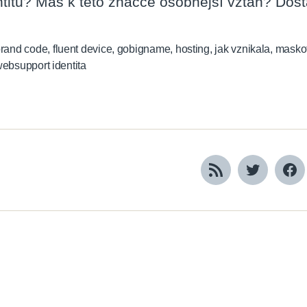
ntitu? Máš k této značce osobnější vztah? Dostat
rand code
,
fluent device
,
gobigname
,
hosting
,
jak vznikala
,
masko
ebsupport identita
RSS
Twitter
Fa