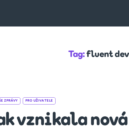
Tag:
fluent dev
Categories
ŠE ZPRÁVY
PRO UŽIVATELE
ak vznikala nová