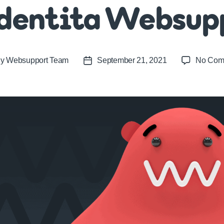
dentita Websup
By
Websupport Team
September 21, 2021
No Com
t
Post
or
date