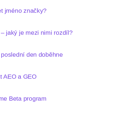
let jméno značky?
 jaký je mezi nimi rozdíl?
n poslední den doběhne
mat AEO a GEO
íme Beta program