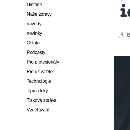
Historie
i
Naše zprávy
návody
novinky
Pos
auth
Ostatní
Podcasty
Pro profesionály
Pro uživatele
Technologie
Tipy a triky
Tisková zpráva
Vzdělávání