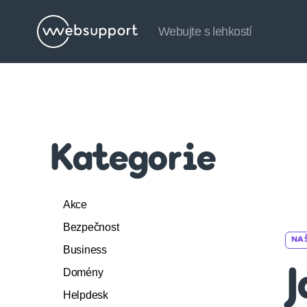
Webujte s lehkostí
Websupport.cz
Blog
Kategorie
Akce
Bezpečnost
NA
Business
Domény
J
Helpdesk