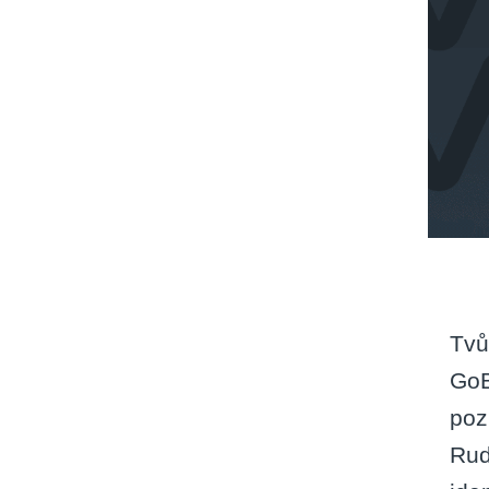
Tvů
GoB
poz
Rud