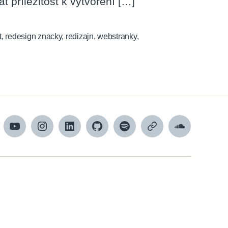
 příležitost k vytvoření […]
t
,
redesign znacky
,
redizajn
,
webstranky
,
cebook
YouTube
Instagram
LinkedIn
Github
Spotify
Apple
SoundCloud
podcasts