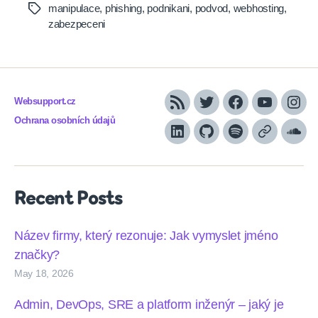
manipulace
,
phishing
,
podnikani
,
podvod
,
webhosting
,
Tags
zabezpeceni
Websupport.cz
RSS
Twitter
Facebook
YouTube
Inst
Ochrana osobních údajů
LinkedIn
Github
Spotify
Apple
Sou
podcasts
Recent Posts
Název firmy, který rezonuje: Jak vymyslet jméno
značky?
May 18, 2026
Admin, DevOps, SRE a platform inženýr – jaký je