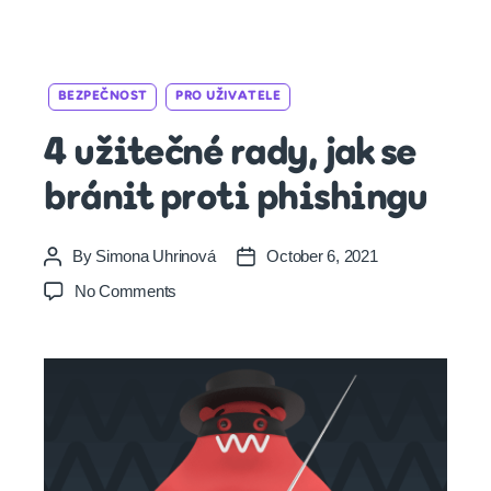
Categories
BEZPEČNOST
PRO UŽIVATELE
4 užitečné rady, jak se
bránit proti phishingu
By
Simona Uhrinová
October 6, 2021
Post
Post
author
date
on
No Comments
4
užitečné
rady,
jak
se
bránit
proti
phishingu