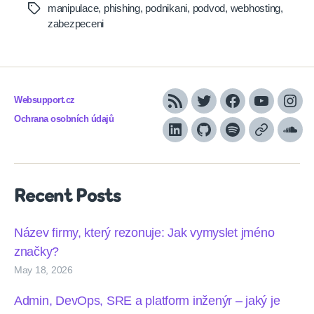
manipulace
,
phishing
,
podnikani
,
podvod
,
webhosting
,
Tags
zabezpeceni
Websupport.cz
RSS
Twitter
Facebook
YouTube
Inst
Ochrana osobních údajů
LinkedIn
Github
Spotify
Apple
Sou
podcasts
Recent Posts
Název firmy, který rezonuje: Jak vymyslet jméno
značky?
May 18, 2026
Admin, DevOps, SRE a platform inženýr – jaký je