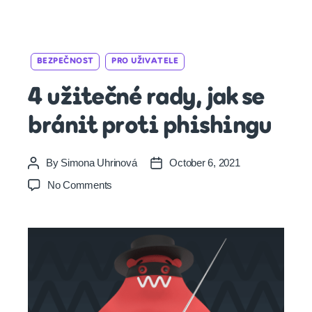
Categories
BEZPEČNOST
PRO UŽIVATELE
4 užitečné rady, jak se
bránit proti phishingu
By
Simona Uhrinová
October 6, 2021
Post
Post
author
date
on
No Comments
4
užitečné
rady,
jak
se
bránit
proti
phishingu