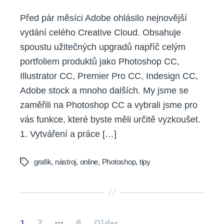
Před pár měsíci Adobe ohlásilo nejnovější
vydání celého Creative Cloud. Obsahuje
spoustu užitečných upgradů napříč celým
portfoliem produktů jako Photoshop CC,
Illustrator CC, Premier Pro CC, Indesign CC,
Adobe stock a mnoho dalších. My jsme se
zaměřili na Photoshop CC a vybrali jsme pro
vás funkce, které byste měli určitě vyzkoušet.
1. Vytváření a práce […]
grafik
,
nástroj
,
online
,
Photoshop
,
tipy
Tags
Posts
…
1
2
6
Older
→