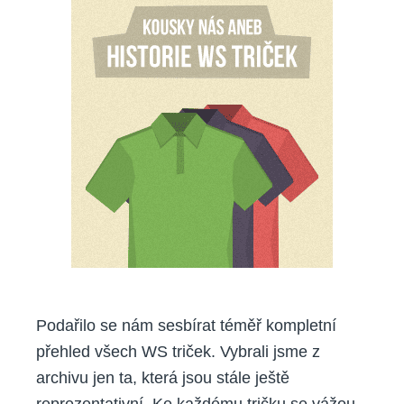
historie
WS
triček
Podařilo se nám sesbírat téměř kompletní
přehled všech WS triček. Vybrali jsme z
archivu jen ta, která jsou stále ještě
reprezentativní. Ke každému tričku se vážou