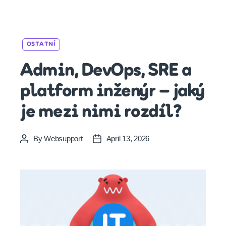
Categories
OSTATNÍ
Admin, DevOps, SRE a
platform inženýr – jaký
je mezi nimi rozdíl?
By
Websupport
April 13, 2026
Post
Post
author
date