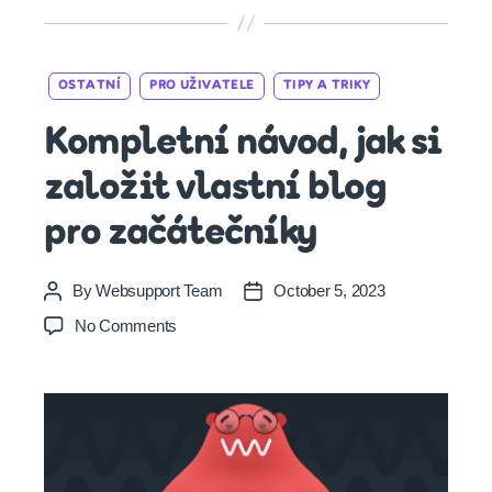
Categories
OSTATNÍ
PRO UŽIVATELE
TIPY A TRIKY
Kompletní návod, jak si
založit vlastní blog
pro začátečníky
By
Websupport Team
October 5, 2023
Post
Post
author
date
on
No Comments
Kompletní
návod,
jak
si
založit
vlastní