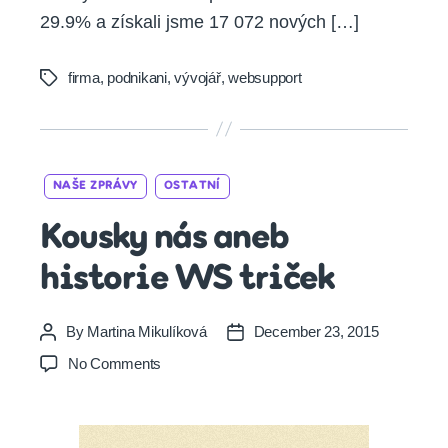
29.9% a získali jsme 17 072 nových […]
firma
,
podnikani
,
vývojář
,
websupport
Tags
Categories
NAŠE ZPRÁVY
OSTATNÍ
Kousky nás aneb
historie WS triček
By
Martina Mikulíková
December 23, 2015
Post
Post
author
date
on
No Comments
Kousky
nás
aneb