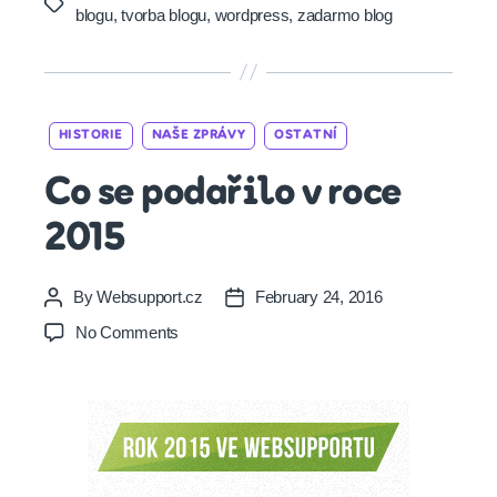
Tags
blogu
,
tvorba blogu
,
wordpress
,
zadarmo blog
Categories
HISTORIE
NAŠE ZPRÁVY
OSTATNÍ
Co se podařilo v roce
2015
By
Websupport.cz
February 24, 2016
Post
Post
author
date
on
No Comments
Co
se
podařilo
v roce
2015