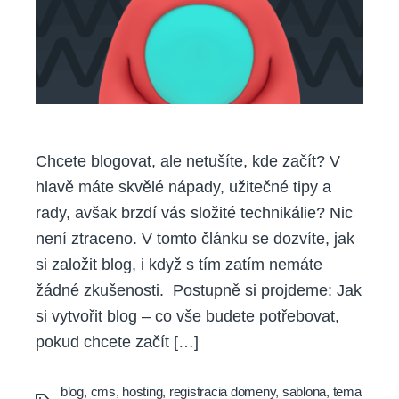
blog
pro
začátečníky
Chcete blogovat, ale netušíte, kde začít? V
hlavě máte skvělé nápady, užitečné tipy a
rady, avšak brzdí vás složité technikálie? Nic
není ztraceno. V tomto článku se dozvíte, jak
si založit blog, i když s tím zatím nemáte
žádné zkušenosti. Postupně si projdeme: Jak
si vytvořit blog – co vše budete potřebovat,
pokud chcete začít […]
blog
,
cms
,
hosting
,
registracia domeny
,
sablona
,
tema