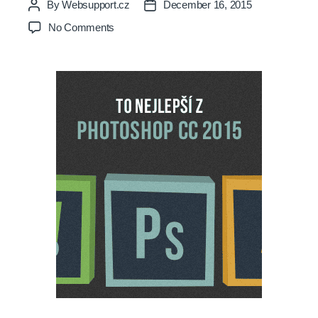
By
Websupport.cz
December 16, 2015
Post
Post
author
date
on
No Comments
To
nejlepší
z Photoshop
CC
2015