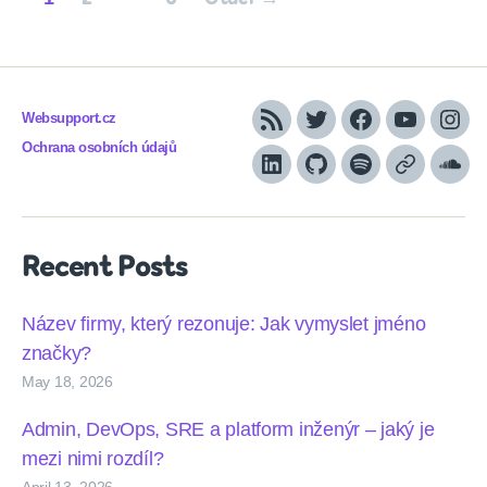
pagination
Websupport.cz
RSS
Twitter
Facebook
YouTube
Inst
Ochrana osobních údajů
LinkedIn
Github
Spotify
Apple
Sou
podcasts
Recent Posts
Název firmy, který rezonuje: Jak vymyslet jméno
značky?
May 18, 2026
Admin, DevOps, SRE a platform inženýr – jaký je
mezi nimi rozdíl?
April 13, 2026