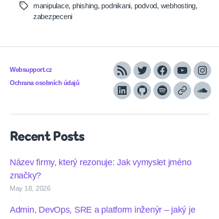
manipulace
,
phishing
,
podnikani
,
podvod
,
webhosting
,
Tags
zabezpeceni
Websupport.cz
RSS
Twitter
Facebook
YouTube
Inst
Ochrana osobních údajů
LinkedIn
Github
Spotify
Apple
Sou
podcasts
Recent Posts
Název firmy, který rezonuje: Jak vymyslet jméno
značky?
May 18, 2026
Admin, DevOps, SRE a platform inženýr – jaký je