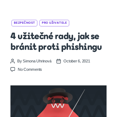
Categories
BEZPEČNOST
PRO UŽIVATELE
4 užitečné rady, jak se
bránit proti phishingu
By
Simona Uhrinová
October 6, 2021
Post
Post
author
date
on
No Comments
4
užitečné
rady,
jak
se
bránit
proti
phishingu