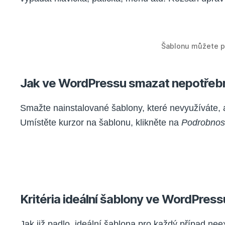
Šablonu můžete p
Jak ve WordPressu smazat nepotřeb
Smažte nainstalované šablony, které nevyužíváte,
Umístěte kurzor na šablonu, klikněte na
Podrobnost
Kritéria ideální šablony ve WordPress
Jak již padlo, ideální šablona pro každý případ neexi