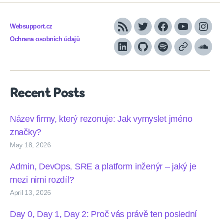
Websupport.cz
RSS
Twitter
Facebook
YouTube
Inst
Ochrana osobních údajů
LinkedIn
Github
Spotify
Apple
Sou
podcasts
Recent Posts
Název firmy, který rezonuje: Jak vymyslet jméno
značky?
May 18, 2026
Admin, DevOps, SRE a platform inženýr – jaký je
mezi nimi rozdíl?
April 13, 2026
Day 0, Day 1, Day 2: Proč vás právě ten poslední