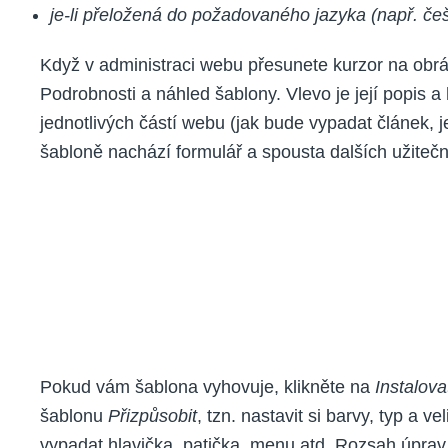
je-li přeložená do požadovaného jazyka (např. češ
Když v administraci webu přesunete kurzor na obrá
Podrobnosti a náhled šablony. Vlevo je její popis 
jednotlivých částí webu (jak bude vypadat článek, j
šabloně nachází formulář a spousta dalších užitečn
Pokud vám šablona vyhovuje, klikněte na
Instalova
šablonu
Přizpůsobit
, tzn. nastavit si barvy, typ a v
vypadat hlavička, patička, menu atd. Rozsah úprav