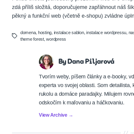
zdá příliš složitá, doporučujeme zapřáhnout náš ši
pěkný a funkční web (včetně e-shopu) zvládne úpln
domena
,
hosting
,
instalace sablon
,
instalace wordpressu
,
na
Tags
theme forest
,
wordpress
By Dana Piljarová
Tvorím weby, píšem články a e-booky, vď
experta vo svojej oblasti. Som detailista,
rukolu a domáce paradajky. Milujem rovno
odskočím k maľovaniu a háčkovaniu.
View Archive
→