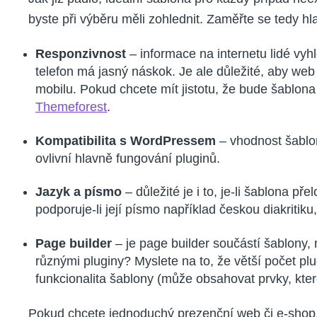
byste při výběru měli zohlednit. Zaměřte se tedy hl
Responzivnost
– informace na internetu lidé vyh
telefon má jasný náskok. Je ale důležité, aby web
mobilu. Pokud chcete mít jistotu, že bude šablona 
Themeforest
.
Kompatibilita s WordPressem
– vhodnost šablon
ovlivní hlavně fungování pluginů.
Jazyk a písmo
– důležité je i to, je-li šablona 
podporuje-li její písmo například českou diakritiku,
Page builder
– je page builder součástí šablony, 
různými pluginy? Myslete na to, že větší počet plug
funkcionalita šablony (může obsahovat prvky, kte
Pokud chcete jednoduchý prezenční web či e-shop