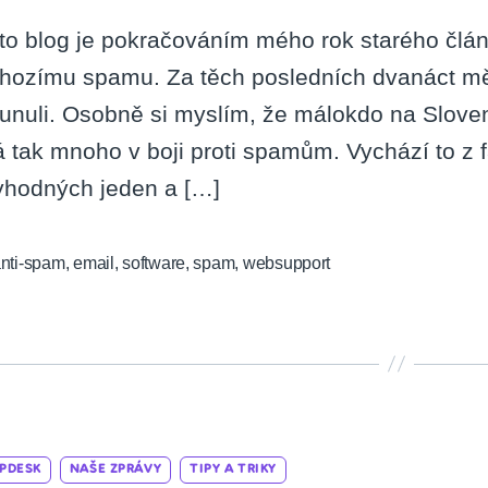
to blog je pokračováním mého rok starého článk
hozímu spamu. Za těch posledních dvanáct m
unuli. Osobně si myslím, že málokdo na Slove
á tak mnoho v boji proti spamům. Vychází to z
yhodných jeden a […]
nti-spam
,
email
,
software
,
spam
,
websupport
Categories
PDESK
NAŠE ZPRÁVY
TIPY A TRIKY