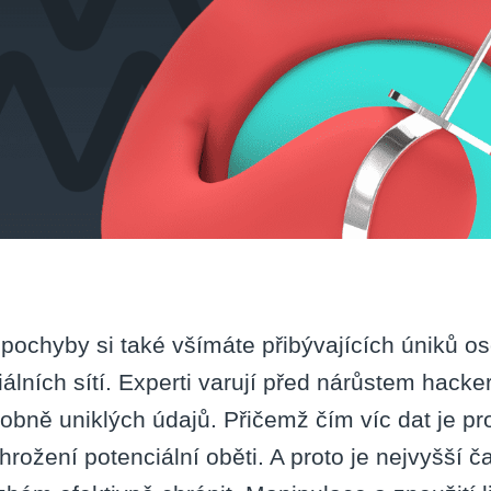
pochyby si také všímáte přibývajících úniků os
iálních sítí. Experti varují před nárůstem hack
obně uniklých údajů. Přičemž čím víc dat je pr
ohrožení potenciální oběti. A proto je nejvyšší č