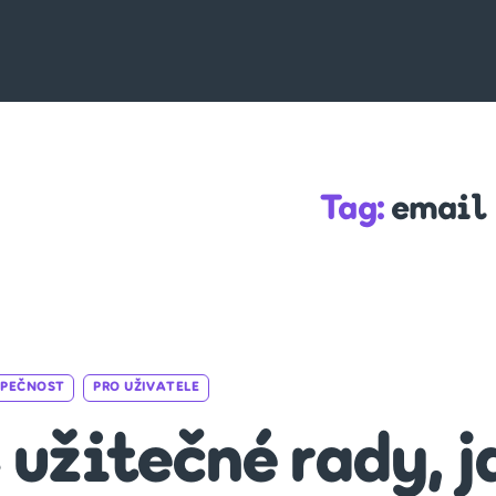
Tag:
email
Categories
ZPEČNOST
PRO UŽIVATELE
 užitečné rady, j