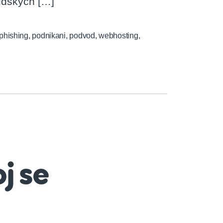
lidských […]
phishing
,
podnikani
,
podvod
,
webhosting
,
j se