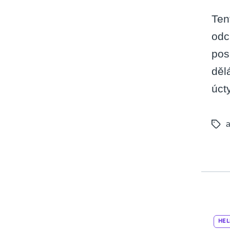
Ten
odc
pos
děl
úct
a
Tags
HEL