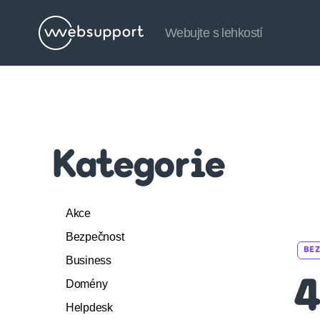
Webujte s lehkostí
Websupport.cz
Blog
Kategorie
Akce
Bezpečnost
BE
Business
Domény
4
Helpdesk