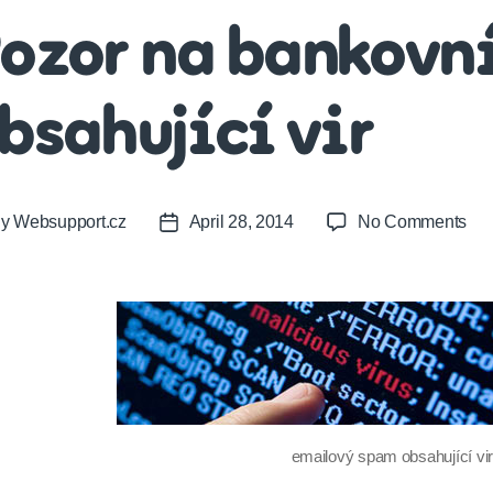
ozor na bankovn
bsahující vir
on
By
Websupport.cz
April 28, 2014
No Comments
t
Post
Poz
or
date
na
ban
mai
obs
vir
emailový spam obsahující vi