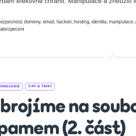
zbám efektivně chránit. Manipulace a zneužití 
ezpecnost
,
domeny
,
email
,
hackeri
,
hosting
,
identita
,
manipulace
,
zabezpeceni
Categories
CHNOLOGIE
TIPY A TRIKY
brojíme na soubo
pamem (2. část)