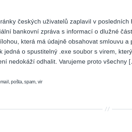
ránky českých uživatelů zaplavil v posledních 
ciální bankovní zpráva s informací o dlužné čá
řílohou, která má údajně obsahovat smlouvu a p
k jedná o spustitelný .exe soubor s virem, kter
ení nedokáží odhalit. Varujeme proto všechny 
mail
,
pošta
,
spam
,
vir