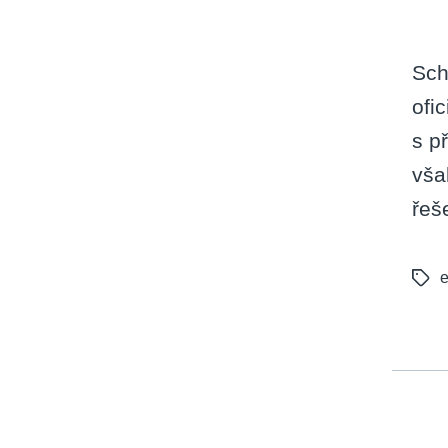
Sch
ofi
s p
vša
řeš
e
Tags