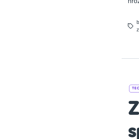
hro
b
Tags
TE
Z
s