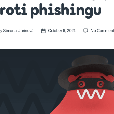
roti phishingu
By
Simona Uhrinová
October 6, 2021
No Comment
t
Post
or
date