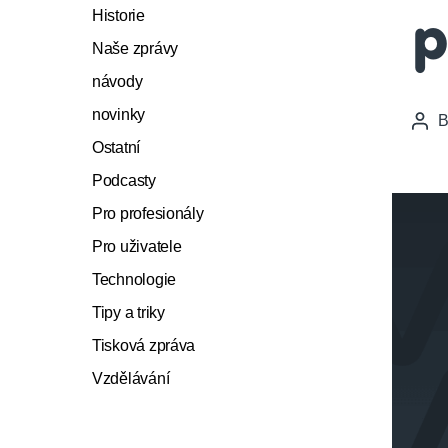
Historie
p
Naše zprávy
návody
novinky
Pos
auth
Ostatní
Podcasty
Pro profesionály
Pro uživatele
Technologie
Tipy a triky
Tisková zpráva
Vzdělávání