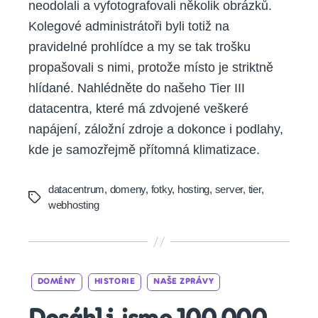
neodolali a vyfotografovali několik obrázků.
Kolegové administrátoři byli totiž na
pravidelné prohlídce a my se tak trošku
propašovali s nimi, protože místo je striktně
hlídané. Nahlédněte do našeho Tier III
datacentra, které má zdvojené veškeré
napájení, záložní zdroje a dokonce i podlahy,
kde je samozřejmě přítomná klimatizace.
datacentrum
,
domeny
,
fotky
,
hosting
,
server
,
tier
,
Tags
webhosting
Categories
DOMÉNY
HISTORIE
NAŠE ZPRÁVY