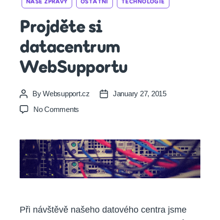
NAŠE ZPRÁVY
OSTATNÍ
TECHNOLOGIE
Projděte si
datacentrum
WebSupportu
By
Websupport.cz
January 27, 2015
Post
Post
author
date
on
No Comments
Projděte
si
datacentrum
WebSupportu
Při návštěvě našeho datového centra jsme