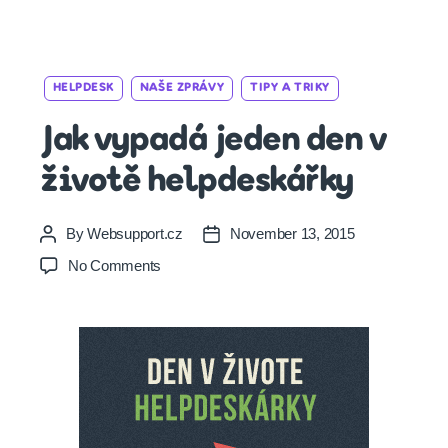
Categories
HELPDESK
NAŠE ZPRÁVY
TIPY A TRIKY
Jak vypadá jeden den v
životě helpdeskářky
By
Websupport.cz
November 13, 2015
Post
Post
author
date
on
No Comments
Jak
vypadá
jeden
den
v
životě
helpdeskářky