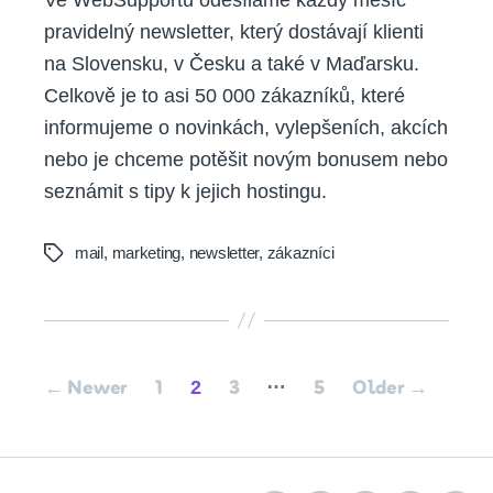
pravidelný newsletter, který dostávají klienti
na Slovensku, v Česku a také v Maďarsku.
Celkově je to asi 50 000 zákazníků, které
informujeme o novinkách, vylepšeních, akcích
nebo je chceme potěšit novým bonusem nebo
seznámit s tipy k jejich hostingu.
mail
,
marketing
,
newsletter
,
zákazníci
Tags
Posts
…
2
←
Newer
1
3
5
Older
→
pagination