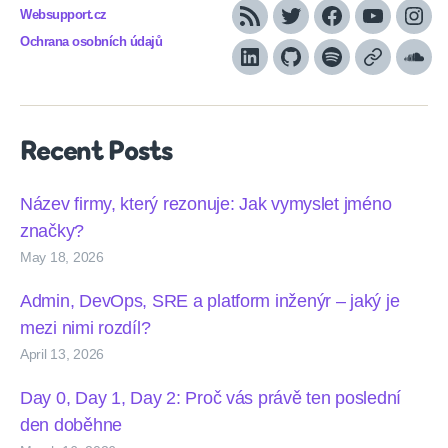
Websupport.cz
RSS
Twitter
Facebook
YouTube
Inst
Ochrana osobních údajů
LinkedIn
Github
Spotify
Apple
Sou
podcasts
Recent Posts
Název firmy, který rezonuje: Jak vymyslet jméno
značky?
May 18, 2026
Admin, DevOps, SRE a platform inženýr – jaký je
mezi nimi rozdíl?
April 13, 2026
Day 0, Day 1, Day 2: Proč vás právě ten poslední
den doběhne