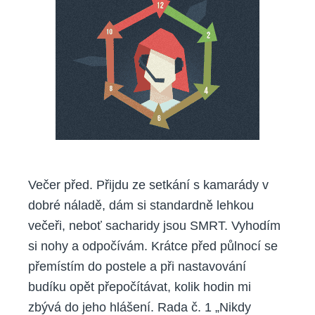
Večer před. Přijdu ze setkání s kamarády v
dobré náladě, dám si standardně lehkou
večeři, neboť sacharidy jsou SMRT. Vyhodím
si nohy a odpočívám. Krátce před půlnocí se
přemístím do postele a při nastavování
budíku opět přepočítávat, kolik hodin mi
zbývá do jeho hlášení. Rada č. 1 „Nikdy