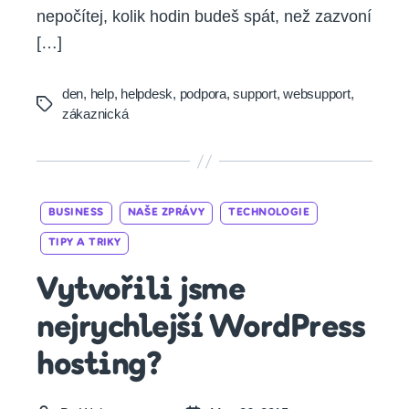
nepočítej, kolik hodin budeš spát, než zazvoní
[…]
den
,
help
,
helpdesk
,
podpora
,
support
,
websupport
,
Tags
zákaznická
Categories
BUSINESS
NAŠE ZPRÁVY
TECHNOLOGIE
TIPY A TRIKY
Vytvořili jsme
nejrychlejší WordPress
hosting?