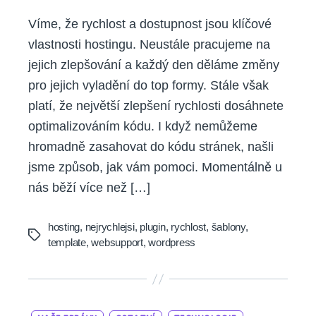
Víme, že rychlost a dostupnost jsou klíčové
vlastnosti hostingu. Neustále pracujeme na
jejich zlepšování a každý den děláme změny
pro jejich vyladění do top formy. Stále však
platí, že největší zlepšení rychlosti dosáhnete
optimalizováním kódu. I když nemůžeme
hromadně zasahovat do kódu stránek, našli
jsme způsob, jak vám pomoci. Momentálně u
nás běží více než […]
hosting
,
nejrychlejsi
,
plugin
,
rychlost
,
šablony
,
Tags
template
,
websupport
,
wordpress
Categories