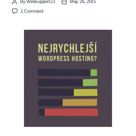
By
Websupport.cz
May 26, 2015
Post
Post
author
date
on
1 Comment
Vytvořili
jsme
nejrychlejší
WordPress
hosting?