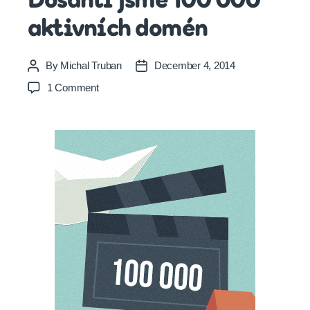
Dosáhli jsme 100 000
aktivních domén
By
Michal Truban
December 4, 2014
Post
Post
author
date
on
1 Comment
Dosáhli
jsme
100
000
aktivních
domén