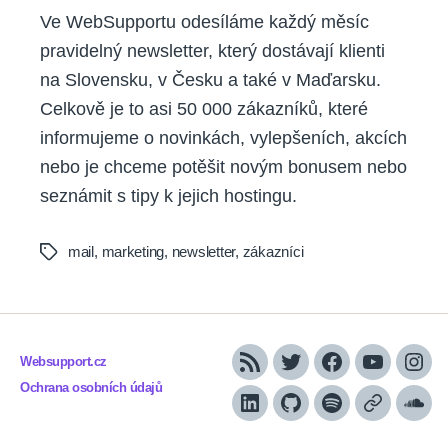
Ve WebSupportu odesíláme každý měsíc
pravidelný newsletter, který dostávají klienti
na Slovensku, v Česku a také v Maďarsku.
Celkově je to asi 50 000 zákazníků, které
informujeme o novinkách, vylepšeních, akcích
nebo je chceme potěšit novým bonusem nebo
seznámit s tipy k jejich hostingu.
mail
,
marketing
,
newsletter
,
zákazníci
Tags
Websupport.cz
RSS
Twitter
Facebook
YouTube
Inst
Ochrana osobních údajů
LinkedIn
Github
Spotify
Apple
Sou
podcasts