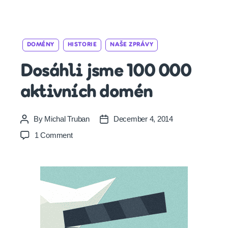
Categories
DOMÉNY
HISTORIE
NAŠE ZPRÁVY
Dosáhli jsme 100 000
aktivních domén
By
Michal Truban
December 4, 2014
Post
Post
author
date
on
1 Comment
Dosáhli
jsme
100
000
aktivních
domén