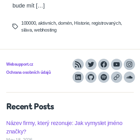
bude mít […]
100000
,
aktivních
,
domén
,
Historie
,
registrovaných
,
Tags
sláva
,
webhosting
Websupport.cz
RSS
Twitter
Facebook
YouTube
Inst
Ochrana osobních údajů
LinkedIn
Github
Spotify
Apple
Sou
podcasts
Recent Posts
Název firmy, který rezonuje: Jak vymyslet jméno
značky?
May 18, 2026