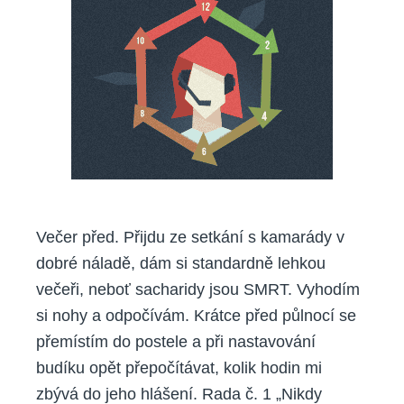
Večer před. Přijdu ze setkání s kamarády v
dobré náladě, dám si standardně lehkou
večeři, neboť sacharidy jsou SMRT. Vyhodím
si nohy a odpočívám. Krátce před půlnocí se
přemístím do postele a při nastavování
budíku opět přepočítávat, kolik hodin mi
zbývá do jeho hlášení. Rada č. 1 „Nikdy