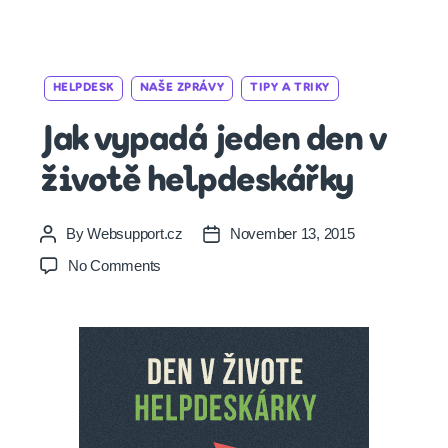
Categories
HELPDESK
NAŠE ZPRÁVY
TIPY A TRIKY
Jak vypadá jeden den v
životě helpdeskářky
By
Websupport.cz
November 13, 2015
Post
Post
author
date
on
No Comments
Jak
vypadá
jeden
den
v
životě
helpdeskářky