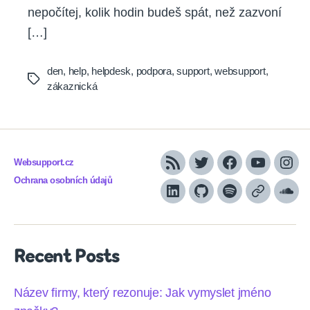
nepočítej, kolik hodin budeš spát, než zazvoní
[…]
den
,
help
,
helpdesk
,
podpora
,
support
,
websupport
,
Tags
zákaznická
Websupport.cz
RSS
Twitter
Facebook
YouTube
Inst
Ochrana osobních údajů
LinkedIn
Github
Spotify
Apple
Sou
podcasts
Recent Posts
Název firmy, který rezonuje: Jak vymyslet jméno