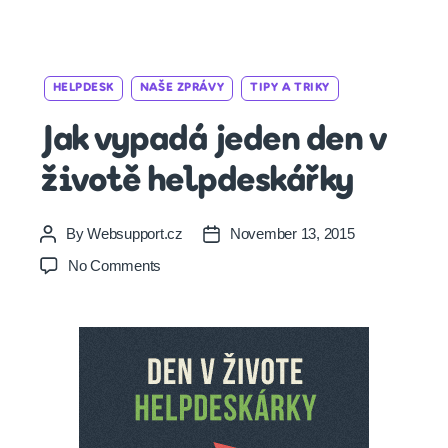
Categories
HELPDESK
NAŠE ZPRÁVY
TIPY A TRIKY
Jak vypadá jeden den v
životě helpdeskářky
By
Websupport.cz
November 13, 2015
Post
Post
author
date
on
No Comments
Jak
vypadá
jeden
den
v
životě
helpdeskářky