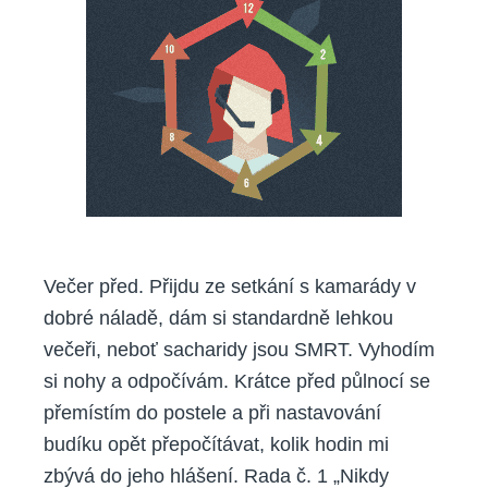
Večer před. Přijdu ze setkání s kamarády v
dobré náladě, dám si standardně lehkou
večeři, neboť sacharidy jsou SMRT. Vyhodím
si nohy a odpočívám. Krátce před půlnocí se
přemístím do postele a při nastavování
budíku opět přepočítávat, kolik hodin mi
zbývá do jeho hlášení. Rada č. 1 „Nikdy