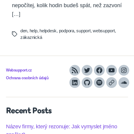
nepočítej, kolik hodin budeš spát, než zazvoní
[…]
den
,
help
,
helpdesk
,
podpora
,
support
,
websupport
,
Tags
zákaznická
Websupport.cz
RSS
Twitter
Facebook
YouTube
Inst
Ochrana osobních údajů
LinkedIn
Github
Spotify
Apple
Sou
podcasts
Recent Posts
Název firmy, který rezonuje: Jak vymyslet jméno