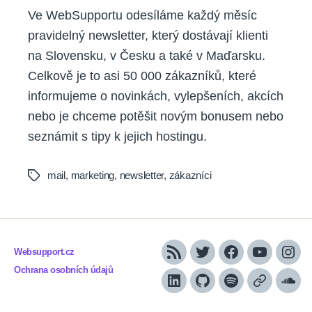
Ve WebSupportu odesíláme každý měsíc
pravidelný newsletter, který dostávají klienti
na Slovensku, v Česku a také v Maďarsku.
Celkově je to asi 50 000 zákazníků, které
informujeme o novinkách, vylepšeních, akcích
nebo je chceme potěšit novým bonusem nebo
seznámit s tipy k jejich hostingu.
mail
,
marketing
,
newsletter
,
zákazníci
Tags
Websupport.cz
RSS
Twitter
Facebook
YouTube
Inst
Ochrana osobních údajů
LinkedIn
Github
Spotify
Apple
Sou
podcasts