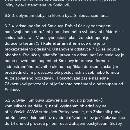
lhůty, byla-li stanovena ve Smlouvě,
6.2.3. uplynutím doby, na kterou byla Smlouva sjednána,
6.2.4. odstoupením od Smlouvy. Právní účinky odstoupení
nastávají dnem doručení jeho písemného vyhotovení některé ze
smluvních stran. V pochybnostech platí, že odstoupení je
doručeno
třetím
(3.)
kalendářním dnem
ode dne jeho
prokazatelného odeslání. Ustanovení odstavce 7.15 se použije
obdobně. Pro účely uplatnění práva na odstoupení od smlouvy je
nutno o svém odstoupení od Smlouvy informovat formou
jednostranného právního úkonu, například dopisem zaslaným
prostřednictvím provozovatele poštovních služeb nebo formou
Autorizovaného požadavku. Poskytovatel zašle následně
Zákazníkovi potvrzení o přijetí tohoto oznámení o odstoupení od
Smlouvy.
6.2.5. Byla-li Smlouva uzavřena při použití prostředků
komunikace na dálku tj. např. vyplněním objednávky na
příslušných WWW stránkách Poskytovatele, má Zákazník právo
od Smlouvy odstoupit bez uvedení důvodu a bez jakékoliv sankce
do 14 dnů od převzetí plnění resp. Zahájení poskytování Služby.