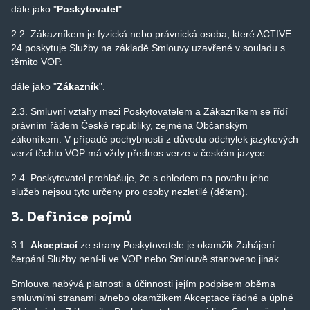
dále jako "
Poskytovatel
".
2.2. Zákazníkem je fyzická nebo právnická osoba, které ACTIVE
24 poskytuje Služby na základě Smlouvy uzavřené v souladu s
těmito VOP.
dále jako "
Zákazník
".
2.3. Smluvní vztahy mezi Poskytovatelem a Zákazníkem se řídí
právním řádem České republiky, zejména Občanským
zákoníkem. V případě pochybností z důvodu odchylek jazykových
verzí těchto VOP má vždy přednos verze v českém jazyce.
2.4. Poskytovatel prohlašuje, že s ohledem na povahu jeho
služeb nejsou tyto určeny pro osoby nezletilé (dětem).
3. Definice pojmů
3.1.
Akceptací
ze strany Poskytovatele
je okamžik Zahájení
čerpání Služby není-li ve VOP nebo Smlouvě stanoveno jinak.
Smlouva nabývá platnosti a účinnosti jejím podpisem oběma
smluvními stranami a/nebo okamžikem Akceptace řádné a úplné