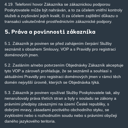
4.19. Telefonní hovor Zákazníka se zákaznickou podporou
Poskytovatele může být nahráván, a to za účelem vnitřní kontroly
služeb a zvyšování jejich kvalit, či za účelem zajištění důkazu o
transakci uskutečněné prostřednictvím zákaznické podpory.
5. Práva a povinnosti zákazníka
5.1. Zákazník je povinen se před zahájením čerpání Služby
seznámit s obsahem Smlouvy, VOP a s Pravidly pro registraci
doménových jmen.
5.2. Zasláním a/nebo potvrzením Objednávky Zákazník akceptuje
tyto VOP a zároveň prohlašuje, že se seznámil a souhlasí s
aktuálními Pravidly pro registraci doménových jmen v rámci těch
domén nejvyšší úrovně, kterých se Objednávka týká.
5.3. Zákazník je povinen využívat Služby Poskytovatele tak, aby
nenarušovaly práva třetích stran a byly v souladu se zákony a
právními předpisy závaznými na území České republiky, s
dobrými mravy, zásadami poctivého obchodního styku, se
zvyklostmi nebo s rozhodnutím soudu nebo s právními obyčeji
daného jazykového teritoria.