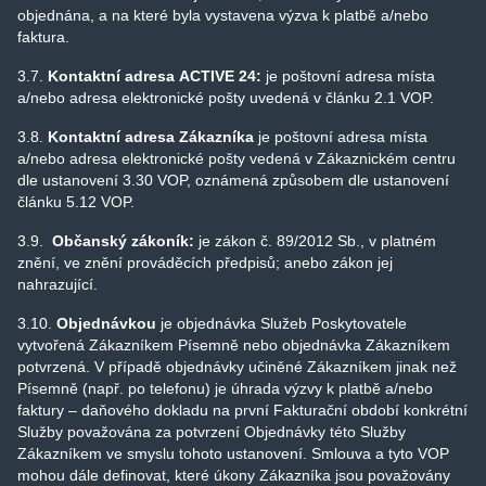
objednána, a na které byla vystavena výzva k platbě a/nebo
faktura.
3.7.
Kontaktní adresa ACTIVE 24
:
je poštovní adresa místa
a/nebo adresa elektronické pošty uvedená v článku 2.1 VOP.
3.8.
Kontaktní adresa Zákazníka
je poštovní adresa místa
a/nebo adresa elektronické pošty vedená v Zákaznickém centru
dle ustanovení 3.30 VOP, oznámená způsobem dle ustanovení
článku 5.12 VOP.
3.9.
Občanský zákoník
:
je zákon č. 89/2012 Sb., v platném
znění, ve znění prováděcích předpisů; anebo zákon jej
nahrazující.
3.10.
Objednávkou
je objednávka Služeb Poskytovatele
vytvořená Zákazníkem Písemně nebo objednávka Zákazníkem
potvrzená. V případě objednávky učiněné Zákazníkem jinak než
Písemně (např. po telefonu) je úhrada výzvy k platbě a/nebo
faktury – daňového dokladu na první Fakturační období konkrétní
Služby považována za potvrzení Objednávky této Služby
Zákazníkem ve smyslu tohoto ustanovení. Smlouva a tyto VOP
mohou dále definovat, které úkony Zákazníka jsou považovány