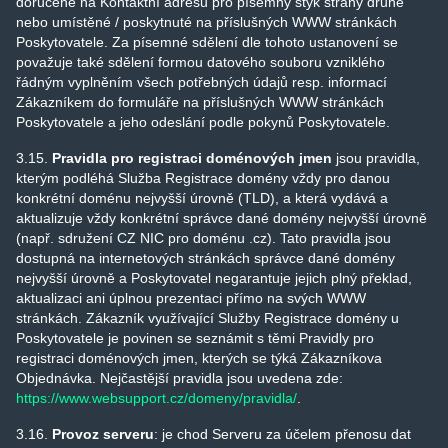
doručené na Kontaktní adresu pro písemný styk strany druhé
nebo umístěné / poskytnuté na příslušných WWW stránkách
Poskytovatele. Za písemné sdělení dle tohoto ustanovení se
považuje také sdělení formou datového souboru vzniklého
řádným vyplněním všech potřebných údajů resp. informací
Zákazníkem do formuláře na příslušných WWW stránkách
Poskytovatele a jeho odeslání podle pokynů Poskytovatele.
3.15.
Pravidla pro registraci doménových jmen
jsou pravidla,
kterým podléhá Služba Registrace domény vždy pro danou
konkrétní doménu nejvyšší úrovně (TLD), a která vydává a
aktualizuje vždy konkrétní správce dané domény nejvyšší úrovně
(např. sdružení CZ NIC pro doménu .cz). Tato pravidla jsou
dostupná na internetových stránkách správce dané domény
nejvyšší úrovně a Poskytovatel negarantuje jejich plný překlad,
aktualizaci ani úplnou prezentaci přímo na svých WWW
stránkách. Zákazník využívající Služby Registrace domény u
Poskytovatele je povinen se seznámit s těmi Pravidly pro
registraci doménových jmen, kterých se týká Zákazníkova
Objednávka. Nejčastější pravidla jsou uvedena zde:
https://www.websupport.cz/domeny/pravidla/
.
3.16.
Provoz serveru
: je chod Serveru za účelem přenosu dat