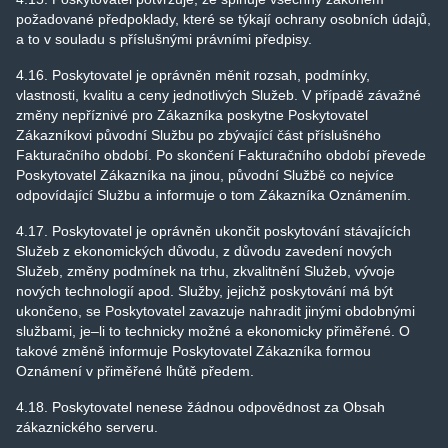
požadované předpoklady, které se týkají ochrany osobních údajů,
a to v souladu s příslušnými právními předpisy.
4.16. Poskytovatel je oprávněn měnit rozsah, podmínky,
vlastnosti, kvalitu a ceny jednotlivých Služeb. V případě závažné
změny nepříznivé pro Zákazníka poskytne Poskytovatel
Zákazníkovi původní Službu po zbývající část příslušného
Fakturačního období. Po skončení Fakturačního období převede
Poskytovatel Zákazníka na jinou, původní Službě co nejvíce
odpovídající Službu a informuje o tom Zákazníka Oznámením.
4.17. Poskytovatel je oprávněn ukončit poskytování stávajících
Služeb z ekonomických důvodu, z důvodu zavedení nových
Služeb, změny podmínek na trhu, zkvalitnění Služeb, vývoje
nových technologií apod. Služby, jejichž poskytování má být
ukončeno, se Poskytovatel zavazuje nahradit jinými obdobnými
službami, je–li to technicky možné a ekonomicky přiměřené. O
takové změně informuje Poskytovatel Zákazníka formou
Oznámení v přiměřené lhůtě předem.
4.18. Poskytovatel nenese žádnou odpovědnost za Obsah
zákaznického serveru.