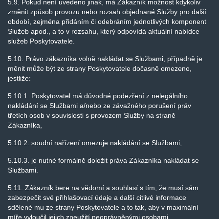
5.9. Pokud není uvedeno jinak, má Zákazník možnost kdykoliv
změnit způsob provozu nebo rozsah objednané Služby pro další
období, zejména přidáním či odebráním jednotlivých komponent
Služeb apod., a to v rozsahu, který odpovídá aktuální nabídce
služeb Poskytovatele.
5.10. Právo zákazníka volně nakládat se Službami, případně je
měnit může být ze strany Poskytovatele dočasně omezeno,
jestliže:
5.10.1. Poskytovatel má důvodné podezření z nelegálního
nakládání se Službami a/nebo ze závažného porušení práv
třetích osob v souvislosti s provozem Služby na straně
Zákazníka,
5.10.2. soudní nařízení omezuje nakládání se Službami,
5.10.3. je nutné formálně doložit práva Zákazníka nakládat se
Službami.
5.11. Zákazník bere na vědomí a souhlasí s tím, že musí sám
zabezpečit své přihlašovací údaje a další citlivé informace
sdělené mu ze strany Poskytovatele a to tak, aby v maximální
míře vyloučil jejich zneužití neoprávněnými osobami.