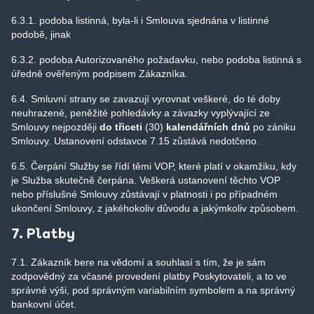
6.3.1. podoba listinná, byla-li i Smlouva sjednána v listinné
podobě, jinak
6.3.2. podoba Autorizovaného požadavku, nebo podoba listinná s
úředně ověřeným podpisem Zákazníka.
6.4. Smluvní strany se zavazují vyrovnat veškeré, do té doby
neuhrazené, peněžité pohledávky a závazky vyplývající ze
Smlouvy nejpozději
do třiceti
(30)
kalendářních dnů
po zániku
Smlouvy. Ustanovení odstavce 7.15 zůstává nedotčeno.
6.5. Čerpání Služby se řídí těmi VOP, které platí v okamžiku, kdy
je Služba skutečně čerpána. Veškerá ustanovení těchto VOP
nebo příslušné Smlouvy zůstávají v platnosti i po případném
ukončení Smlouvy, z jakéhokoliv důvodu a jakýmkoliv způsobem.
7. Platby
7.1. Zákazník bere na vědomí a souhlasí s tím, že je sám
zodpovědný za včasné provedení platby Poskytovateli, a to ve
správné výši, pod správným variabilním symbolem a na správný
bankovní účet.