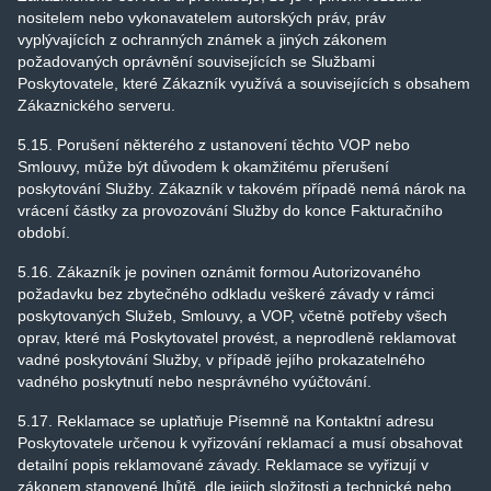
nositelem nebo vykonavatelem autorských práv, práv
vyplývajících z ochranných známek a jiných zákonem
požadovaných oprávnění souvisejících se Službami
Poskytovatele, které Zákazník využívá a souvisejících s obsahem
Zákaznického serveru.
5.15. Porušení některého z ustanovení těchto VOP nebo
Smlouvy, může být důvodem k okamžitému přerušení
poskytování Služby. Zákazník v takovém případě nemá nárok na
vrácení částky za provozování Služby do konce Fakturačního
období.
5.16. Zákazník je povinen oznámit formou Autorizovaného
požadavku bez zbytečného odkladu veškeré závady v rámci
poskytovaných Služeb, Smlouvy, a VOP, včetně potřeby všech
oprav, které má Poskytovatel provést, a neprodleně reklamovat
vadné poskytování Služby, v případě jejího prokazatelného
vadného poskytnutí nebo nesprávného vyúčtování.
5.17. Reklamace se uplatňuje Písemně na Kontaktní adresu
Poskytovatele určenou k vyřizování reklamací a musí obsahovat
detailní popis reklamované závady. Reklamace se vyřizují v
zákonem stanovené lhůtě, dle jejich složitosti a technické nebo