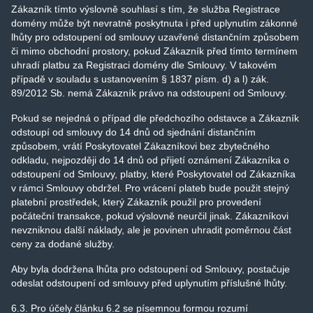
Zákazník tímto výslovně souhlasí s tím, že služba Registrace
domény může být nevratně poskytnuta i před uplynutím zákonné
lhůty pro odstoupení od smlouvy uzavřené distančním způsobem
či mimo obchodní prostory, pokud Zákazník před tímto termínem
uhradí platbu za Registraci domény dle Smlouvy. V takovém
případě v souladu s ustanovením § 1837 písm. d) a l) zák.
89/2012 Sb. nemá Zákazník právo na odstoupení od Smlouvy.
Pokud se nejedná o případ dle předchozího odstavce a Zákazník
odstoupí od smlouvy do 14 dnů od sjednání distančním
způsobem, vrátí Poskytovatel Zákazníkovi bez zbytečného
odkladu, nejpozději do 14 dnů od přijetí oznámení Zákazníka o
odstoupení od Smlouvy, platby, které Poskytovatel od Zákazníka
v rámci Smlouvy obdržel. Pro vrácení plateb bude použit stejný
platební prostředek, který Zákazník použil pro provedení
počáteční transakce, pokud výslovně neurčil jinak. Zákazníkovi
nevzniknou další náklady, ale je povinen uhradit poměrnou část
ceny za dodané služby.
Aby byla dodržena lhůta pro odstoupení od Smlouvy, postačuje
odeslat odstoupení od smlouvy před uplynutím příslušné lhůty.
6.3. Pro účely článku 6.2 se písemnou formou rozumí