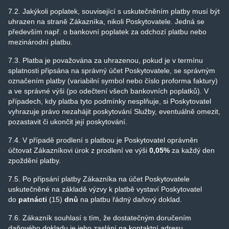
7.2. Jakýkoli poplatek, související s uskutečněním platby musí být
uhrazen na straně Zákazníka, nikoli Poskytovatele. Jedná se
především např. o bankovní poplatek za odchozí platbu nebo
mezinárodní platbu.
7.3. Platba je považována za uhrazenou, pokud je v termínu
splatnosti připsána na správný účet Poskytovatele, se správným
označením platby (variabilní symbol nebo číslo proforma faktury)
a ve správné výši (po odečtení všech bankovních poplatků). V
případech, kdy platba tyto podmínky nesplňuje, si Poskytovatel
vyhrazuje právo nezahájit poskytování Služby, eventuálně omezit,
pozastavit či ukončit její poskytování.
7.4. V případě prodlení s platbou je Poskytovatel oprávněn
účtovat Zákazníkovi úrok z prodlení ve výši
0,05%
za každý den
zpoždění platby.
7.5. Po připsání platby Zákazníka na účet Poskytovatele
uskutečněné na základě výzvy k platbě vystaví Poskytovatel
do
patnácti
(15)
dnů
na platbu řádný daňový doklad.
7.6. Zákazník souhlasí s tím, že dostatečným doručením
daňového dokladu je jeho zaslání na kontaktní adresu