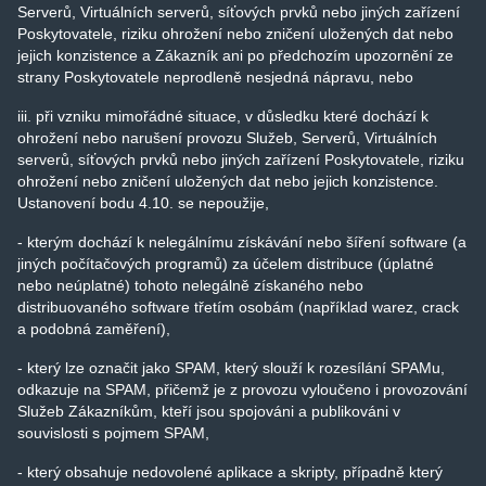
Serverů, Virtuálních serverů, síťových prvků nebo jiných zařízení
Poskytovatele, riziku ohrožení nebo zničení uložených dat nebo
jejich konzistence a Zákazník ani po předchozím upozornění ze
strany Poskytovatele neprodleně nesjedná nápravu, nebo
iii. při vzniku mimořádné situace, v důsledku které dochází k
ohrožení nebo narušení provozu Služeb, Serverů, Virtuálních
serverů, síťových prvků nebo jiných zařízení Poskytovatele, riziku
ohrožení nebo zničení uložených dat nebo jejich konzistence.
Ustanovení bodu 4.10. se nepoužije,
- kterým dochází k nelegálnímu získávání nebo šíření software (a
jiných počítačových programů) za účelem distribuce (úplatné
nebo neúplatné) tohoto nelegálně získaného nebo
distribuovaného software třetím osobám (například warez, crack
a podobná zaměření),
- který lze označit jako SPAM, který slouží k rozesílání SPAMu,
odkazuje na SPAM, přičemž je z provozu vyloučeno i provozování
Služeb Zákazníkům, kteří jsou spojováni a publikováni v
souvislosti s pojmem SPAM,
- který obsahuje nedovolené aplikace a skripty, případně který