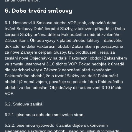
ze Smlouvy a VOP.
6. Doba trvání smlouvy
6.1. Nestanoví-li Smlouva a/nebo VOP jinak, odpovídá doba
trvání Smlouvy Době čerpání Služby, v takovém případě je Doba
čerpání Služby určena délkou Fakturačního období zvoleného
Zákazníkem. Úhrada výzvy k platbě a/nebo faktury – daňového
dokladu na další Fakturační období Zákazníkem je považována
za nové Zahájení čerpání Služby, tzv. prodloužení, resp. za
zaslání nové Objednávky na další Fakturační období Zákazníkem
ve smyslu ustanovení 3.10 těchto VOP. Pokud nedojde k úhradě
dle předchozí věty a Zákazník neoznámí před skončením
Fakturačního období, že o trvání Služby pro další Fakturační
období již nemá zájem, považuje se poslední den Fakturačního
období za den odeslání Objednávky dle ustanovení 3.10 těchto
VOP.
6.2. Smlouva zaniká:
6.2.1. písemnou dohodou smluvních stran,
6.2.2. písemnou výpovědí. K zániku dojde s ukončením
sjednaného Fakturačního období, nebo po uplynutí výpovědní