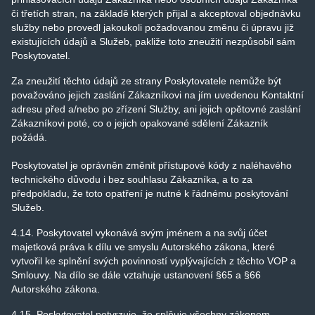
či třetích stran, na základě kterých přijal a akceptoval objednávku
služby nebo provedl jakoukoli požadovanou změnu či úpravu již
existujících údajů a Služeb, pakliže toto zneužití nezpůsobil sám
Poskytovatel.
Za zneužití těchto údajů ze strany Poskytovatele nemůže být
považováno jejich zaslání Zákazníkovi na jím uvedenou Kontaktní
adresu před a/nebo po zřízení Služby, ani jejich opětovné zaslání
Zákazníkovi poté, co o jejich opakované sdělení Zákazník
požádá.
Poskytovatel je oprávněn změnit přístupové kódy z naléhavého
technického důvodu i bez souhlasu Zákazníka, a to za
předpokladu, že toto opatření je nutné k řádnému poskytování
Služeb.
4.14. Poskytovatel vykonává svým jménem a na svůj účet
majetková práva k dílu ve smyslu Autorského zákona, které
vytvořil ke splnění svých povinností vyplývajících z těchto VOP a
Smlouvy. Na dílo se dále vztahuje ustanovení §65 a §66
Autorského zákona.
4.15. Poskytovatel potvrzuje, že splňuje všechny zákonem