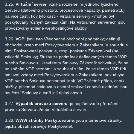
3.25.
Virtuální server
: vzniká rozdělením jednoho fyzického
Serveru (datového prostoru, procesorové kapacity, paměti atd.)
na více částí, kdy tyto části - Virtuální servery - mohou být
poskytovány různým zákazníkům. Na Virtuálních serverech jsou
provozovány sdílené webhostingové služby.
3.26.
VOP:
jsou tyto Všeobecné obchodní podmínky; definují
obchodní vztah mezi Poskytovatelem a Zákazníkem. V souladu s
nimi Poskytovatel poskytuje, resp. poskytne Zákazníkovi (na
základě Smlouvy) Služby za podmínek definovaných těmito VOP
a/nebo Smlouvou. Uzavřením Smlouvy Zákazník schvaluje, že se
se zněním VOP seznámil a souhlasí s tím, že se těmito VOP řídí
smluvní vztahy mezi Poskytovatelem a Zákazníkem, pokud tyto
VOP a/nebo Smlouva nestanoví jinak. VOP včetně příloh, ceník
služby, písemná smlouva a ostatní smluvní cenová ujednání jsou
součástí Smlouvy a tvoří její úplný obsah.
3.27.
Výpadek provozu serveru
: je neplánované přerušení
provozu Serveru a/nebo Virtuálního serveru.
3.28.
WWW stránky Poskytovatele
: jsou internetové stránky,
jejichž obsah spravuje Poskytovatel.