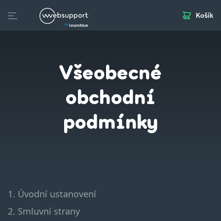
Košík
Skip
to
Domény
Webhosting
Webstránka
Business Mail
S
content
Všeobecné
obchodní
podmínky
1. Úvodní ustanovení
2. Smluvní strany