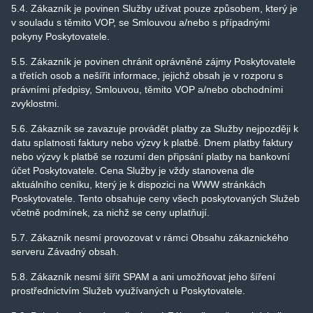
5.4. Zákazník je povinen Služby užívat pouze způsobem, který je
v souladu s těmito VOP, se Smlouvou a/nebo s případnými
pokyny Poskytovatele.
5.5. Zákazník je povinen chránit oprávněné zájmy Poskytovatele
a třetích osob a nešířit informace, jejichž obsah je v rozporu s
právními předpisy, Smlouvou, těmito VOP a/nebo obchodními
zvyklostmi.
5.6. Zákazník se zavazuje provádět platby za Služby nejpozději k
datu splatnosti faktury nebo výzvy k platbě. Dnem platby faktury
nebo výzvy k platbě se rozumí den připsání platby na bankovní
účet Poskytovatele. Cena Služby je vždy stanovena dle
aktuálního ceníku, který je k dispozici na WWW stránkách
Poskytovatele. Tento obsahuje ceny všech poskytovaných Služeb
včetně podmínek, za nichž se ceny uplatňují.
5.7. Zákazník nesmí provozovat v rámci Obsahu zákaznického
serveru Závadný obsah.
5.8. Zákazník nesmí šířit SPAM a ani umožňovat jeho šíření
prostřednictvím Služeb využívaných u Poskytovatele.