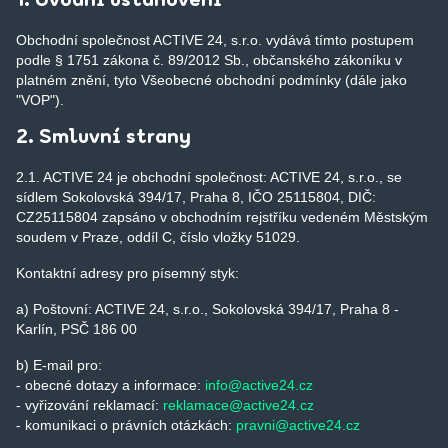
1. Úvodní ustanovení
Obchodní společnost ACTIVE 24, s.r.o. vydává tímto postupem
podle § 1751 zákona č. 89/2012 Sb., občanského zákoníku v
platném znění, tyto Všeobecné obchodní podmínky (dále jako
"VOP").
2. Smluvní strany
2.1. ACTIVE 24 je obchodní společnost: ACTIVE 24, s.r.o., se
sídlem Sokolovská 394/17, Praha 8, IČO 25115804, DIČ:
CZ25115804 zapsáno v obchodním rejstříku vedeném Městským
soudem v Praze, oddíl C, číslo vložky 51029.
Kontaktní adresy pro písemný styk:
a) Poštovní: ACTIVE 24, s.r.o., Sokolovská 394/17, Praha 8 -
Karlín, PSČ 186 00
b) E-mail pro:
- obecné dotazy a informace:
info@active24.cz
- vyřizování reklamací:
reklamace@active24.cz
- komunikaci o právních otázkách:
pravni@active24.cz