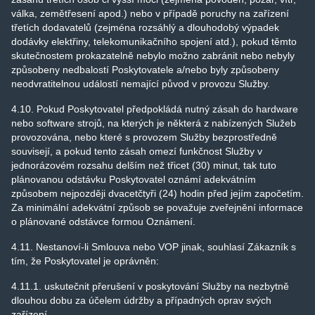
válka, zemětřesení apod.) nebo v případě poruchy na zařízení
třetích dodavatelů (zejména rozsáhlý a dlouhodobý výpadek
dodávky elektřiny, telekomunikačního spojení atd.), pokud těmto
skutečnostem prokazatelně nebylo možno zabránit nebo nebyly
způsobeny nedbalostí Poskytovatele a/nebo byly způsobeny
neodvratitelnou událostí nemající původ v provozu Služby.
4.10. Pokud Poskytovatel předpokládá nutný zásah do hardware
nebo software strojů, na kterých je některá z nabízených Služeb
provozována, nebo které s provozem Služby bezprostředně
souvisejí, a pokud tento zásah omezí funkčnost Služby v
jednorázovém rozsahu delším než třicet (30) minut, tak tuto
plánovanou odstávku Poskytovatel oznámí adekvátním
způsobem nejpozději dvacetčtyři (24) hodin před jejím započetím.
Za minimální adekvátní způsob se považuje zveřejnění informace
o plánované odstávce formou Oznámení.
4.11. Nestanoví-li Smlouva nebo VOP jinak, souhlasí Zákazník s
tím, že Poskytovatel je oprávněn:
4.11.1. uskutečnit přerušení v poskytování Služby na nezbytně
dlouhou dobu za účelem údržby a případných oprav svých
zařízení,