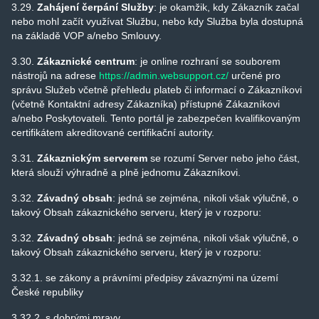
3.29.
Zahájení čerpání Služby
: je okamžik, kdy Zákazník začal
nebo mohl začít využívat Službu, nebo kdy Služba byla dostupná
na základě VOP a/nebo Smlouvy.
3.30.
Zákaznické centrum
: je online rozhraní se souborem
nástrojů na adrese
https://admin.websupport.cz/
určené pro
správu Služeb včetně přehledu plateb či informací o Zákazníkovi
(včetně Kontaktní adresy Zákazníka) přístupné Zákazníkovi
a/nebo Poskytovateli. Tento portál je zabezpečen kvalifikovaným
certifikátem akreditované certifikační autority.
3.31.
Zákaznickým serverem
se rozumí Server nebo jeho část,
která slouží výhradně a plně jednomu Zákazníkovi.
3.32.
Závadný obsah
: jedná se zejména, nikoli však výlučně, o
takový Obsah zákaznického serveru, který je v rozporu:
3.32.
Závadný obsah
: jedná se zejména, nikoli však výlučně, o
takový Obsah zákaznického serveru, který je v rozporu:
3.32.1. se zákony a právními předpisy závaznými na území
České republiky
3.32.2. s dobrými mravy