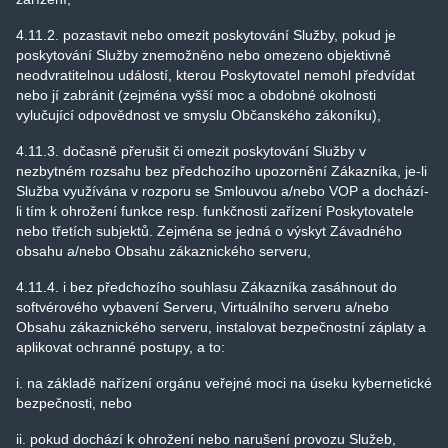
4.11.2. pozastavit nebo omezit poskytování Služby, pokud je
poskytování Služby znemožněno nebo omezeno objektivně
neodvratitelnou událostí, kterou Poskytovatel nemohl předvídat
nebo jí zabránit (zejména vyšší moc a obdobné okolnosti
vylučující odpovědnost ve smyslu Občanského zákoníku),
4.11.3. dočasně přerušit či omezit poskytování Služby v
nezbytném rozsahu bez předchozího upozornění Zákazníka, je-li
Služba využívána v rozporu se Smlouvou a/nebo VOP a dochází-
li tím k ohrožení funkce resp. funkčnosti zařízení Poskytovatele
nebo třetích subjektů. Zejména se jedná o výskyt Závadného
obsahu a/nebo Obsahu zákaznického serveru,
4.11.4. i bez předchozího souhlasu Zákazníka zasáhnout do
softvérového vybavení Serveru, Virtuálního serveru a/nebo
Obsahu zákaznického serveru, instalovat bezpečnostní záplaty a
aplikovat ochranné postupy, a to:
i. na základě nařízení orgánu veřejné moci na úseku kybernetické
bezpečnosti, nebo
ii. pokud dochází k ohrožení nebo narušení provozu Služeb,