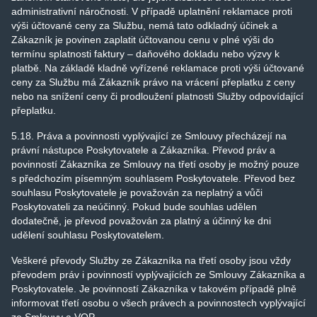
administrativní náročnosti. V případě uplatnění reklamace proti
výši účtované ceny za Službu, nemá tato odkladný účinek a
Zákazník je povinen zaplatit účtovanou cenu v plné výši do
termínu splatnosti faktury – daňového dokladu nebo výzvy k
platbě. Na základě kladně vyřízené reklamace proti výši účtované
ceny za Službu má Zákazník právo na vrácení přeplatku z ceny
nebo na snížení ceny či prodloužení platnosti Služby odpovídající
přeplatku.
5.18. Práva a povinnosti vyplývající ze Smlouvy přecházejí na
právní nástupce Poskytovatele a Zákazníka. Převod práv a
povinností Zákazníka ze Smlouvy na třetí osoby je možný pouze
s předchozím písemným souhlasem Poskytovatele. Převod bez
souhlasu Poskytovatele je považován za neplatný a vůči
Poskytovateli za neúčinný. Pokud bude souhlas udělen
dodatečně, je převod považován za platný a účinný ke dni
udělení souhlasu Poskytovatelem.
Veškeré převody Služby ze Zákazníka na třetí osoby jsou vždy
převodem práv i povinností vyplývajících ze Smlouvy Zákazníka a
Poskytovatele. Je povinností Zákazníka v takovém případě plně
informovat třetí osobu o všech právech a povinnostech vyplývající