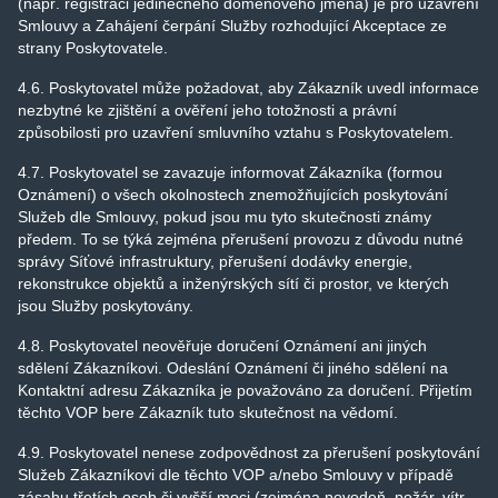
(např. registraci jedinečného doménového jména) je pro uzavření
Smlouvy a Zahájení čerpání Služby rozhodující Akceptace ze
strany Poskytovatele.
4.6. Poskytovatel může požadovat, aby Zákazník uvedl informace
nezbytné ke zjištění a ověření jeho totožnosti a právní
způsobilosti pro uzavření smluvního vztahu s Poskytovatelem.
4.7. Poskytovatel se zavazuje informovat Zákazníka (formou
Oznámení) o všech okolnostech znemožňujících poskytování
Služeb dle Smlouvy, pokud jsou mu tyto skutečnosti známy
předem. To se týká zejména přerušení provozu z důvodu nutné
správy Síťové infrastruktury, přerušení dodávky energie,
rekonstrukce objektů a inženýrských sítí či prostor, ve kterých
jsou Služby poskytovány.
4.8. Poskytovatel neověřuje doručení Oznámení ani jiných
sdělení Zákazníkovi. Odeslání Oznámení či jiného sdělení na
Kontaktní adresu Zákazníka je považováno za doručení. Přijetím
těchto VOP bere Zákazník tuto skutečnost na vědomí.
4.9. Poskytovatel nenese zodpovědnost za přerušení poskytování
Služeb Zákazníkovi dle těchto VOP a/nebo Smlouvy v případě
zásahu třetích osob či vyšší moci (zejména povodeň, požár, vítr,