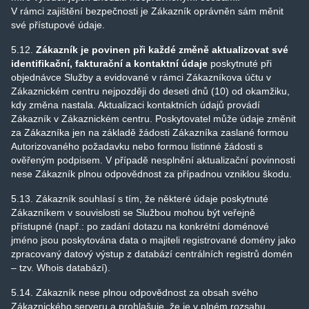
V rámci zajištění bezpečnosti je Zákazník oprávněn sám měnit
své přístupové údaje.
5.12.
Zákazník je povinen při každé změně aktualizovat své
identifikační, fakturační a kontaktní údaje
poskytnuté při
objednávce Služby a evidované v rámci Zákazníkova účtu v
Zákaznickém centru nejpozději do deseti dnů (10) od okamžiku,
kdy změna nastala. Aktualizaci kontaktních údajů provádí
Zákazník v Zákaznickém centru. Poskytovatel může údaje změnit
za Zákazníka jen na základě žádosti Zákazníka zaslané formou
Autorizovaného požadavku nebo formou listinné žádosti s
ověřeným podpisem. V případě nesplnění aktualizační povinnosti
nese Zákazník plnou odpovědnost za případnou vzniklou škodu.
5.13. Zákazník souhlasí s tím, že některé údaje poskytnuté
Zákazníkem v souvislosti se Službou mohou být veřejně
přístupné (např.: po zadání dotazu na konkrétní doménové
jméno jsou poskytována data o majiteli registrované domény jako
zpracovaný datový výstup z databází centrálních registrů domén
– tzv. Whois databází).
5.14. Zákazník nese plnou odpovědnost za obsah svého
Zákaznického serveru a prohlašuje, že je v plném rozsahu