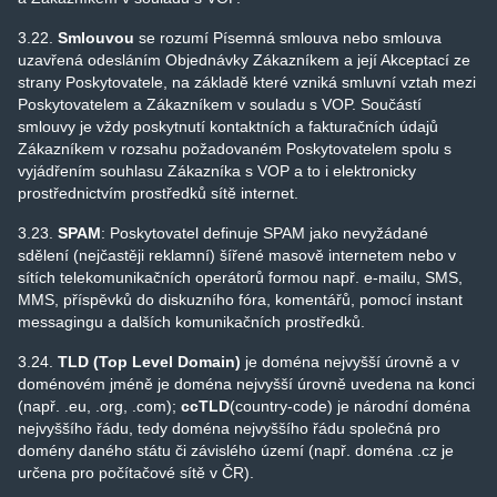
3.22.
Smlouvou
se rozumí Písemná smlouva nebo smlouva
uzavřená odesláním Objednávky Zákazníkem a její Akceptací ze
strany Poskytovatele, na základě které vzniká smluvní vztah mezi
Poskytovatelem a Zákazníkem v souladu s VOP. Součástí
smlouvy je vždy poskytnutí kontaktních a fakturačních údajů
Zákazníkem v rozsahu požadovaném Poskytovatelem spolu s
vyjádřením souhlasu Zákazníka s VOP a to i elektronicky
prostřednictvím prostředků sítě internet.
3.23.
SPAM
: Poskytovatel definuje SPAM jako nevyžádané
sdělení (nejčastěji reklamní) šířené masově internetem nebo v
sítích telekomunikačních operátorů formou např. e-mailu, SMS,
MMS, příspěvků do diskuzního fóra, komentářů, pomocí instant
messagingu a dalších komunikačních prostředků.
3.24.
TLD (Top Level Domain)
je doména nejvyšší úrovně a v
doménovém jméně je doména nejvyšší úrovně uvedena na konci
(např. .eu, .org, .com);
ccTLD
(country-code) je národní doména
nejvyššího řádu, tedy doména nejvyššího řádu společná pro
domény daného státu či závislého území (např. doména .cz je
určena pro počítačové sítě v ČR).