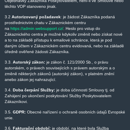
Objednávky Zákazníka Poskytovatelem, není-li ve Smlouvě nebo
těchto VOP stanoveno jinak.
3.2
Autorizovaný požadavek
: je žádost Zákazníka podaná
prostřednictvím chatu v Zákaznickém centru
na
https://admin.websupport.cz/
. Heslo pro vstup do
Zákaznického centra je možné kdykoliv změnit nebo získat nové
a to na základě přístupu k emailové schránce, která je pod
daným účtem v Zákaznickém centru evidovaná, nebo na základě
úředně ověřené žádosti Zákazníka.
3.3.
Autorský zákon
:
je zákon č. 121/2000 Sb., o právu
autorském, o právech souvisejících s právem autorským a o
změně některých zákonů (autorský zákon), v platném znění
anebo zákon jej nahrazující.
3.4.
Doba čerpání Služby
:
je doba účinnosti Smlouvy tj. od
Zahájení po ukončení poskytování Služby Poskytovatelem
Zákazníkovi.
3.5.
GDPR:
Obecné nařízení o ochraně osobních údajů Evropské
unie.
3.6.
Fakturační období
:
je období, na které byla Služba