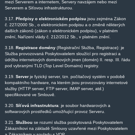
mezi Serverem a internetem, Servery navzájem nebo mezi
Serverem a Síťovou infrastrukturou.
3.17.
Předpisy o elektronickém podpisu
jsou zejména Zákon
č. 227/2000 Sb., o elektronickém podpisu a o změně některých
dalších zákonů (zákon o elektronickém podpisu), v platném
znění, Nařízení vlády č. 212/2012 Sb., v platném znění.
3.18.
Registrace domény
(Registrační Služba, Registrace): je
Služba provozovaná Poskytovatelem sloužící pro registraci a
údržbu internetových doménových jmen (domén) II. resp. III. řádu
pod vybranými TLD (Top Level Domains) registry.
3.19.
Server
je fyzický server, tzn. počítačový systém v podobě
kompaktního hardware, na kterém jsou provozovány internetové
služby (HTTP server, FTP server, IMAP server, atd.)
specifikované ve Smlouvě.
3.20.
Síťová infrastruktura
: je soubor hardwarových a
softwarových prostředků umožňující provoz Serveru.
3.21.
Službou
se rozumí služba poskytovaná Poskytovatelem
Zákazníkovi na základě Smlouvy uzavřené mezi Poskytovatelem
a Zákazníkem v souladu s VOP.