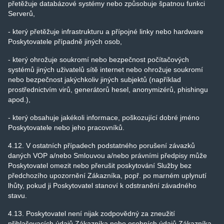
přetěžuje databázové systémy nebo způsobuje špatnou funkci
Serverů,
- který přetěžuje infrastrukturu a přípojné linky nebo hardware
Poskytovatele případně jiných osob,
- který ohrožuje soukromí nebo bezpečnost počítačových
systémů jiných uživatelů sítě internet nebo ohrožuje soukromí
nebo bezpečnost jakýchkoliv jiných subjektů (například
prostřednictvím virů, generátorů hesel, anonymizérů, phishingu
apod.),
- který obsahuje jakékoli informace, poškozující dobré jméno
Poskytovatele nebo jeho pracovníků.
4.12. V ostatních případech podstatného porušení závazků
daných VOP a/nebo Smlouvou a/nebo právními předpisy může
Poskytovatel omezit nebo přerušit poskytování Služby bez
předchozího upozornění Zákazníka, popř. po marném uplynutí
lhůty, pokud ji Poskytovatel stanoví k odstranění závadného
stavu.
4.13. Poskytovatel není nijak zodpovědný za zneužití
přihlašovacích údajů Zákazníka nebo osobních údajů Zákazníka