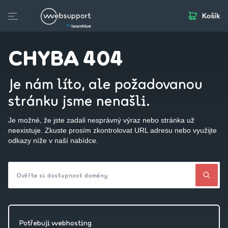
Košík
Skip
to
Domény
Webhosting
Webstránka
Business Mail
S
content
CHYBA 404
Je nám líto, ale požadovanou
stránku jsme nenašli.
Je možné, že jste zadali nesprávný výraz nebo stránka už
neexistuje. Zkuste prosím zkontrolovat URL adresu nebo využijte
odkazy níže v naší nabídce.
Ověřte si dostupnost domény
Potřebuji webhosting