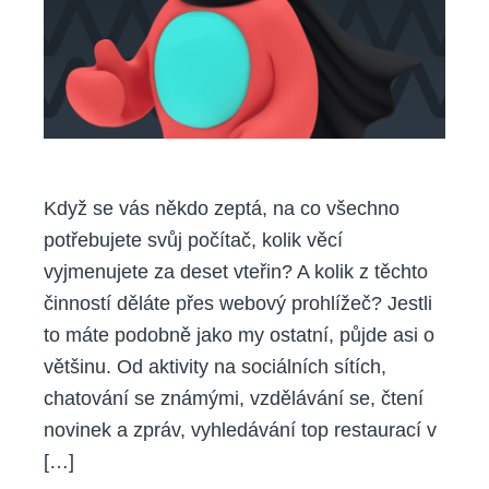
v
anonymním
režimu
Když se vás někdo zeptá, na co všechno
potřebujete svůj počítač, kolik věcí
vyjmenujete za deset vteřin? A kolik z těchto
činností děláte přes webový prohlížeč? Jestli
to máte podobně jako my ostatní, půjde asi o
většinu. Od aktivity na sociálních sítích,
chatování se známými, vzdělávání se, čtení
novinek a zpráv, vyhledávání top restaurací v
[…]