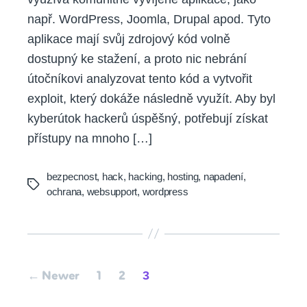
např. WordPress, Joomla, Drupal apod. Tyto
aplikace mají svůj zdrojový kód volně
dostupný ke stažení, a proto nic nebrání
útočníkovi analyzovat tento kód a vytvořit
exploit, který dokáže následně využít. Aby byl
kyberútok hackerů úspěšný, potřebují získat
přístupy na mnoho […]
bezpecnost
,
hack
,
hacking
,
hosting
,
napadení
,
Tags
ochrana
,
websupport
,
wordpress
Posts
3
←
Newer
1
2
pagination