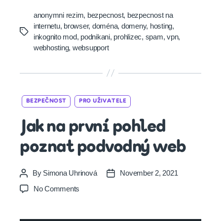
anonymni rezim
,
bezpecnost
,
bezpecnost na
internetu
,
browser
,
doména
,
domeny
,
hosting
,
Tags
inkognito mod
,
podnikani
,
prohlizec
,
spam
,
vpn
,
webhosting
,
websupport
Categories
BEZPEČNOST
PRO UŽIVATELE
Jak na první pohled
poznat podvodný web
By
Simona Uhrinová
November 2, 2021
Post
Post
author
date
on
No Comments
Jak
na
první