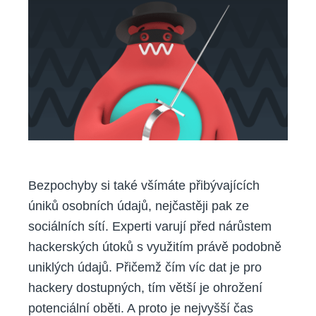
jak
se
bránit
proti
phishingu
Bezpochyby si také všímáte přibývajících
úniků osobních údajů, nejčastěji pak ze
sociálních sítí. Experti varují před nárůstem
hackerských útoků s využitím právě podobně
uniklých údajů. Přičemž čím víc dat je pro
hackery dostupných, tím větší je ohrožení
potenciální oběti. A proto je nejvyšší čas