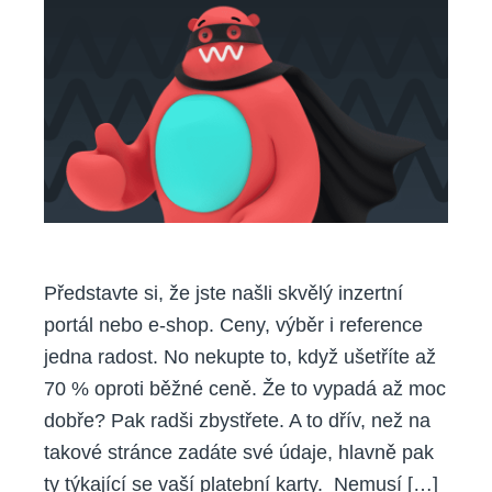
pohled
poznat
podvodný
web
Představte si, že jste našli skvělý inzertní
portál nebo e-shop. Ceny, výběr i reference
jedna radost. No nekupte to, když ušetříte až
70 % oproti běžné ceně. Že to vypadá až moc
dobře? Pak radši zbystřete. A to dřív, než na
takové stránce zadáte své údaje, hlavně pak
ty týkající se vaší platební karty. Nemusí […]