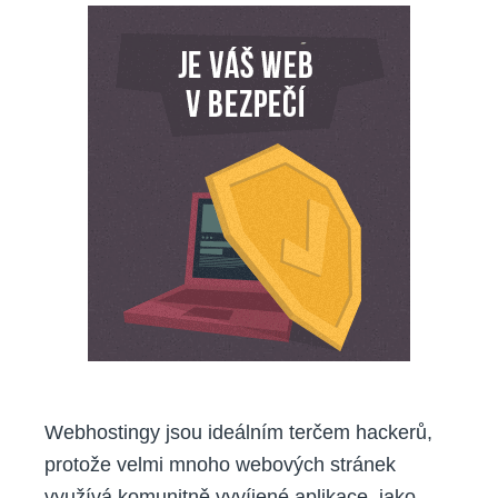
web
v
bezpečí?
Webhostingy jsou ideálním terčem hackerů,
protože velmi mnoho webových stránek
využívá komunitně vyvíjené aplikace, jako