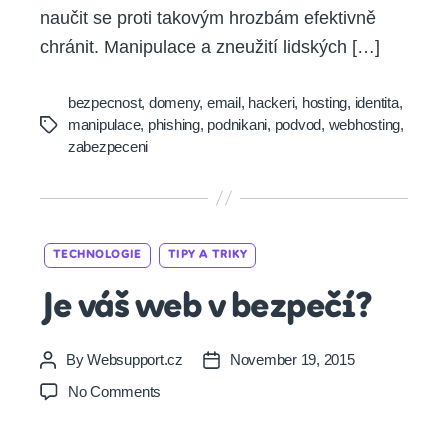
naučit se proti takovým hrozbám efektivně
chránit. Manipulace a zneužití lidských […]
bezpecnost
,
domeny
,
email
,
hackeri
,
hosting
,
identita
,
manipulace
,
phishing
,
podnikani
,
podvod
,
webhosting
,
Tags
zabezpeceni
Categories
TECHNOLOGIE
TIPY A TRIKY
Je váš web v bezpečí?
By
Websupport.cz
November 19, 2015
Post
Post
author
date
on
No Comments
Je
váš