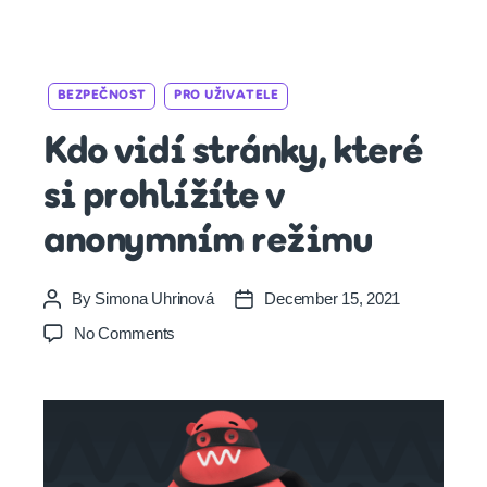
Categories
BEZPEČNOST
PRO UŽIVATELE
Kdo vidí stránky, které
si prohlížíte v
anonymním režimu
By
Simona Uhrinová
December 15, 2021
Post
Post
author
date
on
No Comments
Kdo
vidí
stránky,
které
si
prohlížíte