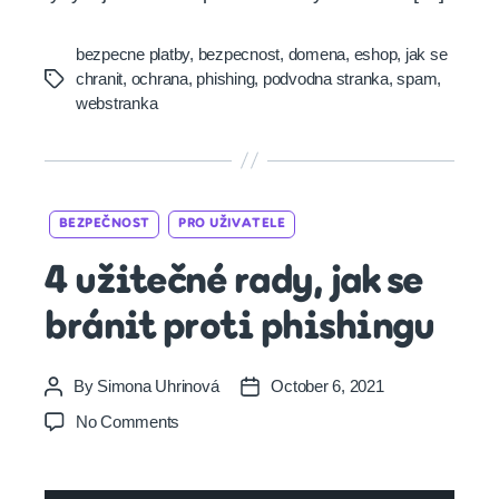
bezpecne platby
,
bezpecnost
,
domena
,
eshop
,
jak se
chranit
,
ochrana
,
phishing
,
podvodna stranka
,
spam
,
Tags
webstranka
Categories
BEZPEČNOST
PRO UŽIVATELE
4 užitečné rady, jak se
bránit proti phishingu
By
Simona Uhrinová
October 6, 2021
Post
Post
author
date
on
No Comments
4
užitečné
rady,