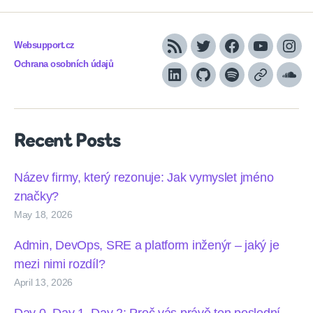
Websupport.cz
RSS
Twitter
Facebook
YouTube
Inst
Ochrana osobních údajů
LinkedIn
Github
Spotify
Apple
Sou
podcasts
Recent Posts
Název firmy, který rezonuje: Jak vymyslet jméno
značky?
May 18, 2026
Admin, DevOps, SRE a platform inženýr – jaký je
mezi nimi rozdíl?
April 13, 2026
Day 0, Day 1, Day 2: Proč vás právě ten poslední