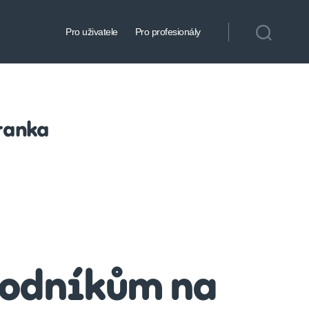
Pro uživatele
Pro profesionály
ranka
dvodníkům na