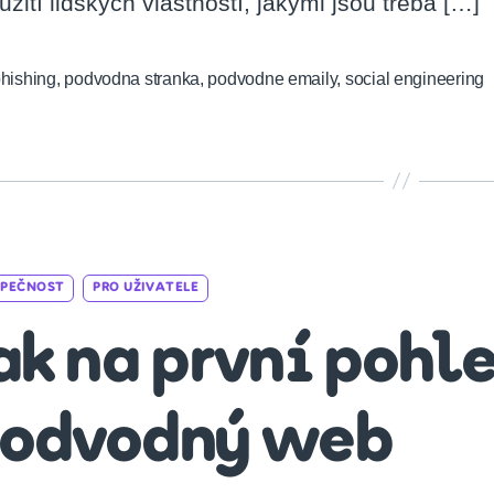
užití lidských vlastností, jakými jsou třeba […]
hishing
,
podvodna stranka
,
podvodne emaily
,
social engineering
Categories
ZPEČNOST
PRO UŽIVATELE
ak na první pohl
odvodný web