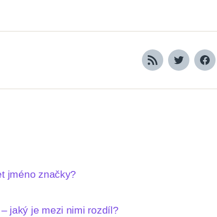
RSS
Twitter
Fa
let jméno značky?
 jaký je mezi nimi rozdíl?