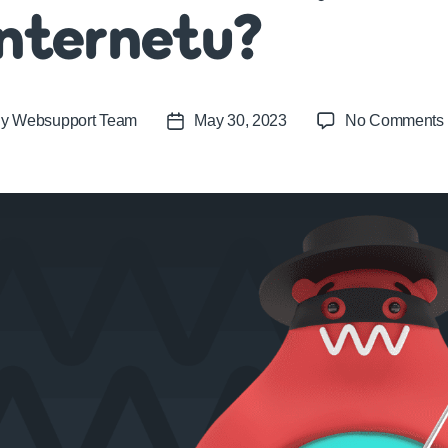
nternetu?
By
Websupport Team
May 30, 2023
No Comments
t
Post
or
date