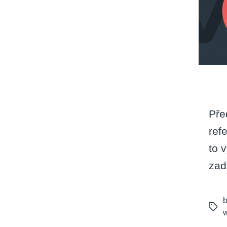
Pře
ref
to 
zad
b
Tags
w