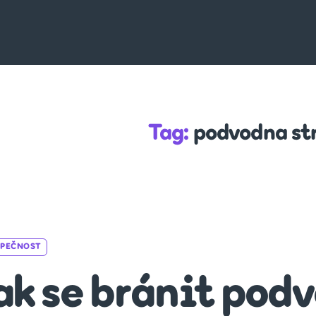
Tag:
podvodna st
Categories
ZPEČNOST
ak se bránit po