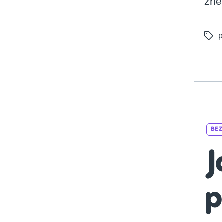
zne
p
Tags
BE
J
p