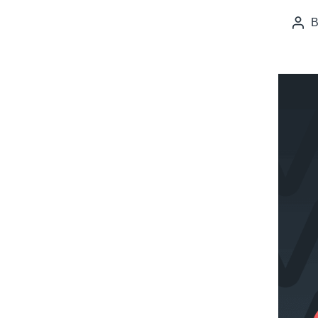
Pos
auth