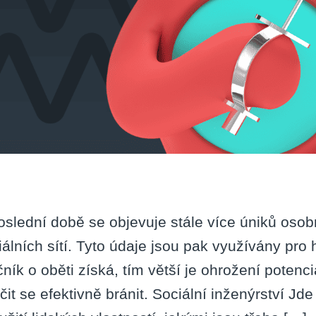
oslední době se objevuje stále více úniků oso
iálních sítí. Tyto údaje jsou pak využívány pro
čník o oběti získá, tím větší je ohrožení potenci
čit se efektivně bránit. Sociální inženýrství Jd