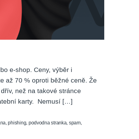
nebo e-shop. Ceny, výběr i
íte až 70 % oproti běžné ceně. Že
dřív, než na takové stránce
latební karty. Nemusí […]
ana
,
phishing
,
podvodna stranka
,
spam
,