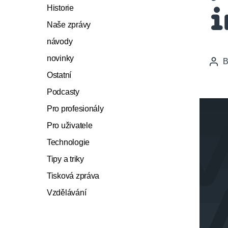
Historie
i
Naše zprávy
návody
novinky
Pos
auth
Ostatní
Podcasty
Pro profesionály
Pro uživatele
Technologie
Tipy a triky
Tisková zpráva
Vzdělávání