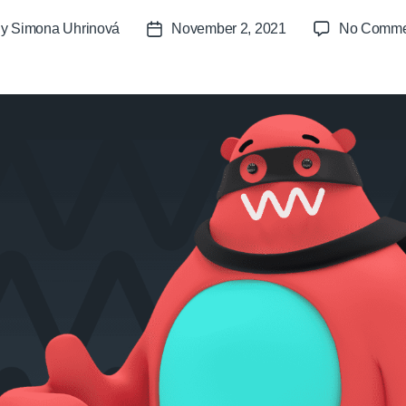
By
Simona Uhrinová
November 2, 2021
No Comme
t
Post
or
date