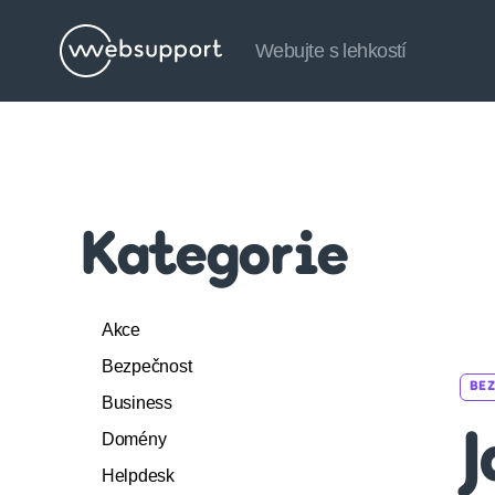
Webujte s lehkostí
Websupport.cz
Blog
Kategorie
Akce
Bezpečnost
BE
Business
Domény
J
Helpdesk