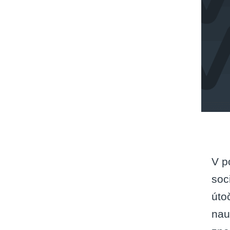
V p
soc
úto
nau