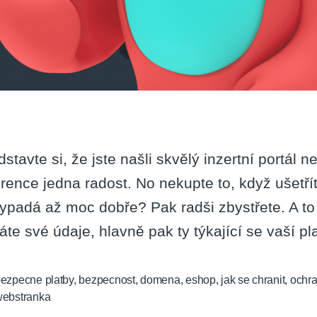
dstavte si, že jste našli skvělý inzertní portál 
erence jedna radost. No nekupte to, když ušetř
vypadá až moc dobře? Pak radši zbystřete. A to 
áte své údaje, hlavně pak ty týkající se vaší p
ezpecne platby
,
bezpecnost
,
domena
,
eshop
,
jak se chranit
,
ochr
ebstranka