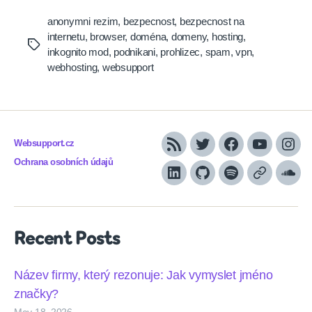
anonymni rezim
,
bezpecnost
,
bezpecnost na
internetu
,
browser
,
doména
,
domeny
,
hosting
,
Tags
inkognito mod
,
podnikani
,
prohlizec
,
spam
,
vpn
,
webhosting
,
websupport
Websupport.cz
RSS
Twitter
Facebook
YouTube
Inst
Ochrana osobních údajů
LinkedIn
Github
Spotify
Apple
Sou
podcasts
Recent Posts
Název firmy, který rezonuje: Jak vymyslet jméno
značky?
May 18, 2026