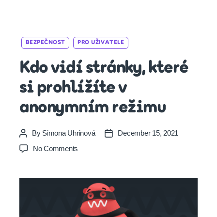
Categories
BEZPEČNOST
PRO UŽIVATELE
Kdo vidí stránky, které
si prohlížíte v
anonymním režimu
By
Simona Uhrinová
December 15, 2021
Post
Post
author
date
on
No Comments
Kdo
vidí
stránky,
které
si
prohlížíte