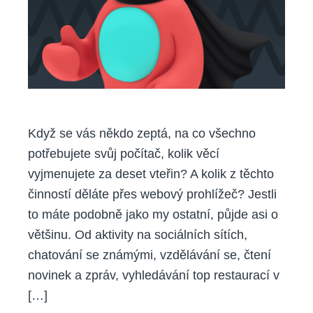
v
anonymním
režimu
Když se vás někdo zeptá, na co všechno
potřebujete svůj počítač, kolik věcí
vyjmenujete za deset vteřin? A kolik z těchto
činností děláte přes webový prohlížeč? Jestli
to máte podobně jako my ostatní, půjde asi o
většinu. Od aktivity na sociálních sítích,
chatování se známými, vzdělávání se, čtení
novinek a zpráv, vyhledávání top restaurací v
[…]