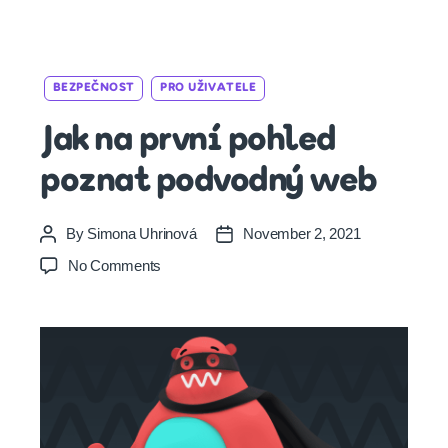
Categories
BEZPEČNOST
PRO UŽIVATELE
Jak na první pohled
poznat podvodný web
By
Simona Uhrinová
November 2, 2021
Post
Post
author
date
on
No Comments
Jak
na
první
pohled
poznat
podvodný
web