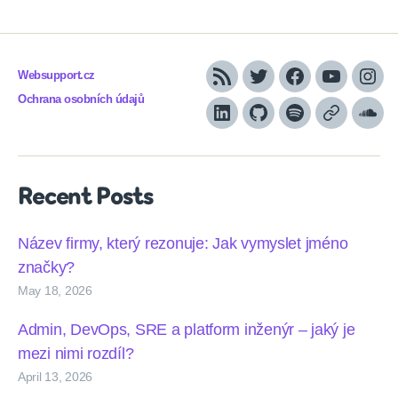
Websupport.cz
RSS
Twitter
Facebook
YouTube
Inst
Ochrana osobních údajů
LinkedIn
Github
Spotify
Apple
Sou
podcasts
Recent Posts
Název firmy, který rezonuje: Jak vymyslet jméno
značky?
May 18, 2026
Admin, DevOps, SRE a platform inženýr – jaký je
mezi nimi rozdíl?
April 13, 2026