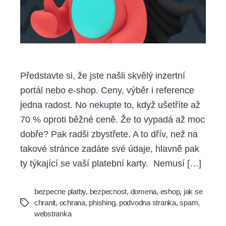
Představte si, že jste našli skvělý inzertní
portál nebo e-shop. Ceny, výběr i reference
jedna radost. No nekupte to, když ušetříte až
70 % oproti běžné ceně. Že to vypadá až moc
dobře? Pak radši zbystřete. A to dřív, než na
takové stránce zadáte své údaje, hlavně pak
ty týkající se vaší platební karty. Nemusí […]
bezpecne platby
,
bezpecnost
,
domena
,
eshop
,
jak se
chranit
,
ochrana
,
phishing
,
podvodna stranka
,
spam
,
Tags
webstranka