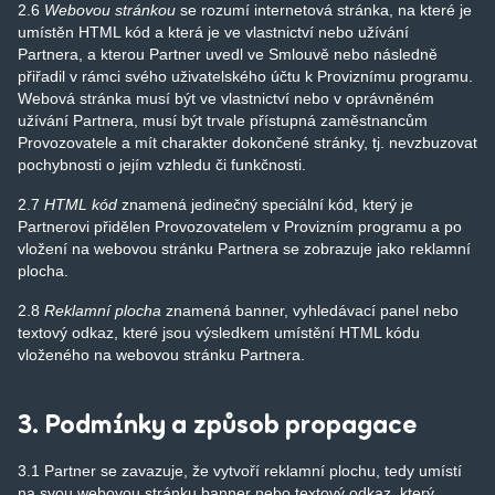
2.6
Webovou stránkou
se rozumí internetová stránka, na které je
umístěn HTML kód a která je ve vlastnictví nebo užívání
Partnera, a kterou Partner uvedl ve Smlouvě nebo následně
přiřadil v rámci svého uživatelského účtu k Proviznímu programu.
Webová stránka musí být ve vlastnictví nebo v oprávněném
užívání Partnera, musí být trvale přístupná zaměstnancům
Provozovatele a mít charakter dokončené stránky, tj. nevzbuzovat
pochybnosti o jejím vzhledu či funkčnosti.
2.7
HTML kód
znamená jedinečný speciální kód, který je
Partnerovi přidělen Provozovatelem v Provizním programu a po
vložení na webovou stránku Partnera se zobrazuje jako reklamní
plocha.
2.8
Reklamní plocha
znamená banner, vyhledávací panel nebo
textový odkaz, které jsou výsledkem umístění HTML kódu
vloženého na webovou stránku Partnera.
3. Podmínky a způsob propagace
3.1 Partner se zavazuje, že vytvoří reklamní plochu, tedy umístí
na svou webovou stránku banner nebo textový odkaz, který