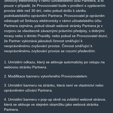
Smlouvy elektronicky v rámci uživatelského účtu Partnera, a to
pouze v případě, že Provozovatel bude v prodlení s vyplacením
provize déle než 30 dní, nebo pokud došlo k zániku
podnikatelského oprávnění Partnera. Provozovatel je oprávněn
odstoupit od Smlouvy elektronicky v rámci uživatelského účtu
Partnera zejména, pokud obsah webové stránky Partnera je v
rozporu se všeobecně závaznými právními předpisy, s dobrými
mravy nebo s těmito Pravidly, nebo pokud se Provozovatel dozví,
že Partner vykonává jakoukoli činnost směřující k
neoprávněnému zvyšování provize. Činnost směřující k
neoprávněnému zvyšování provize se rozumí především:
1. Umístění odkazu, který se aktivuje automaticky po vstupu na
webovou stránku Partnera.
2. Modifikace banneru vytvořeného Provozovatelem.
3. Umístění banneru na stránku, která není ve vlastnictví nebo
oprávněném užívání Partnera.
4. Umístění banneru v pop-up okně na zvláštní webové stránce,
která se aktivuje ve stejném okamžiku jako webová stránka
Partnera.