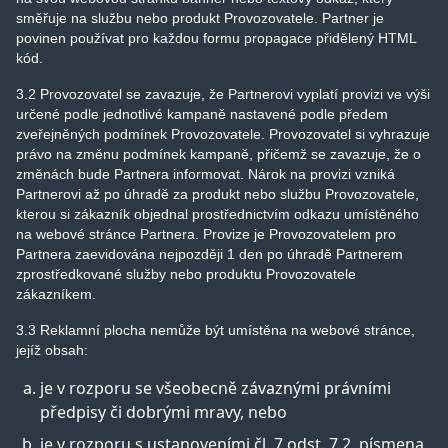
směřuje na službu nebo produkt Provozovatele. Partner je
povinen používat pro každou formu propagace přidělený HTML
kód.
3.2 Provozovatel se zavazuje, že Partnerovi vyplatí provizi ve výši
určené podle jednotlivé kampaně nastavené podle předem
zveřejněných podmínek Provozovatele. Provozovatel si vyhrazuje
právo na změnu podmínek kampaně, přičemž se zavazuje, že o
změnách bude Partnera informovat. Nárok na provizi vzniká
Partnerovi až po úhradě za produkt nebo službu Provozovatele,
kterou si zákazník objednal prostřednictvím odkazu umístěného
na webové stránce Partnera. Provize je Provozovatelem pro
Partnera zaevidována nejpozději 1 den po úhradě Partnerem
zprostředkované služby nebo produktu Provozovatele
zákazníkem.
3.3 Reklamní plocha nemůže být umístěna na webové stránce,
jejíž obsah:
je v rozporu se všeobecně závaznými právními
předpisy či dobrými mravy, nebo
je v rozporu s ustanoveními čl. 7 odst. 7.2, písmena