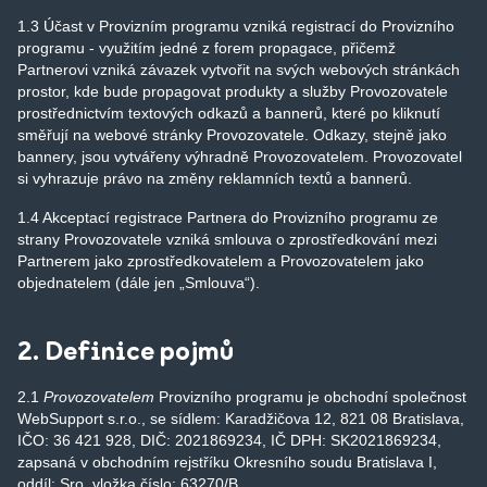
1.3 Účast v Provizním programu vzniká registrací do Provizního
programu - využitím jedné z forem propagace, přičemž
Partnerovi vzniká závazek vytvořit na svých webových stránkách
prostor, kde bude propagovat produkty a služby Provozovatele
prostřednictvím textových odkazů a bannerů, které po kliknutí
směřují na webové stránky Provozovatele. Odkazy, stejně jako
bannery, jsou vytvářeny výhradně Provozovatelem. Provozovatel
si vyhrazuje právo na změny reklamních textů a bannerů.
1.4 Akceptací registrace Partnera do Provizního programu ze
strany Provozovatele vzniká smlouva o zprostředkování mezi
Partnerem jako zprostředkovatelem a Provozovatelem jako
objednatelem (dále jen „Smlouva“).
2. Definice pojmů
2.1
Provozovatelem
Provizního programu je obchodní společnost
WebSupport s.r.o., se sídlem: Karadžičova 12, 821 08 Bratislava,
IČO: 36 421 928, DIČ: 2021869234, IČ DPH: SK2021869234,
zapsaná v obchodním rejstříku Okresního soudu Bratislava I,
oddíl: Sro, vložka číslo: 63270/B.