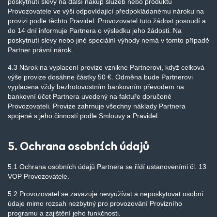
poskytnutí slevy na další nákup služeb nebo produktů
Provozovatele ve výši odpovídající předpokládanému nároku na
provizi podle těchto Pravidel. Provozovatel tuto žádost posoudí a
do 14 dní informuje Partnera o výsledku jeho žádosti. Na
poskytnutí slevy nebo jiné speciální výhody nemá v tomto případě
Partner právní nárok.
4.3 Nárok na vyplacení provize vznikne Partnerovi, když celková
výše provize dosáhne částky 50 €. Odměna bude Partnerovi
vyplacena vždy bezhotovostním bankovním převodem na
bankovní účet Partnera uvedený na faktuře doručené
Provozovateli. Provize zahrnuje všechny náklady Partnera
spojené s jeho činností podle Smlouvy a Pravidel.
5. Ochrana osobních údajů
5.1 Ochrana osobních údajů Partnera se řídí ustanoveními čl. 13
VOP Provozovatele.
5.2 Provozovatel se zavazuje nevyužívat a neposkytovat osobní
údaje mimo rozsah nezbytný pro provozování Provizního
programu a zajištění jeho funkčnosti.