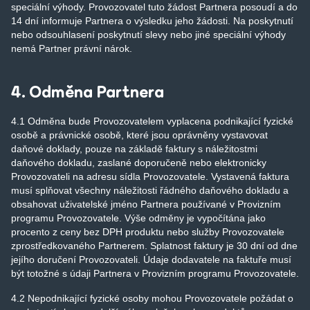
speciální výhody. Provozovatel tuto žádost Partnera posoudí a do
14 dní informuje Partnera o výsledku jeho žádosti. Na poskytnutí
nebo odsouhlasení poskytnutí slevy nebo jiné speciální výhody
nemá Partner právní nárok.
4. Odměna Partnera
4.1 Odměna bude Provozovatelem vyplacena podnikající fyzické
osobě a právnické osobě, které jsou oprávněny vystavovat
daňové doklady, pouze na základě faktury s náležitostmi
daňového dokladu, zaslané doporučeně nebo elektronicky
Provozovateli na adresu sídla Provozovatele. Vystavená faktura
musí splňovat všechny náležitosti řádného daňového dokladu a
obsahovat uživatelské jméno Partnera používané v Provizním
programu Provozovatele. Výše odměny je vypočítána jako
procento z ceny bez DPH produktu nebo služby Provozovatele
zprostředkovaného Partnerem. Splatnost faktury je 30 dní od dne
jejího doručení Provozovateli. Údaje dodavatele na faktuře musí
být totožné s údaji Partnera v Provizním programu Provozovatele.
4.2 Nepodnikající fyzické osoby mohou Provozovatele požádat o