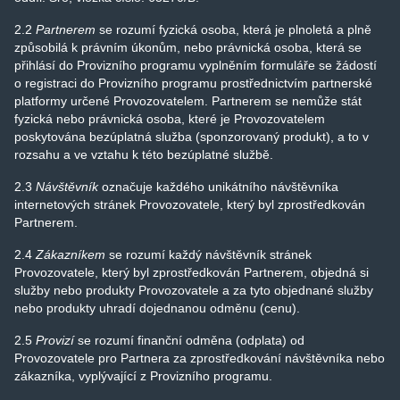
2.2
Partnerem
se rozumí fyzická osoba, která je plnoletá a plně
způsobilá k právním úkonům, nebo právnická osoba, která se
přihlásí do Provizního programu vyplněním formuláře se žádostí
o registraci do Provizního programu prostřednictvím partnerské
platformy určené Provozovatelem. Partnerem se nemůže stát
fyzická nebo právnická osoba, které je Provozovatelem
poskytována bezúplatná služba (sponzorovaný produkt), a to v
rozsahu a ve vztahu k této bezúplatné službě.
2.3
Návštěvník
označuje každého unikátního návštěvníka
internetových stránek Provozovatele, který byl zprostředkován
Partnerem.
2.4
Zákazníkem
se rozumí každý návštěvník stránek
Provozovatele, který byl zprostředkován Partnerem, objedná si
služby nebo produkty Provozovatele a za tyto objednané služby
nebo produkty uhradí dojednanou odměnu (cenu).
2.5
Provizí
se rozumí finanční odměna (odplata) od
Provozovatele pro Partnera za zprostředkování návštěvníka nebo
zákazníka, vyplývající z Provizního programu.