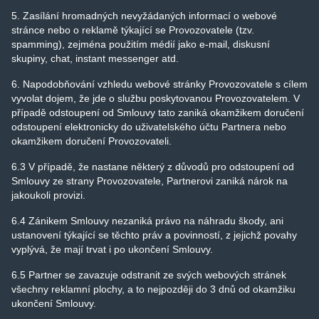
5. Zasílání hromadných nevyžádaných informací o webové
stránce nebo o reklamě týkající se Provozovatele (tzv.
spamming), zejména použitím médií jako e-mail, diskusní
skupiny, chat, instant messenger atd.
6. Napodobňování vzhledu webové stránky Provozovatele s cílem
vyvolat dojem, že jde o službu poskytovanou Provozovatelem. V
případě odstoupení od Smlouvy tato zaniká okamžikem doručení
odstoupení elektronicky do uživatelského účtu Partnera nebo
okamžikem doručení Provozovateli.
6.3 V případě, že nastane některý z důvodů pro odstoupení od
Smlouvy ze strany Provozovatele, Partnerovi zaniká nárok na
jakoukoli provizi.
6.4 Zánikem Smlouvy nezaniká právo na náhradu škody, ani
ustanovení týkající se těchto práv a povinností, z jejichž povahy
vyplývá, že mají trvat i po ukončení Smlouvy.
6.5 Partner se zavazuje odstranit ze svých webových stránek
všechny reklamní plochy, a to nejpozději do 3 dnů od okamžiku
ukončení Smlouvy.