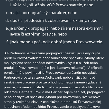
i. až iv., vi., xii. až xiv. VOP Provozovatele, nebo
mající pornografický charakter, nebo
sloužící především k zobrazování reklamy, nebo
je určený k propagaci nebo šíření názorů extrémní
levice či extrémní pravice, nebo
jinak mohou poškodit dobré jméno Provozovatele.
3.4 Partnerovi je zakázáno propagovat neexistující slevy či jiné
předem Provozovatelem neodsouhlasené speciální výhody, které
mají vyzývat nebo nabádat návštěvníka k využití služeb nebo
produktů Provozovatele (dále jen „klamavá reklama“). V případě
porušení této povinnosti je Provozovatel oprávněn nevyplatit
Partnerovi provizi za zprostředkování, nebo snížit výši nově
vzniklé nevyplacené provize o hodnotu neoprávněně vyplacené
provize, získané v důsledku nebo v přímé souvislosti s klamavou
reklamou Partnera. Pokud má Partner zájem nabízet, propagovat
nebo poskytovat speciální výhodu pro návštěvníky své webové
stránky (zejména slevu z cen služeb a produktů Provozovatele),
je povinen předem požádat Provozovatele o poskytnutí takové