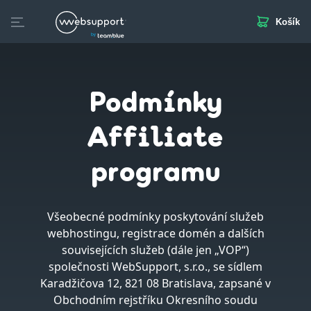
Košík
Skip
to
Domény
Webhosting
Webstránka
Business Mail
S
content
Podmínky
Affiliate
programu
Všeobecné podmínky poskytování služeb
webhostingu, registrace domén a dalších
souvisejících služeb (dále jen „VOP“)
společnosti WebSupport, s.r.o., se sídlem
Karadžičova 12, 821 08 Bratislava, zapsané v
Obchodním rejstříku Okresního soudu