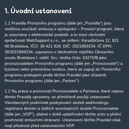
1. Úvodní ustanovení
1.1 Pravidla Provizního programu (dále jen „Pravidla“) jsou
nedílnou součástí smlouvy o spolupráci – Provizní program, která
je uzavírána v elektronické podobě, a to mezi obchodní
společností WebSupport s.r.o., se sídlem: Karadžičova 12, 821
08 Bratislava, IČO: 36 421 928, DIČ: 2021869234, IČ DPH:
SK2021869234, zapsanou v obchodním rejstříku Okresního
soudu Bratislava I, oddíl: Sro, vložka číslo: 63270/B jako
provozovatelem Provizního programu (dále jen „Provozovatel“) a
fyzickou nebo právnickou osobou, která se zapojí do Provizního
programu postupem podle těchto Pravidel jako účastník
Provizního programu (dále jen „Partner“).
1.2 Na práva a povinnosti Provozovatele a Partnera, které nejsou
těmito Pravidly upraveny, se přiměřeně použijí ustanovení
Všeobecných podmínek poskytování služeb webhostingu,
registrace domén a dalších souvisejících služeb Provozovatele
(dále jen „VOP“), platné v době uplatňování těchto práv a plnění
povinností smluvními stranami. Ustanovení těchto Pravidel však
mají přednost před ustanoveními VOP.