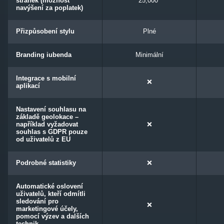
stránek (možnost
25,000*
navýšení za poplatek)
Přizpůsobení stylu
Plné
Branding iubenda
Minimální
Integrace s mobilní
❌
aplikací
Nastavení souhlasu na
základě geolokace –
například vyžadovat
❌
souhlas s GDPR pouze
od uživatelů z EU
Podrobné statistiky
❌
Automatické oslovení
uživatelů, kteří odmítli
sledování pro
❌
marketingové účely,
pomocí výzev a dalších