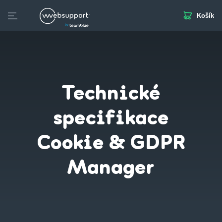
Košík
Skip
to
Domény
Webhosting
Webstránka
Business Mail
S
content
Technické
specifikace
Cookie & GDPR
Manager