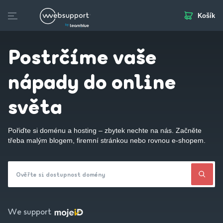
Košík
Skip
to
Domény
Webhosting
Webstránka
Business Mail
S
content
Postrčíme vaše
nápady do online
světa
Pořiďte si doménu a hosting – zbytek nechte na nás. Začněte
třeba malým blogem, firemní stránkou nebo rovnou e-shopem.
Ověřte si dostupnost domény
We support