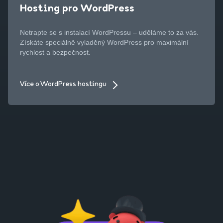
Hosting pro WordPress
Netrapte se s instalací WordPressu – uděláme to za vás.
Získáte speciálně vyladěný WordPress pro maximální
rychlost a bezpečnost.
Více o WordPress hostingu