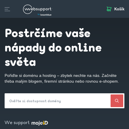
Košík
Skip
to
Domény
Webhosting
Webstránka
Business Mail
S
content
Postrčíme vaše
nápady do online
světa
Pořiďte si doménu a hosting – zbytek nechte na nás. Začněte
třeba malým blogem, firemní stránkou nebo rovnou e-shopem.
Ověřte si dostupnost domény
We support