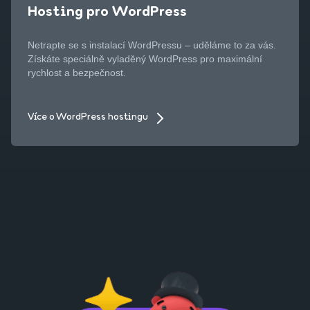
Hosting pro WordPress
Netrapte se s instalací WordPressu – uděláme to za vás.
Získáte speciálně vyladěný WordPress pro maximální
rychlost a bezpečnost.
Více o WordPress hostingu