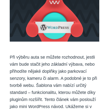
výběru
důvěryhodného
pluginu
do
WordPressu
Při výběru auta se můžete rozhodnout, jestli
vám bude stačit jeho základní výbava, nebo
přihodíte nějaké doplňky jako parkovací
senzory, kameru či alarm. A podobné je to při
tvorbě webu. Šablona vám nabízí určitý
standard – funkcionalitu, kterou můžete díky
pluginům rozšířit. Tento článek vám poslouží
jako mini WordPress návod. Ukážeme si v