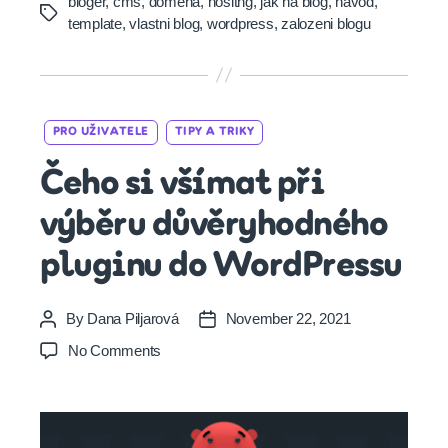
bloger
,
cms
,
domena
,
hositng
,
jak na blog
,
navod
,
Tags
template
,
vlastni blog
,
wordpress
,
zalozeni blogu
Categories
PRO UŽIVATELE
TIPY A TRIKY
Čeho si všímat při
výběru důvěryhodného
pluginu do WordPressu
By
Dana Piljarová
November 22, 2021
Post
Post
author
date
on
No Comments
Čeho
si
všímat
při