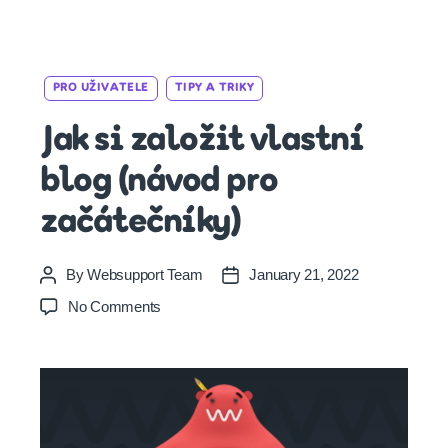
Categories
PRO UŽIVATELE
TIPY A TRIKY
Jak si založit vlastní
blog (návod pro
začátečníky)
By
Websupport Team
January 21, 2022
Post
Post
author
date
on
No Comments
Jak
si
založit
vlastní
blog
(návod