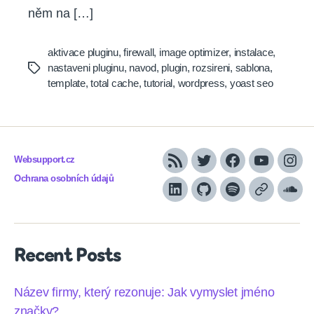
něm na […]
aktivace pluginu
,
firewall
,
image optimizer
,
instalace
,
nastaveni pluginu
,
navod
,
plugin
,
rozsireni
,
sablona
,
Tags
template
,
total cache
,
tutorial
,
wordpress
,
yoast seo
Websupport.cz
RSS
Twitter
Facebook
YouTube
Inst
Ochrana osobních údajů
LinkedIn
Github
Spotify
Apple
Sou
podcasts
Recent Posts
Název firmy, který rezonuje: Jak vymyslet jméno
značky?