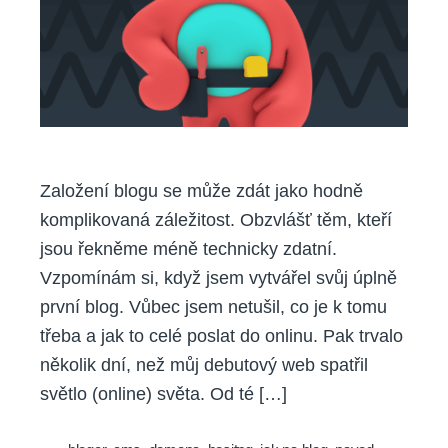
pro
začátečníky)
Založení blogu se může zdát jako hodně
komplikovaná záležitost. Obzvlášť těm, kteří
jsou řekněme méně technicky zdatní.
Vzpomínám si, když jsem vytvářel svůj úplně
první blog. Vůbec jsem netušil, co je k tomu
třeba a jak to celé poslat do onlinu. Pak trvalo
několik dní, než můj debutový web spatřil
světlo (online) světa. Od té […]