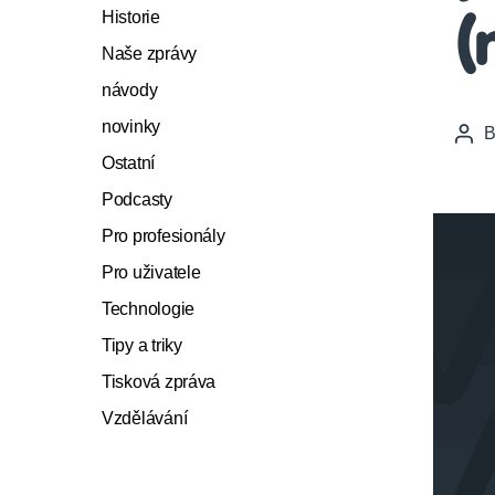
Historie
(
Naše zprávy
návody
novinky
Pos
auth
Ostatní
Podcasty
Pro profesionály
Pro uživatele
Technologie
Tipy a triky
Tisková zpráva
Vzdělávání