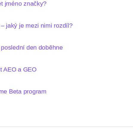
let jméno značky?
 jaký je mezi nimi rozdíl?
n poslední den doběhne
mat AEO a GEO
íme Beta program