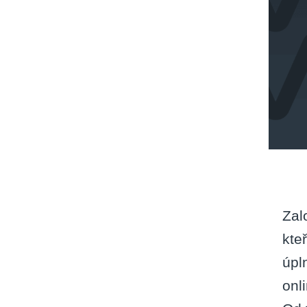
Zal
kte
úpl
onl