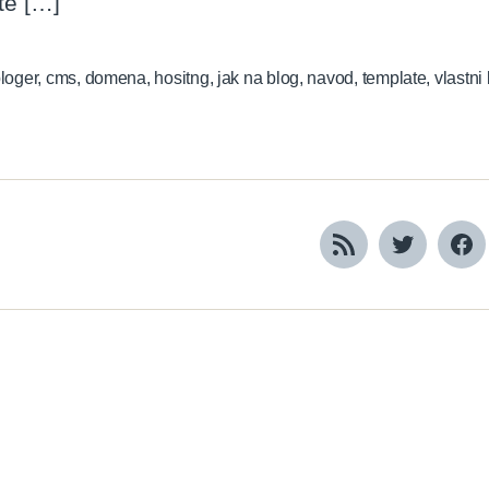
té […]
loger
,
cms
,
domena
,
hositng
,
jak na blog
,
navod
,
template
,
vlastni
RSS
Twitter
Fa