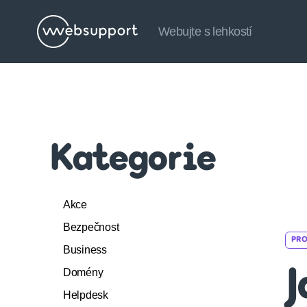
Webujte s lehkostí
Websupport.cz
Blog
Kategorie
Akce
Bezpečnost
PRO
Business
Domény
J
Helpdesk