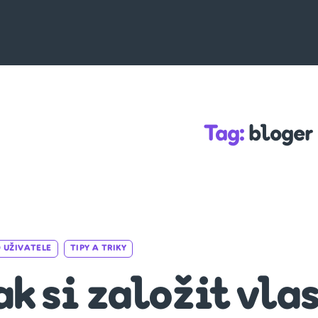
Tag:
bloger
Categories
 UŽIVATELE
TIPY A TRIKY
ak si založit vla