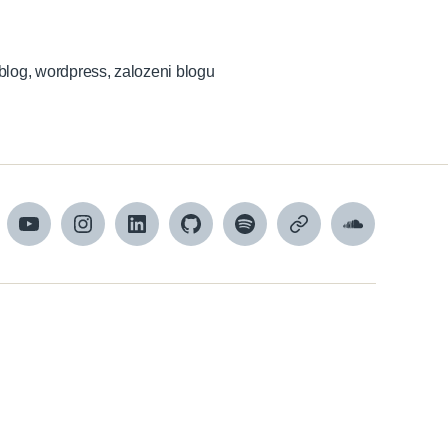
 blog
,
wordpress
,
zalozeni blogu
cebook
YouTube
Instagram
LinkedIn
Github
Spotify
Apple
SoundCloud
podcasts