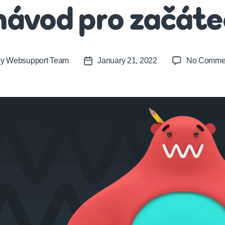
návod pro začáte
By
Websupport Team
January 21, 2022
No Comme
t
Post
or
date