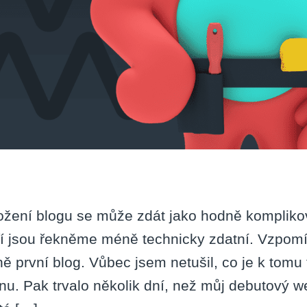
ožení blogu se může zdát jako hodně komplikov
ří jsou řekněme méně technicky zdatní. Vzpomí
ně první blog. Vůbec jsem netušil, co je k tomu 
inu. Pak trvalo několik dní, než můj debutový web