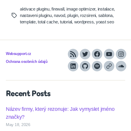
aktivace pluginu
,
firewall
,
image optimizer
,
instalace
,
nastaveni pluginu
,
navod
,
plugin
,
rozsireni
,
sablona
,
Tags
template
,
total cache
,
tutorial
,
wordpress
,
yoast seo
Websupport.cz
RSS
Twitter
Facebook
YouTube
Inst
Ochrana osobních údajů
LinkedIn
Github
Spotify
Apple
Sou
podcasts
Recent Posts
Název firmy, který rezonuje: Jak vymyslet jméno
značky?
May 18, 2026