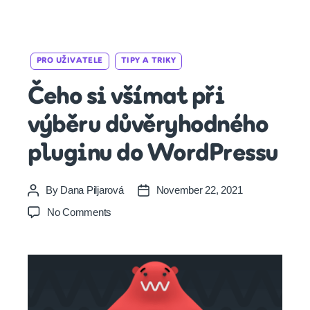
Categories
PRO UŽIVATELE
TIPY A TRIKY
Čeho si všímat při
výběru důvěryhodného
pluginu do WordPressu
By
Dana Piljarová
November 22, 2021
Post
Post
author
date
on
No Comments
Čeho
si
všímat
při
výběru
důvěryhodného