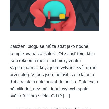
pro
začátečníky)
Založení blogu se může zdát jako hodně
komplikovaná záležitost. Obzvlášť těm, kteří
jsou řekněme méně technicky zdatní.
Vzpomínám si, když jsem vytvářel svůj úplně
první blog. Vůbec jsem netušil, co je k tomu
třeba a jak to celé poslat do onlinu. Pak trvalo
několik dní, než můj debutový web spatřil
světlo (online) světa. Od té […]