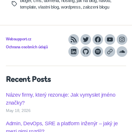
bloger
,
cms
,
domena
,
hositng
,
jak na blog
,
navod
,
Tags
template
,
vlastni blog
,
wordpress
,
zalozeni blogu
Websupport.cz
RSS
Twitter
Facebook
YouTube
Inst
Ochrana osobních údajů
LinkedIn
Github
Spotify
Apple
Sou
podcasts
Recent Posts
Název firmy, který rezonuje: Jak vymyslet jméno
značky?
May 18, 2026
Admin, DevOps, SRE a platform inženýr – jaký je
mezi nimi rozdíl?