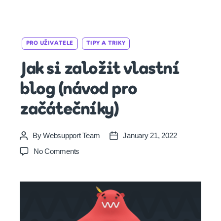
Categories
PRO UŽIVATELE
TIPY A TRIKY
Jak si založit vlastní
blog (návod pro
začátečníky)
By
Websupport Team
January 21, 2022
Post
Post
author
date
on
No Comments
Jak
si
založit
vlastní
blog
(návod