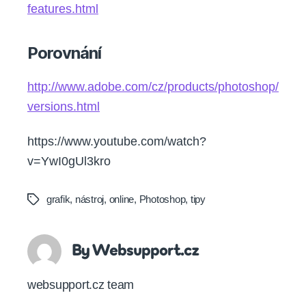
features.html
Porovnání
http://www.adobe.com/cz/products/photoshop/
versions.html
https://www.youtube.com/watch?
v=YwI0gUl3kro
grafik
,
nástroj
,
online
,
Photoshop
,
tipy
Tags
By Websupport.cz
websupport.cz team