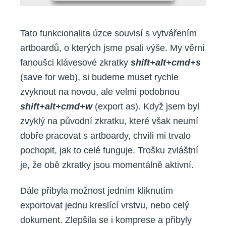
Tato funkcionalita úzce souvisí s vytvářením
artboardů, o kterých jsme psali výše. My věrní
fanoušci klávesové zkratky
shift+alt+cmd+s
(save for web), si budeme muset rychle
zvyknout na novou, ale velmi podobnou
shift+alt+cmd+w
(export as). Když jsem byl
zvyklý na původní zkratku, které však neumí
dobře pracovat s artboardy, chvíli mi trvalo
pochopit, jak to celé funguje. Trošku zvláštní
je, že obě zkratky jsou momentálně aktivní.
Dále přibyla možnost jedním kliknutím
exportovat jednu kreslící vrstvu, nebo celý
dokument. Zlepšila se i komprese a přibyly