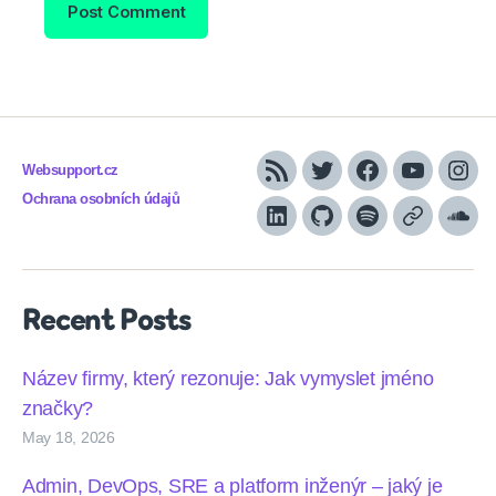
Websupport.cz
RSS
Twitter
Facebook
YouTube
Inst
Ochrana osobních údajů
LinkedIn
Github
Spotify
Apple
Sou
podcasts
Recent Posts
Název firmy, který rezonuje: Jak vymyslet jméno
značky?
May 18, 2026
Admin, DevOps, SRE a platform inženýr – jaký je