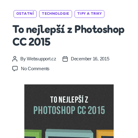
Categories
OSTATNÍ
TECHNOLOGIE
TIPY A TRIKY
To nejlepší z Photoshop
CC 2015
By
Websupport.cz
December 16, 2015
Post
Post
author
date
on
No Comments
To
nejlepší
z Photoshop
CC
2015