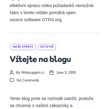
efektivní správu tolika požadavků nemožné.
Nám v tomto vídáte pomáhá open
source software OTRS.org
Categories
NAŠE ZPRÁVY
OSTATNÍ
Vítejte na blogu
By
Websupport.cz
June 9, 2008
Post
Post
author
date
on
No Comments
Vítejte
na
blogu
Tento blog jsme se rozhodli založit, protože
se chceme s našimi zákazníky a