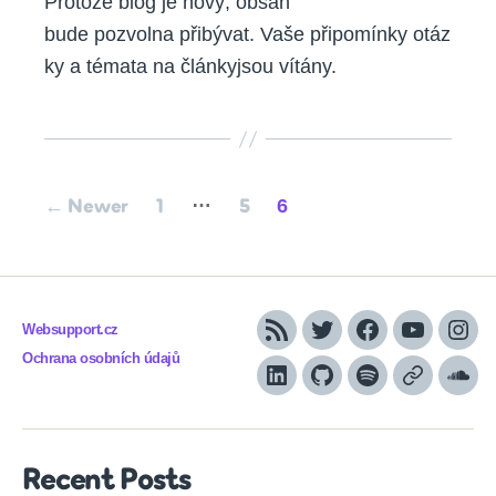
Protože blog je nový, obsah
bude pozvolna přibývat. Vaše připomínky otáz
ky a témata na článkyjsou vítány.
Posts
…
6
←
Newer
1
5
pagination
Websupport.cz
RSS
Twitter
Facebook
YouTube
Inst
Ochrana osobních údajů
LinkedIn
Github
Spotify
Apple
Sou
podcasts
Recent Posts