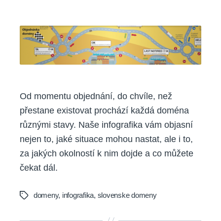
Infografika:
Životní
cyklus
.sk
domén
Od momentu objednání, do chvíle, než
přestane existovat prochází každá doména
různými stavy. Naše infografika vám objasní
nejen to, jaké situace mohou nastat, ale i to,
za jakých okolností k nim dojde a co můžete
čekat dál.
domeny
,
infografika
,
slovenske domeny
Tags