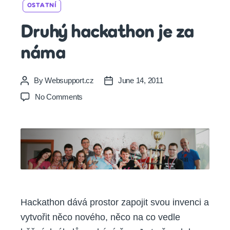
Categories
OSTATNÍ
Druhý hackathon je za
náma
By
Websupport.cz
June 14, 2011
Post
Post
author
date
on
No Comments
Druhý
hackathon
je
za
náma
Hackathon dává prostor zapojit svou invenci a
vytvořit něco nového, něco na co vedle