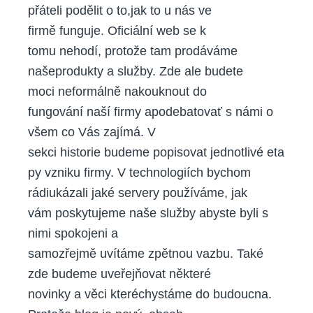
přáteli podělit o to,jak to u nás ve
firmě funguje. Oficiální web se k
tomu nehodí, protože tam prodáváme
našeprodukty a služby. Zde ale budete
moci neformálně nakouknout do
fungování naší firmy apodebatovať s námi o
všem co Vás zajímá. V
sekci historie budeme popisovat jednotlivé eta
py vzniku firmy. V technologiích bychom
rádiukázali jaké servery používáme, jak
vám poskytujeme naše služby abyste byli s
nimi spokojeni a
samozřejmě uvítáme zpětnou vazbu. Také
zde budeme uveřejňovat některé
novinky a věci kteréchystáme do budoucna.