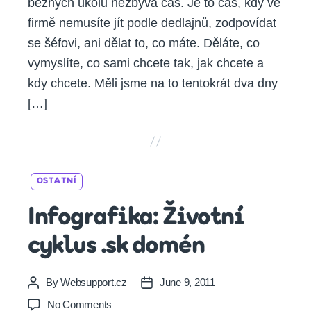
běžných úkolů nezbývá čas. Je to čas, kdy ve
firmě nemusíte jít podle dedlajnů, zodpovídat
se šéfovi, ani dělat to, co máte. Děláte, co
vymyslíte, co sami chcete tak, jak chcete a
kdy chcete. Měli jsme na to tentokrát dva dny
[…]
Categories
OSTATNÍ
Infografika: Životní
cyklus .sk domén
By
Websupport.cz
June 9, 2011
Post
Post
author
date
on
No Comments