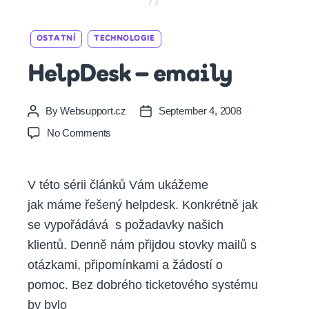
Categories
OSTATNÍ
TECHNOLOGIE
HelpDesk – emaily
By
Websupport.cz
September 4, 2008
Post
Post
author
date
on
No Comments
HelpDesk
–
emaily
V této sérii článků Vám ukážeme
jak máme řešený helpdesk. Konkrétně jak
se vypořádává s požadavky našich
klientů. Denně nám přijdou stovky mailů s
otázkami, připomínkami a žádostí o
pomoc. Bez dobrého ticketového systému
by bylo