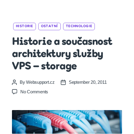
Categories
HISTORIE
OSTATNÍ
TECHNOLOGIE
Historie a současnost
architektury služby
VPS – storage
By
Websupport.cz
September 20, 2011
Post
Post
author
date
on
No Comments
Historie
a
současnost
architektury
služby
VPS