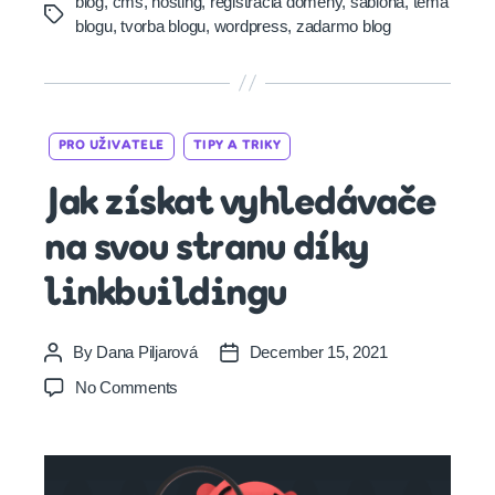
blog
,
cms
,
hosting
,
registracia domeny
,
sablona
,
tema
Tags
blogu
,
tvorba blogu
,
wordpress
,
zadarmo blog
Categories
PRO UŽIVATELE
TIPY A TRIKY
Jak získat vyhledávače
na svou stranu díky
linkbuildingu
By
Dana Piljarová
December 15, 2021
Post
Post
author
date
on
No Comments
Jak
získat
vyhledávače
na