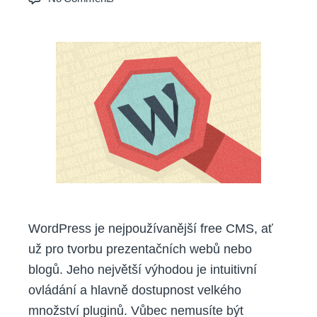
Nejlepší
SEO
plugin
pro
WordPress.
Používáte
ho
i
vy?
WordPress je nejpoužívanější free CMS, ať
už pro tvorbu prezentačních webů nebo
blogů. Jeho největší výhodou je intuitivní
ovládání a hlavně dostupnost velkého
množství pluginů. Vůbec nemusíte být