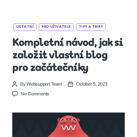
Categories
OSTATNÍ
PRO UŽIVATELE
TIPY A TRIKY
Kompletní návod, jak si
založit vlastní blog
pro začátečníky
By
Websupport Team
October 5, 2023
Post
Post
author
date
on
No Comments
Kompletní
návod,
jak
si
založit
vlastní