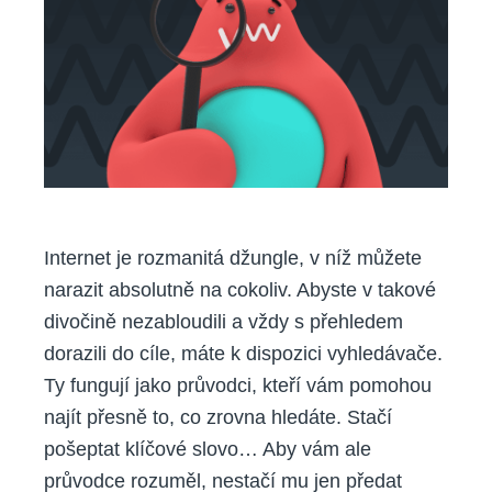
svou
stranu
díky
linkbuildingu
Internet je rozmanitá džungle, v níž můžete
narazit absolutně na cokoliv. Abyste v takové
divočině nezabloudili a vždy s přehledem
dorazili do cíle, máte k dispozici vyhledávače.
Ty fungují jako průvodci, kteří vám pomohou
najít přesně to, co zrovna hledáte. Stačí
pošeptat klíčové slovo… Aby vám ale
průvodce rozuměl, nestačí mu jen předat