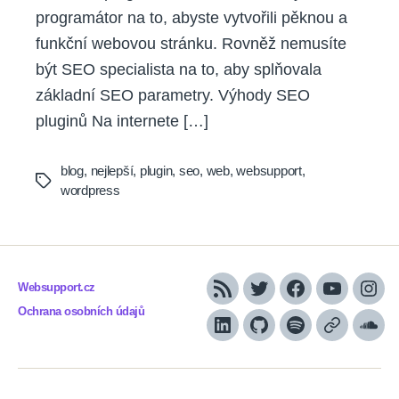
programátor na to, abyste vytvořili pěknou a
funkční webovou stránku. Rovněž nemusíte
být SEO specialista na to, aby splňovala
základní SEO parametry. Výhody SEO
pluginů Na internete […]
blog
,
nejlepší
,
plugin
,
seo
,
web
,
websupport
,
Tags
wordpress
Websupport.cz
RSS
Twitter
Facebook
YouTube
Inst
Ochrana osobních údajů
LinkedIn
Github
Spotify
Apple
Sou
podcasts