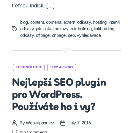
trefnou indicii, […]
blog
,
content
,
domena
,
externi odkazy
,
hosting
,
intenri
odkazy
,
jak ziskat odkazy
,
link building
,
linkbuilding
,
Tags
odkazy
,
offpage
,
onpage
,
seo
,
vyhledavace
Categories
TECHNOLOGIE
TIPY A TRIKY
Nejlepší SEO plugin
pro WordPress.
Používáte ho i vy?
By
Websupport.cz
July 7, 2015
Post
Post
author
date
on
No Comments