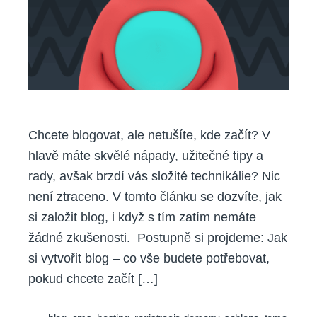
blog
pro
začátečníky
Chcete blogovat, ale netušíte, kde začít? V
hlavě máte skvělé nápady, užitečné tipy a
rady, avšak brzdí vás složité technikálie? Nic
není ztraceno. V tomto článku se dozvíte, jak
si založit blog, i když s tím zatím nemáte
žádné zkušenosti. Postupně si projdeme: Jak
si vytvořit blog – co vše budete potřebovat,
pokud chcete začít […]