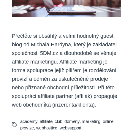
Přečtěte si obsáhlý a velmi hodnotný guest
blog od Michala Hardyna, který je zakladatel
společnosti 5DM.cz a dlouhodobě se věnuje
affiliate marketingu. Affiliate marketing je
forma spolupráce jejíž pilířem je rozdělování
provizí a odměn za uskutečněné prodeje
nebo přiznané obchodní příležitosti. Při této
spolupráci affiliate partner (affilák) propaguje
web obchodníka (inzerenta/klienta).
academy
,
affiliate
,
club
,
domeny
,
marketing
,
online
,
Tags
provize
,
webhosting
,
websupport