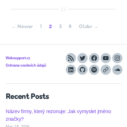
Posts
2
←
Newer
1
3
4
Older
→
pagination
Websupport.cz
RSS
Twitter
Facebook
YouTube
Inst
Ochrana osobních údajů
LinkedIn
Github
Spotify
Apple
Sou
podcasts
Recent Posts
Název firmy, který rezonuje: Jak vymyslet jméno
značky?
May 18, 2026