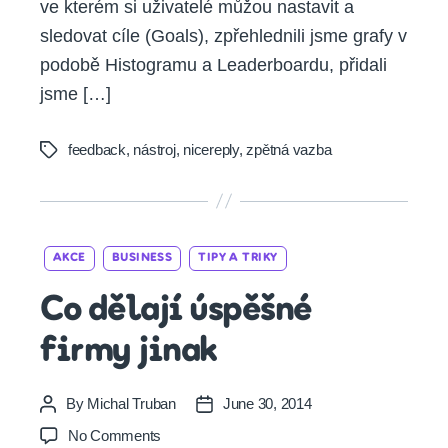
ve kterém si uživatelé můžou nastavit a
sledovat cíle (Goals), zpřehlednili jsme grafy v
podobě Histogramu a Leaderboardu, přidali
jsme […]
feedback
,
nástroj
,
nicereply
,
zpětná vazba
Tags
Categories
AKCE
BUSINESS
TIPY A TRIKY
Co dělají úspěšné
firmy jinak
By
Michal Truban
June 30, 2014
Post
Post
author
date
on
No Comments