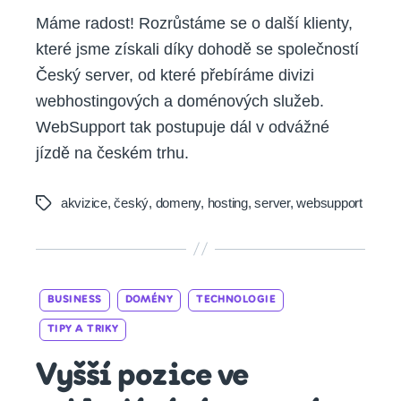
Máme radost! Rozrůstáme se o další klienty,
které jsme získali díky dohodě se společností
Český server, od které přebíráme divizi
webhostingových a doménových služeb.
WebSupport tak postupuje dál v odvážné
jízdě na českém trhu.
akvizice
,
český
,
domeny
,
hosting
,
server
,
websupport
Tags
Categories
BUSINESS
DOMÉNY
TECHNOLOGIE
TIPY A TRIKY
Vyšší pozice ve