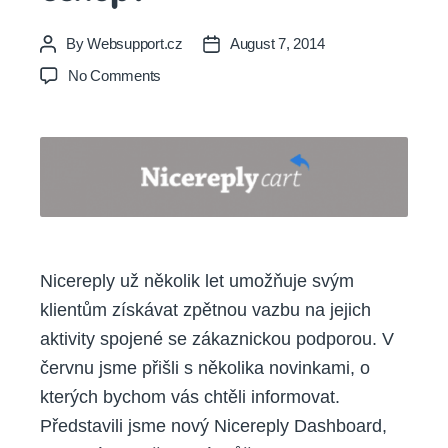
By
Websupport.cz
August 7, 2014
Post
Post
author
date
on
No Comments
Kolik
hvězdiček
má
váš
eshop?
Nicereply už několik let umožňuje svým
klientům získávat zpětnou vazbu na jejich
aktivity spojené se zákaznickou podporou. V
červnu jsme přišli s několika novinkami, o
kterých bychom vás chtěli informovat.
Představili jsme nový Nicereply Dashboard,