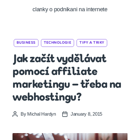
clanky o podnikani na internete
Categories
BUSINESS
TECHNOLOGIE
TIPY A TRIKY
Jak začít vydělávat
pomocí affiliate
marketingu – třeba na
webhostingu?
By
Michal Hardyn
January 8, 2015
Post
Post
author
date