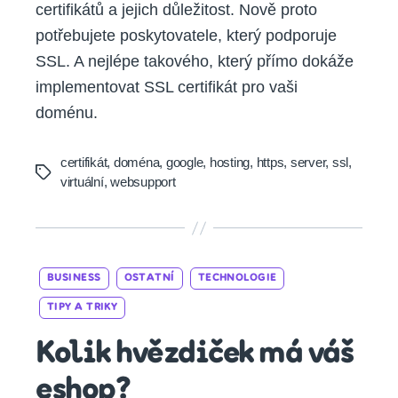
certifikátů a jejich důležitost. Nově proto
potřebujete poskytovatele, který podporuje
SSL. A nejlépe takového, který přímo dokáže
implementovat SSL certifikát pro vaši
doménu.
certifikát
,
doména
,
google
,
hosting
,
https
,
server
,
ssl
,
Tags
virtuální
,
websupport
Categories
BUSINESS
OSTATNÍ
TECHNOLOGIE
TIPY A TRIKY
Kolik hvězdiček má váš
eshop?