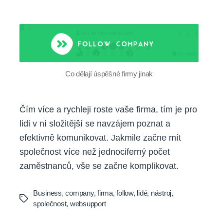
Co
dělají
úspěšné
firmy
jinak
Co dělají úspěšné firmy jinak
Čím více a rychleji roste vaše firma, tím je pro
lidi v ní složitější se navzájem poznat a
efektivně komunikovat. Jakmile začne mít
společnost více než jednociferný počet
zaměstnanců, vše se začne komplikovat.
Business
,
company
,
firma
,
follow
,
lidé
,
nástroj
,
Tags
společnost
,
websupport