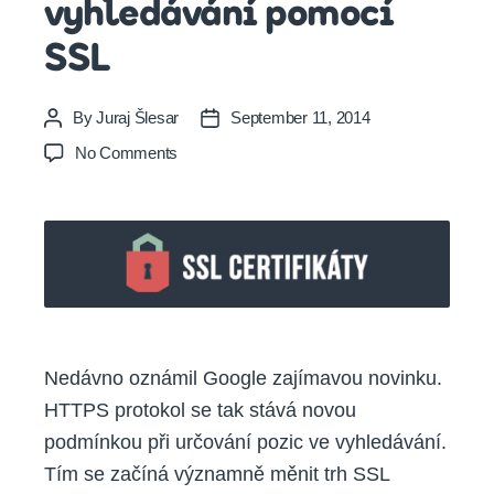
vyhledávání pomocí
SSL
By
Juraj Šlesar
September 11, 2014
Post
Post
author
date
on
No Comments
Vyšší
pozice
ve
vyhledávání
pomocí
SSL
Nedávno oznámil Google zajímavou novinku.
HTTPS protokol se tak stává novou
podmínkou při určování pozic ve vyhledávání.
Tím se začíná významně měnit trh SSL