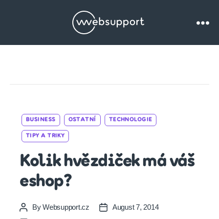
Websupport.cz
Blog
Categories
BUSINESS
OSTATNÍ
TECHNOLOGIE
TIPY A TRIKY
Kolik hvězdiček má váš
eshop?
By
Websupport.cz
August 7, 2014
Post
Post
author
date