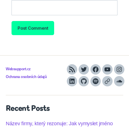
Websupport.cz
RSS
Twitter
Facebook
YouTube
Inst
Ochrana osobních údajů
LinkedIn
Github
Spotify
Apple
Sou
podcasts
Recent Posts
Název firmy, který rezonuje: Jak vymyslet jméno