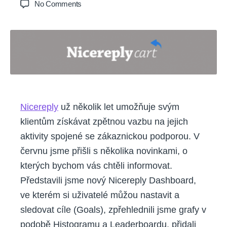
on
No Comments
Kolik
hvězdiček
má
váš
eshop?
Nicereply
už několik let umožňuje svým
klientům získávat zpětnou vazbu na jejich
aktivity spojené se zákaznickou podporou. V
červnu jsme přišli s několika novinkami, o
kterých bychom vás chtěli informovat.
Představili jsme nový Nicereply Dashboard,
ve kterém si uživatelé můžou nastavit a
sledovat cíle (Goals), zpřehlednili jsme grafy v
podobě Histogramu a Leaderboardu, přidali