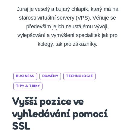
Juraj je veselý a bujarý chlapík, který má na
starosti virtuální servery (VPS). Věnuje se
především jejich neustálému vývoji,
vylepšování a vymýšlení specialitek jak pro
kolegy, tak pro zákazníky.
Categories
BUSINESS
DOMÉNY
TECHNOLOGIE
TIPY A TRIKY
Vyšší pozice ve
vyhledávání pomocí
SSL