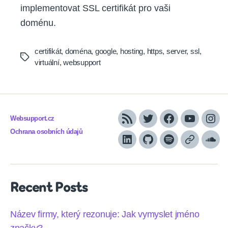
implementovat SSL certifikát pro vaši
doménu.
certifikát
,
doména
,
google
,
hosting
,
https
,
server
,
ssl
,
Tags
virtuální
,
websupport
Websupport.cz
RSS
Twitter
Facebook
YouTube
Inst
Ochrana osobních údajů
LinkedIn
Github
Spotify
Apple
Sou
podcasts
Recent Posts
Název firmy, který rezonuje: Jak vymyslet jméno