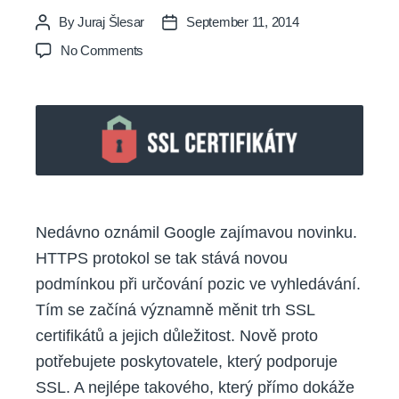
By
Juraj Šlesar
September 11, 2014
Post
Post
author
date
on
No Comments
Vyšší
pozice
ve
vyhledávání
pomocí
SSL
Nedávno oznámil Google zajímavou novinku.
HTTPS protokol se tak stává novou
podmínkou při určování pozic ve vyhledávání.
Tím se začíná významně měnit trh SSL
certifikátů a jejich důležitost. Nově proto
potřebujete poskytovatele, který podporuje
SSL. A nejlépe takového, který přímo dokáže