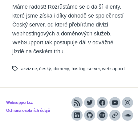
Máme radost! Rozrůstáme se o další klienty,
které jsme získali díky dohodě se společností
Český server, od které přebíráme divizi
webhostingových a doménových služeb.
WebSupport tak postupuje dál v odvážné
jízdě na českém trhu.
akvizice
,
český
,
domeny
,
hosting
,
server
,
websupport
Tags
Websupport.cz
RSS
Twitter
Facebook
YouTube
Inst
Ochrana osobních údajů
LinkedIn
Github
Spotify
Apple
Sou
podcasts