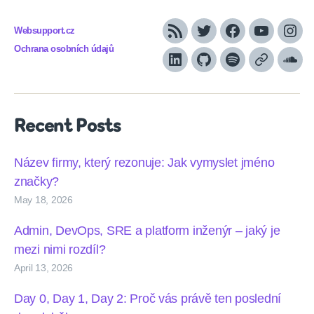
Websupport.cz
RSS
Twitter
Facebook
YouTube
Inst
Ochrana osobních údajů
LinkedIn
Github
Spotify
Apple
Sou
podcasts
Recent Posts
Název firmy, který rezonuje: Jak vymyslet jméno
značky?
May 18, 2026
Admin, DevOps, SRE a platform inženýr – jaký je
mezi nimi rozdíl?
April 13, 2026
Day 0, Day 1, Day 2: Proč vás právě ten poslední