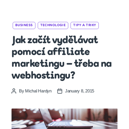
Categories
BUSINESS
TECHNOLOGIE
TIPY A TRIKY
Jak začít vydělávat
pomocí affiliate
marketingu – třeba na
webhostingu?
By
Michal Hardyn
January 8, 2015
Post
Post
author
date