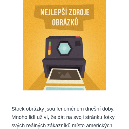
zdrojů
na
bezplatné
obrázky
Stock obrázky jsou fenoménem dnešní doby.
Mnoho lidí už ví, že dát na svoji stránku fotky
svých reálných zákazníků místo amerických