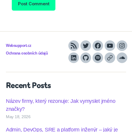
Websupport.cz
RSS
Twitter
Facebook
YouTube
Inst
Ochrana osobních údajů
LinkedIn
Github
Spotify
Apple
Sou
podcasts
Recent Posts
Název firmy, který rezonuje: Jak vymyslet jméno
značky?
May 18, 2026
Admin, DevOps, SRE a platform inženýr – jaký je