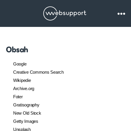
Websupport.cz
Blog
Obsah
Google
Creative Commons Search
Wikipedie
Archive.org
Foter
Gratisography
New Old Stock
Getty Images
Unsplash