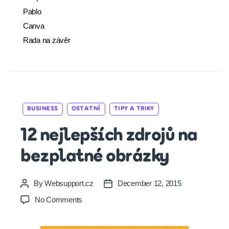
Pablo
Canva
Rada na závěr
Categories
BUSINESS
OSTATNÍ
TIPY A TRIKY
12 nejlepších zdrojů na
bezplatné obrázky
By
Websupport.cz
December 12, 2015
Post
Post
author
date
on
No Comments
12
nejlepších