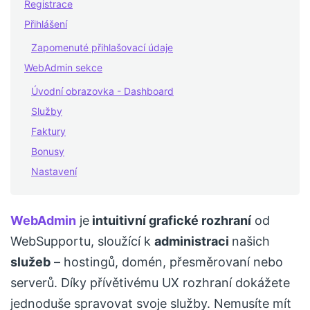
Registrace
Přihlášení
Zapomenuté přihlašovací údaje
WebAdmin sekce
Úvodní obrazovka - Dashboard
Služby
Faktury
Bonusy
Nastavení
WebAdmin
je
intuitivní grafické rozhraní
od
WebSupportu, sloužící k
administraci
našich
služeb
– hostingů, domén, přesměrovaní nebo
serverů. Díky přívětivému UX rozhraní dokážete
jednoduše spravovat svoje služby. Nemusíte mít