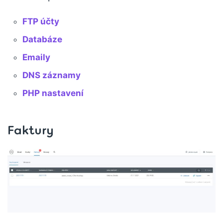
FTP účty
Databáze
Emaily
DNS záznamy
PHP nastavení
Faktury